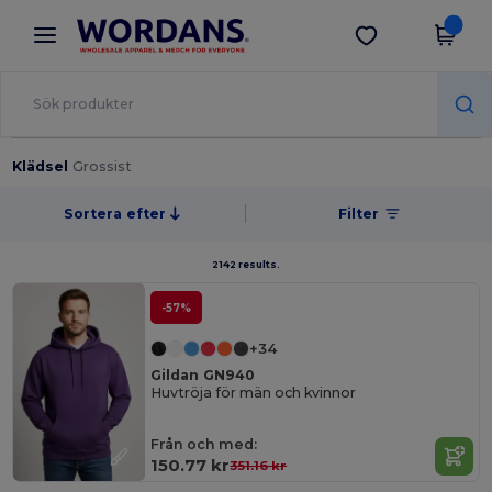
×
Wordans-app
Hämta app
Bättre priser i appen!
Klädsel
Grossist
Sortera efter
Filter
2142 results.
-57%
+34
Gildan GN940
Huvtröja för män och kvinnor
Från och med:
150.77 kr
351.16 kr