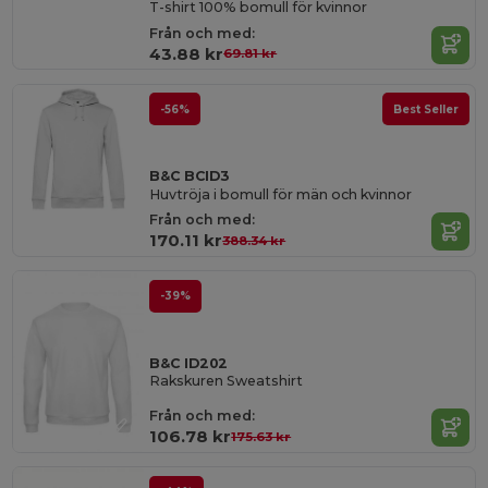
T-shirt 100% bomull för kvinnor
Från och med:
43.88 kr
69.81 kr
-56%
Best Seller
B&C BCID3
Huvtröja i bomull för män och kvinnor
Från och med:
170.11 kr
388.34 kr
-39%
B&C ID202
Rakskuren Sweatshirt
Från och med:
106.78 kr
175.63 kr