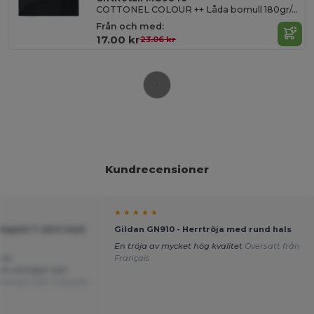
COTTONEL COLOUR ++ Låda bomull 180gr/m2
Från och med:
17.00 kr
23.06 kr
Kundrecensioner
★ ★ ★ ★ ★
 Regent T-shirt med
Gildan GN910 - Herrtröja med rund hals
En tröja av mycket hög kvalitet
Översatt från
ris-
Français
som verkligen kan
versatt från Français