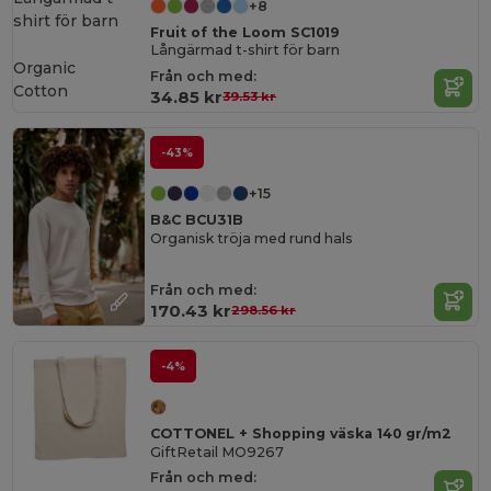
+8
Fruit of the Loom SC1019
Långärmad t-shirt för barn
Organic
Från och med:
Cotton
34.85 kr
39.53 kr
-43%
+15
B&C BCU31B
Organisk tröja med rund hals
Från och med:
170.43 kr
298.56 kr
-4%
COTTONEL + Shopping väska 140 gr/m2
GiftRetail MO9267
Från och med: