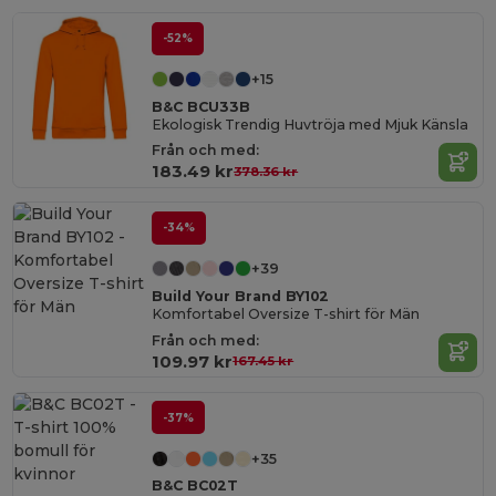
-52%
+15
B&C BCU33B
Ekologisk Trendig Huvtröja med Mjuk Känsla
Från och med:
183.49 kr
378.36 kr
-34%
+39
Build Your Brand BY102
Komfortabel Oversize T-shirt för Män
Från och med:
109.97 kr
167.45 kr
-37%
+35
B&C BC02T