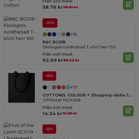
Från och med:
Cotton
58.76 kr
98.81 kr
-22%
+15
B&C BC01B
Ekologisk rundhalsad T-shirt herr 150
Från och med:
62.69 kr
80.22 kr
-13%
+17
COTTONEL COLOUR + Shopping väska 140 gr/m3
GiftRetail MO9268
Från och med:
14.34 kr
16.58 kr
-12%