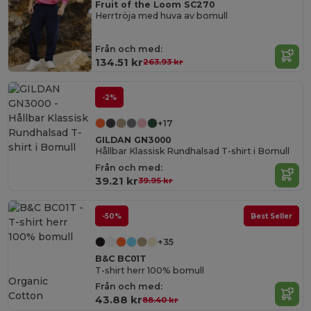
Fruit of the Loom SC270
Herrtröja med huva av bomull
Från och med:
134.51 kr
263.93 kr
-2%
+17
GILDAN GN3000
Hållbar Klassisk Rundhalsad T-shirt i Bomull
Från och med:
39.21 kr
39.95 kr
-50%
Best Seller
+35
B&C BC01T
T-shirt herr 100% bomull
Organic
Från och med:
Cotton
43.88 kr
88.40 kr