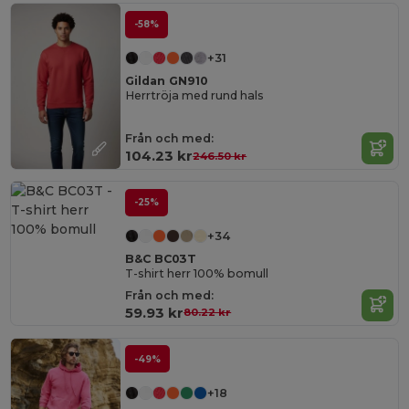
-58%
+31
Gildan GN910
Herrtröja med rund hals
Från och med:
104.23 kr
246.50 kr
-25%
+34
B&C BC03T
T-shirt herr 100% bomull
Från och med:
59.93 kr
80.22 kr
-49%
+18