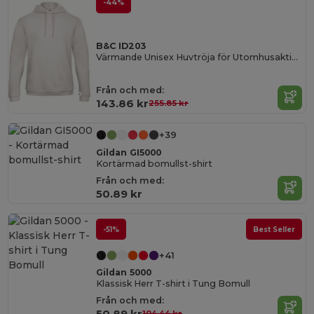
-44%
B&C ID203
Värmande Unisex Huvtröja för Utomhusaktiviteter
Från och med:
143.86 kr
255.85 kr
+39
Gildan GI5000
Kortärmad bomullst-shirt
Från och med:
50.89 kr
-51%
Best Seller
+41
Gildan 5000
Klassisk Herr T-shirt i Tung Bomull
Från och med:
50.89 kr
104.44 kr