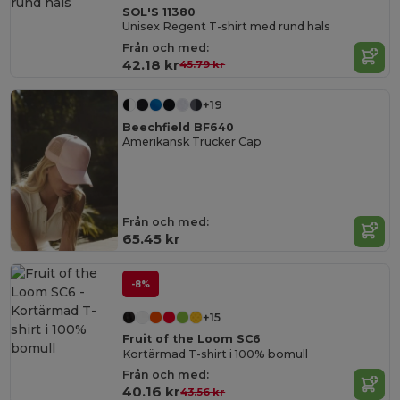
SOL'S 11380
Unisex Regent T-shirt med rund hals
Från och med:
42.18 kr
45.79 kr
+19
Beechfield BF640
Amerikansk Trucker Cap
Från och med:
65.45 kr
-8%
+15
Fruit of the Loom SC6
Kortärmad T-shirt i 100% bomull
Från och med:
40.16 kr
43.56 kr