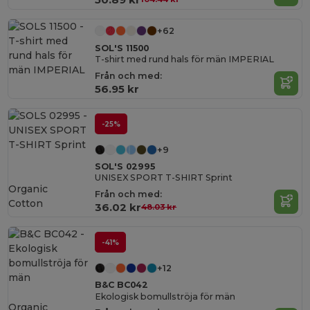
+62
SOL'S 11500
T-shirt med rund hals för män IMPERIAL
Från och med:
56.95 kr
-25%
+9
SOL'S 02995
UNISEX SPORT T-SHIRT Sprint
Organic
Från och med:
Cotton
36.02 kr
48.03 kr
-41%
+12
B&C BC042
Ekologisk bomullströja för män
Organic