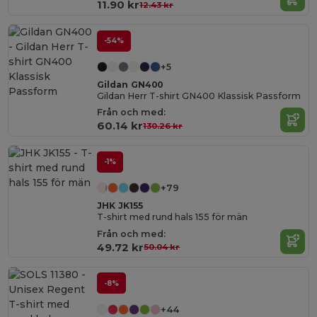
11.90 kr
12.43 kr
-54%
+5
Gildan GN400
Gildan Herr T-shirt GN400 Klassisk Passform
Från och med:
60.14 kr
130.26 kr
-1%
+79
JHK JK155
T-shirt med rund hals 155 för män
Från och med:
49.72 kr
50.04 kr
-8%
+44