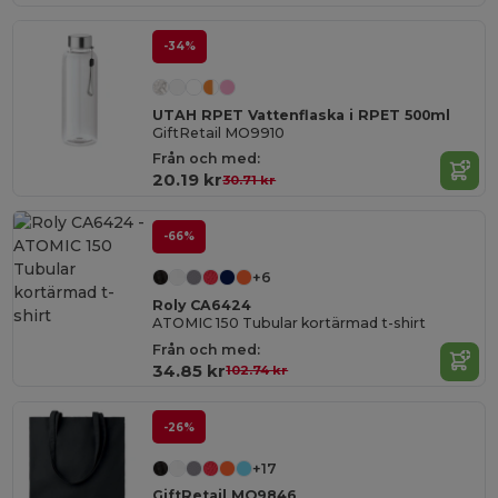
-34%
UTAH RPET Vattenflaska i RPET 500ml
GiftRetail MO9910
Från och med:
20.19 kr
30.71 kr
-66%
+6
Roly CA6424
ATOMIC 150 Tubular kortärmad t-shirt
Från och med:
34.85 kr
102.74 kr
-26%
+17
GiftRetail MO9846