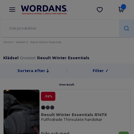
×
Wordans-app
Hämta app
Bättre priser i appen!
Home
Märken
Result Winter Essentials
Klädsel
Grossist
Result Winter Essentials
Sortera efter
Filter
✓
One result.
-36%
Result Winter Essentials R147X
Fullfodrade Thinsulate handskar
Från och med: