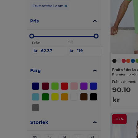
Fruit of the Loom
Pris
Från
Till
kr
kr
Färg
Fruit of the L
Från och med:
90.10
kr
-52%
Storlek
XS
S
M
L
XL