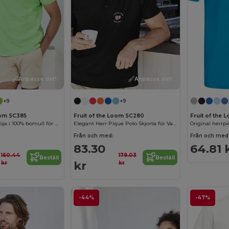
Anpassa det!
Anpassa det!
+9
+9
oom SC385
Fruit of the Loom SC280
Fruit of the
Premium pikétröja i 100% bomull för herrar
Elegant Herr Pique Polo Skjorta för Vardagsstil
Original herrpi
Från och med:
Från och med
83.30
64.81 
160.44
179.03
Beställ
Beställ
kr
kr
kr
-44%
-47%