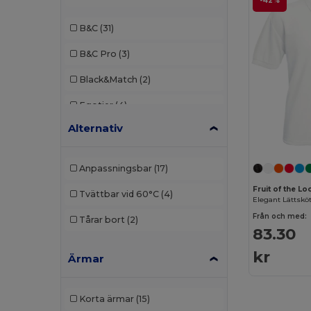
-42%
B&C
(31)
B&C Pro
(3)
Black&Match
(2)
Egotier
(4)
Alternativ
Elevate
(1)
Elevate Essentials
(3)
Anpassningsbar
(17)
Elevate Life
(8)
Fruit of the 
Tvättbar vid 60°C
(4)
Elevate NXT
(4)
Från och med:
Tårar bort
(2)
83.30
EXCD by Promodoro
(1)
kr
Ärmar
Finden & Hales
(3)
Front row
(1)
Korta ärmar
(15)
Fruit of the Loom
(19)