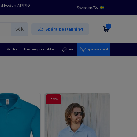
med koden APP10 –
Sweden
/
Sv
Sök
Spåra beställning
r
Andra
Reklamprodukter
Rea
Anpassa den!
-39%