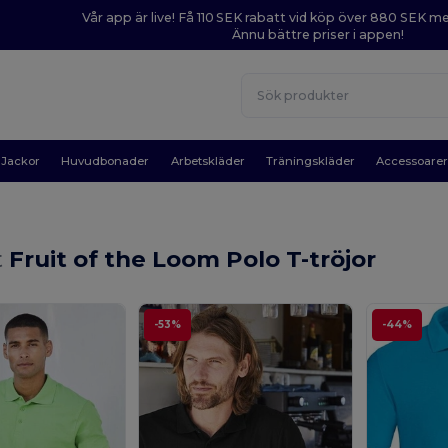
Vår app är live! Få 110 SEK rabatt vid köp över 880 SEK 
Ännu bättre priser i appen!
Jackor
Huvudbonader
Arbetskläder
Träningskläder
Accessoare
t
Fruit of the Loom Polo T-tröjor
-53%
-44%