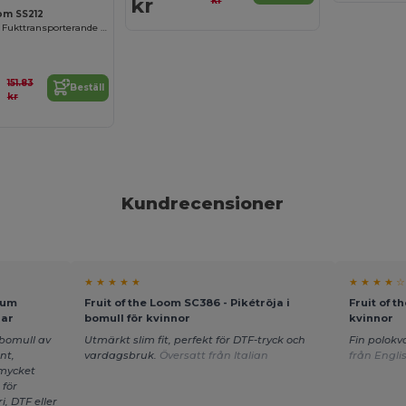
kr
kr
oom SS212
Högpresterande Fukttransporterande Polo
151.83
Beställ
kr
Kundrecensioner
★ ★ ★ ★ ★
★ ★ ★ ★ ☆
ium
Fruit of the Loom SC386 - Pikétröja i
Fruit of t
rar
bomull för kvinnor
kvinnor
 bomull av
Utmärkt slim fit, perfekt för DTF-tryck och
Fin polokv
nt,
vardagsbruk.
Översatt från Italian
från Engli
 mycket
 för
, DTF eller