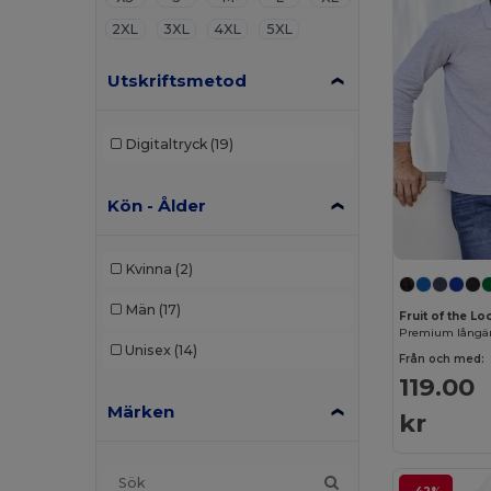
2XL
3XL
4XL
5XL
Utskriftsmetod
Digitaltryck
(19)
Kön - Ålder
Kvinna
(2)
Män
(17)
Fruit of the 
Unisex
(14)
Från och med:
119.00
Märken
kr