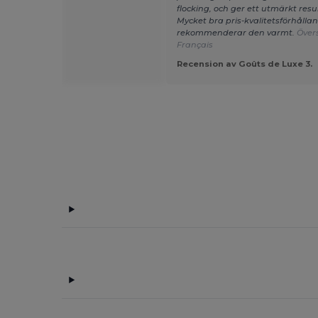
flocking, och ger ett utmärkt resul
Mycket bra pris-kvalitetsförhållan
rekommenderar den varmt.
Övers
Français
ion av Pol V.
Recension av Goûts de Luxe 3.