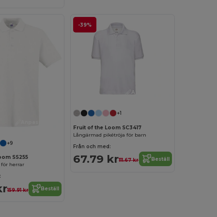
-39%
Anpassa det!
+1
Anpassa det!
Fruit of the Loom SC3417
Långärmad pikétröja för barn
+9
Från och med:
67.79 kr
Loom SS255
Beställ
111.67 kr
för herrar
:
kr
Beställ
159.91 kr