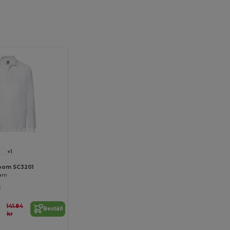
Anpassa det!
+1
 Loom SC3201
arn
:
141.84
Beställ
kr