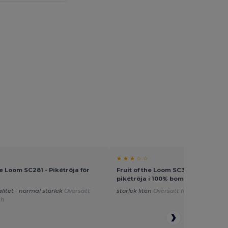
★ ★ ★ ☆ ☆
he Loom SC281 - Pikétröja för
Fruit of the Loom SC385 - Premium
pikétröja i 100% bomull för herrar
alitet - normal storlek
Översatt
storlek liten
Översatt från Français
sh