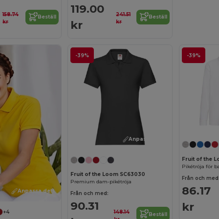
119.00
158.74
241.51
Beställ
Beställ
kr
kr
kr
-39%
-39%
Anpassa det!
Fruit of the
Pikétröja för b
Fruit of the Loom SC63030
Från och med
Premium dam-pikétröja
86.17
Anpassa det!
Från och med:
90.31
kr
148.14
+4
Beställ