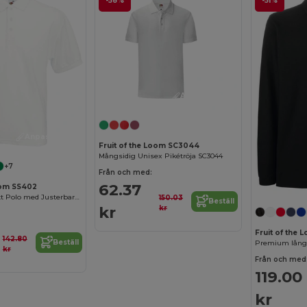
-58%
-51%
Anpassa det!
Anpassa det!
Fruit of the Loom SC3044
Mångsidig Unisex Pikétröja SC3044
+7
Från och med:
62.37
Loom SS402
Elegant Lättskött Polo med Justerbara Manschetter
150.03
Beställ
kr
kr
Fruit of the 
142.80
Beställ
Premium lång
kr
Från och med
119.00
kr