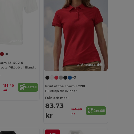
Anpassa det!
+8
 Loom 63-402-0
Anpassa det!
Komfortabel Arbets-Pikétröja i Blandmaterial
:
+3
156.40
Fruit of the Loom SC281
Beställ
kr
Pikétröja för kvinnor
Från och med:
83.73
154.70
Beställ
kr
kr