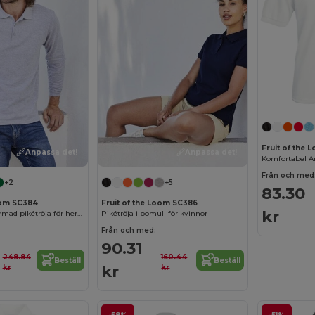
Fruit of the
Anpassa det!
Anpassa det!
Från och med
+2
+5
83.30
Loom SC384
Fruit of the Loom SC386
kr
Premium långärmad pikétröja för herrar
Pikétröja i bomull för kvinnor
Från och med:
90.31
248.84
160.44
Beställ
Beställ
kr
kr
kr