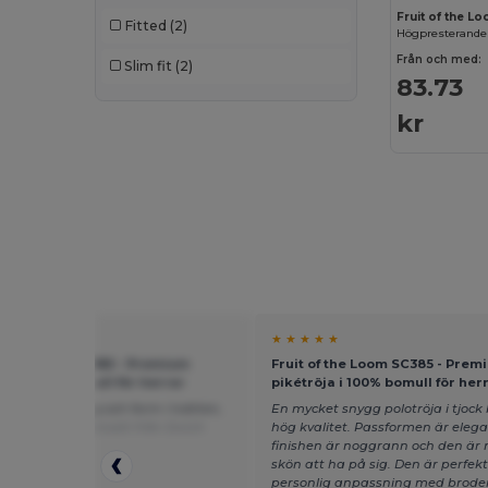
Fruit of the L
Fitted
(2)
SOL'S
(38)
Från och med:
Slim fit
(2)
Spiro
(2)
83.73
Stamina
(1)
kr
Starworld
(1)
Stedman
(4)
Tee Jays
(16)
TH Clothes
(29)
Timberland
(1)
★ ★
★ ★ ★ ★ ★
Velilla
(8)
of the Loom SC385 - Premium
Fruit of the Loom SC385 - Prem
öja i 100% bomull för herrar
pikétröja i 100% bomull för her
WK. Designed To Work
(8)
litet, håller färg och form i tvätten,
En mycket snygg polotröja i tjock
 passformen.
Översatt från Dutch
hög kvalitet. Passformen är elega
finishen är noggrann och den är
skön att ha på sig. Den är perfekt
personlig anpassning med broderi