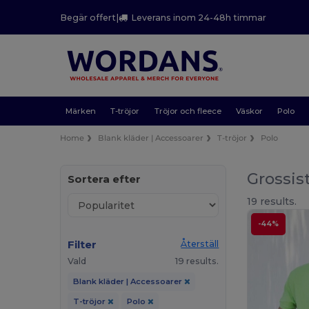
Begär offert
|
Leverans inom 24-48h timmar
Märken
T-tröjor
Tröjor och fleece
Väskor
Polo
Home
Blank kläder | Accessoarer
T-tröjor
Polo
Grossis
Sortera efter
19 results.
-44%
Filter
Återställ
Vald
19 results.
Blank kläder | Accessoarer
T-tröjor
Polo