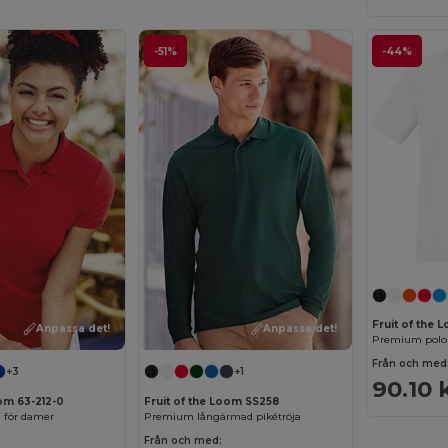
-51%
-44%
Fruit of the 
Anpassa det!
Anpassa det!
Premium polo 
Från och med
+3
+1
90.10 
oom 63-212-0
Fruit of the Loom SS258
g för damer
Premium långärmad pikétröja
Från och med: