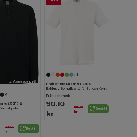
-49%
Anpassa det!
+11
Anpassa det!
Fruit of the Loom 63-218-0
Exklusiv Bomullspiké för Stil och Komfort
+1
Från och med:
90.10
Loom 63-310-0
175.10
ärmad polo
Beställ
kr
kr
:
241.51
Beställ
kr