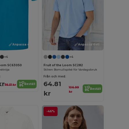
Anpassa det!
Anpassa det!
+4
+4
 Loom SC63050
Fruit of the Loom SC282
kétröja
Stilren Bomullspiké för Vardagsbruk
:
Från och med:
kr
64.81
Beställ
116.51 kr
106.99
Beställ
kr
kr
-46%