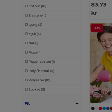
83.73
Cotton
(16)
Pen Duick
(4)
kr
Elastane
(3)
Piccolio
(2)
Ljung
(2)
Proact
(9)
-45%
Mjuk
(5)
Produkt JACK & JONES
(1)
Nät
(1)
Promodoro
(3)
Pique
(1)
Radsow by Uneek
(16)
Pique -cotton
(1)
Regatta
(2)
Poly / bomull
(5)
Roly
(24)
Polyester
(10)
Roly Sport
(1)
Stickad
(2)
Russell
(18)
Russell Collection
(1)
Fit
Skinnifit
(5)