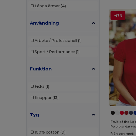
Långa ärmar
(4)
Gildan
(10)
-47%
Användning
Henbury
(13)
Herock
(1)
Arbete / Professionell
(1)
JHK
(9)
Sport / Performance
(1)
Just Cool
(1)
Kariban
(36)
Funktion
Kariban Premium
(2)
Ficka
(1)
Malfini
(15)
Knappar
(13)
Malfini Premium
(5)
Napapijri
(1)
Tyg
Fruit of the L
Neoblu
(5)
Polo blandat ty
100% cotton
(9)
Från och med:
Neutral
(2)