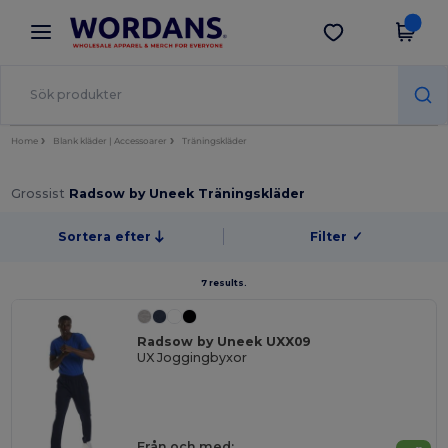
×
Wordans-app
Hämta app
Bättre priser i appen!
Home
Blank kläder | Accessoarer
Träningskläder
Grossist
Radsow by Uneek Träningskläder
Sortera efter
Filter
✓
7 results.
Radsow by Uneek UXX09
UX Joggingbyxor
Från och med: