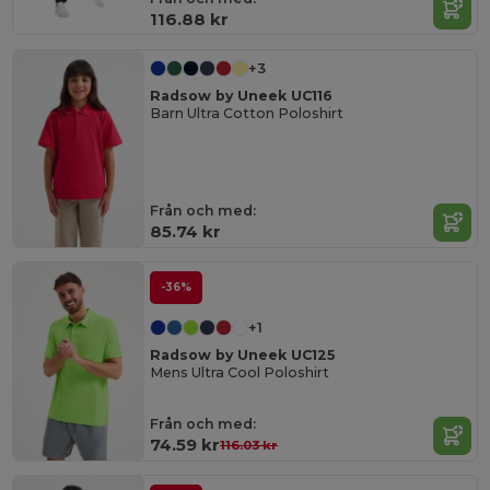
116.88 kr
+3
Radsow by Uneek UC116
Barn Ultra Cotton Poloshirt
Från och med:
85.74 kr
-36%
+1
Radsow by Uneek UC125
Mens Ultra Cool Poloshirt
Från och med:
74.59 kr
116.03 kr