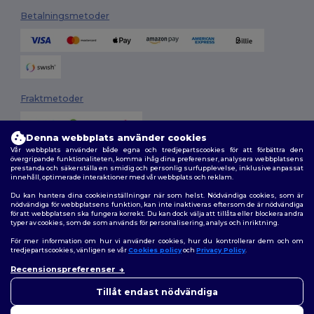
Betalningsmetoder
Fraktmetoder
Denna webbplats använder cookies
Vår webbplats använder både egna och tredjepartscookies för att förbättra den
övergripande funktionaliteten, komma ihåg dina preferenser, analysera webbplatsens
prestanda och säkerställa en smidig och personlig surfupplevelse, inklusive anpassat
innehåll, optimerade interaktioner med vår webbplats och reklam.
Du kan hantera dina cookieinställningar när som helst. Nödvändiga cookies, som är
Följ oss
nödvändiga för webbplatsens funktion, kan inte inaktiveras eftersom de är nödvändiga
för att webbplatsen ska fungera korrekt. Du kan dock välja att tillåta eller blockera andra
typer av cookies, som de som används för personalisering, analys och inriktning.
För mer information om hur vi använder cookies, hur du kontrollerar dem och om
tredjepartscookies, vänligen se vår
Cookies policy
och
Privacy Policy
.
2026. Alla rättigheter förbehållna
Recensionspreferenser
Allmänna Villkor
|
Anpassad policy
|
Integritetspolicy
|
Policy för cookies
👋
Hej
|
Karta över webbplatsen
Om du har några frågor eller
Tillåt endast nödvändiga
funderingar kan du kontakta
oss när som helst. Vår chatbot