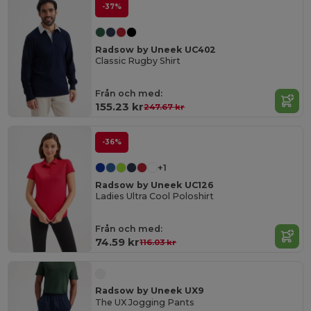
-37%
Radsow by Uneek UC402
Classic Rugby Shirt
Från och med:
155.23 kr
247.67 kr
-36%
+1
Radsow by Uneek UC126
Ladies Ultra Cool Poloshirt
Från och med:
74.59 kr
116.03 kr
Radsow by Uneek UX9
The UX Jogging Pants