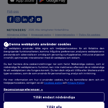
Följ oss
2026. Alla rättigheter förbehållna
Allmänna Villkor
|
Anpassad policy
|
Integritetspolicy
|
Policy för cookies
|
Karta över webbplatsen
Denna webbplats använder cookies
Vår webbplats använder både egna och tredjepartscookies för att förbättra den
övergripande funktionaliteten, komma ihåg dina preferenser, analysera webbplatsens
prestanda och säkerställa en smidig och personlig surfupplevelse, inklusive anpassat
innehåll, optimerade interaktioner med vår webbplats och reklam.
Du kan hantera dina cookieinställningar när som helst. Nödvändiga cookies, som är
nödvändiga för webbplatsens funktion, kan inte inaktiveras eftersom de är nödvändiga
för att webbplatsen ska fungera korrekt. Du kan dock välja att tillåta eller blockera andra
typer av cookies, som de som används för personalisering, analys och inriktning.
För mer information om hur vi använder cookies, hur du kontrollerar dem och om
tredjepartscookies, vänligen se vår
Cookies policy
och
Privacy Policy
.
Recensionspreferenser
👋
Hej
Om du har några frågor eller
Tillåt endast nödvändiga
funderingar kan du kontakta
oss när som helst. Vår chatbot
Tillåt alla
finns här för som hjälp.