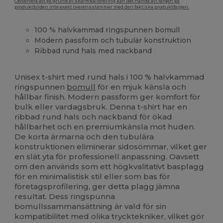
Observera att på grund av skärmkalibrering kan det hända att färgen på
produktbilden inte exakt överensstämmer med den faktiska produktfärgen.
100 % halvkammad ringspunnen bomull
Modern passform och tubulär konstruktion
Ribbad rund hals med nackband
Anpassningsbar
Högt lager
Unisex t-shirt med rund hals i 100 % halvkammad
ringspunnen
bomull
för en mjuk känsla och
hållbar finish. Modern passform ger komfort för
bulk eller vardagsbruk. Denna t-shirt har en
ribbad rund hals och nackband för ökad
hållbarhet och en premiumkänsla mot huden.
De korta ärmarna och den tubulära
konstruktionen eliminerar sidosömmar, vilket ger
en slät yta för professionell anpassning. Oavsett
om den används som ett högkvalitativt basplagg
för en minimalistisk stil eller som bas för
företagsprofilering, ger detta plagg jämna
resultat. Dess ringspunna
bomullssammansättning är vald för sin
kompatibilitet med olika trycktekniker, vilket gör