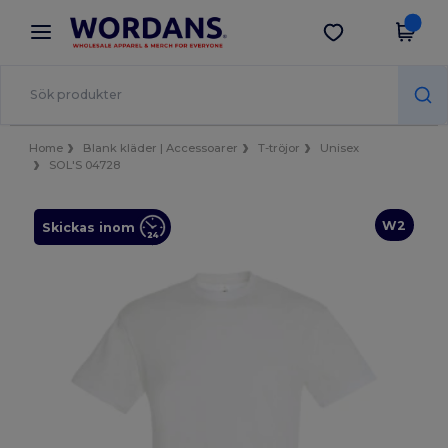
×
Wordans-app
Hämta app
Bättre priser i appen!
Home
Blank kläder | Accessoarer
T-tröjor
Unisex
SOL'S 04728
W2
Skickas inom