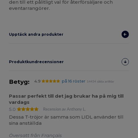
den till ett pålitligt val för återförsäljare och
eventarrangörer.
Upptäck andra produkter
Produktkundrecensioner
Betyg:
4.9
på 16 röster
14454 sålda artiklar
Passar perfekt till det jag brukar ha på mig till
vardags
5.0
Recension av Anthony L.
Dessa T-tröjor är samma som LIDL använder till
sina anställda
Översatt från Français