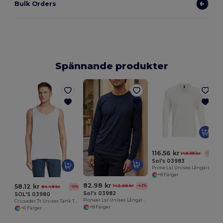
Bulk Orders
Spännande produkter
T
116.56 kr
149.39 kr
-22%
Sol's 03983
Prime Lsl Unisex Långärmad Polycotton Polo Skjorta
+8 Färger
82.98 kr
58.12 kr
142.06 kr
-42%
64.49 kr
-10%
Sol's 03982
SOL'S 03980
Pioneer Lsl Unisex Långärmad T Shirt
Crusader Tt Unisex Tank Top
+8 Färger
+6 Färger