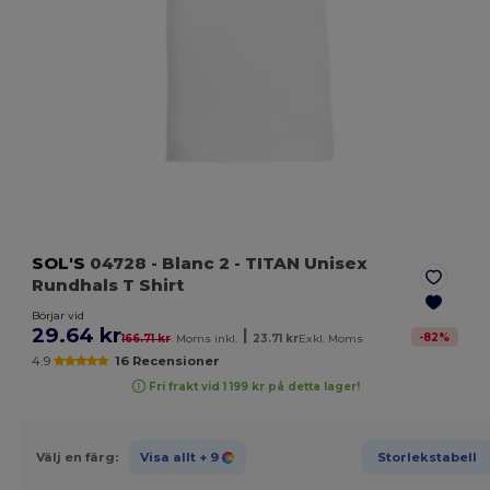
SOL'S
04728
- Blanc 2
- TITAN Unisex
Rundhals T Shirt
Börjar vid
29.64 kr
|
-
82
%
166.71 kr
Moms inkl.
23.71 kr
Exkl. Moms
4.9
16 Recensioner
Fri frakt vid 1 199 kr på detta lager!
Välj en färg:
Visa allt
+ 9
Storlekstabell