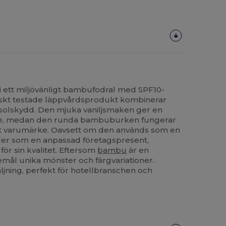
 i ett miljövänligt bambufodral med SPF10-
skt testade läppvårdsprodukt kombinerar
t solskydd. Den mjuka vaniljsmaken ger en
se, medan den runda bambuburken fungerar
tt varumärke. Oavsett om den används som en
ler som en anpassad företagspresent,
ör sin kvalitet. Eftersom
bambu
är en
emål unika mönster och färgvariationer.
säljning, perfekt för hotellbranschen och