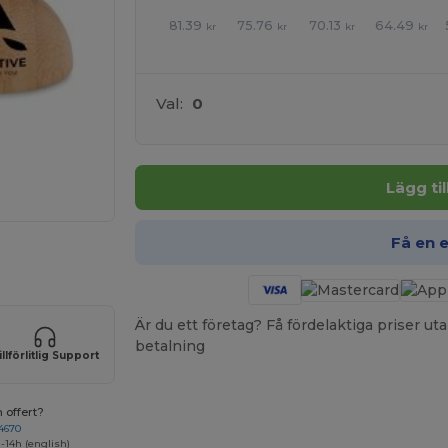
81.39
75.76
70.13
64.49
kr
kr
kr
kr
Val:
0
Lägg ti
Få en 
 produkter
Är du ett företag? Få fördelaktiga priser 
betalning
illförlitlig Support
 offert?
4670
-14h (english)