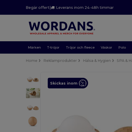
Begär offert
|
Leverans inom 24-48h timmar
Märken
T-tröjor
Tröjor och fleece
Väskor
Polo
Home
Reklamprodukter
Hälsa & Hygien
SPA & H
Skickas inom