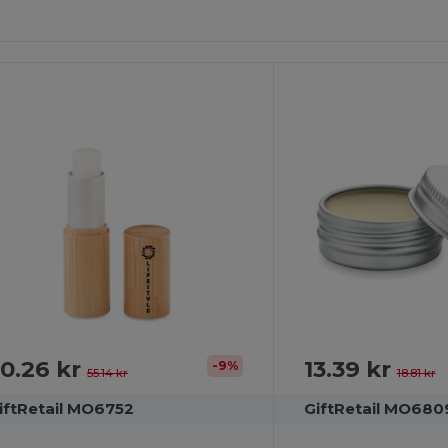
npassa
Det!
0.26 kr
13.39 kr
-9%
55.14 kr
18.81 kr
iftRetail MO6752
GiftRetail MO680