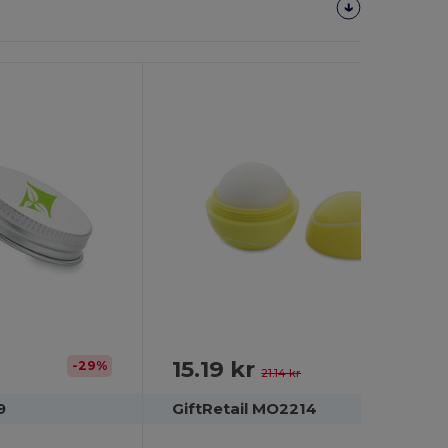
15.19 kr
-29%
-28%
21.14 kr
9
GiftRetail MO2214