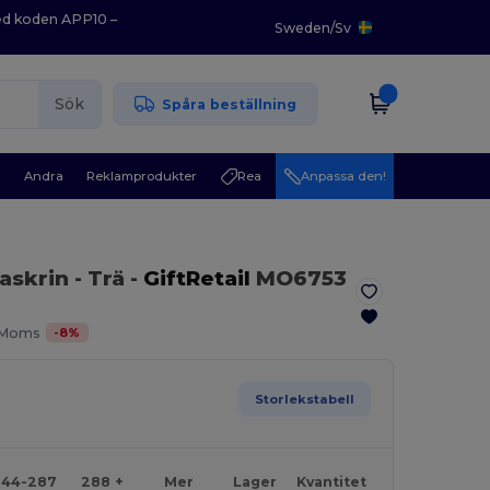
med koden APP10 –
Sweden
/
Sv
Sök
Spåra beställning
r
Andra
Reklamprodukter
Rea
Anpassa den!
uaskrin
- Trä
-
GiftRetail
MO6753
-
8
%
. Moms
Storlekstabell
144-287
288 +
Mer
Lager
Kvantitet