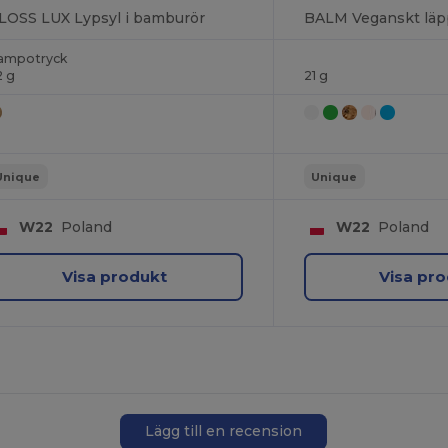
LOSS LUX Lypsyl i bamburör
BALM Veganskt läp
ampotryck
2 g
21 g
Unique
Unique
W22
Poland
W22
Poland
Visa produkt
Visa pr
Lägg till en recension