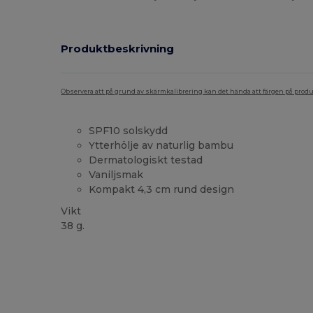
Produktbeskrivning
Observera att på grund av skärmkalibrering kan det hända att färgen på pro
SPF10 solskydd
Ytterhölje av naturlig bambu
Dermatologiskt testad
Vaniljsmak
Kompakt 4,3 cm rund design
Vikt
38 g.
Högt lager