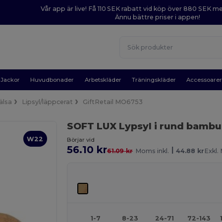
Vår app är live! Få 110 SEK rabatt vid köp över 880 SEK 
Ännu bättre priser i appen!
Jackor
Huvudbonader
Arbetskläder
Träningskläder
Accessoare
älsa
Lipsyl/läppcerat
GiftRetail MO6753
SOFT LUX Lypsyl i rund bamb
W22
Börjar vid
56.10 kr
|
61.09 kr
Moms inkl.
44.88 kr
Exkl
1-7
8-23
24-71
72-143