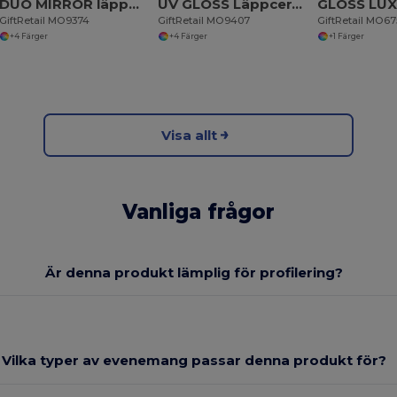
DUO MIRROR läppcerat med spegel
UV GLOSS Läppcerat/balsam med UV skydd
GiftRetail MO9374
GiftRetail MO9407
GiftRetail MO6
+4 Färger
+4 Färger
+1 Färger
Visa allt
Vanliga frågor
Är denna produkt lämplig för profilering?
Vilka typer av evenemang passar denna produkt för?