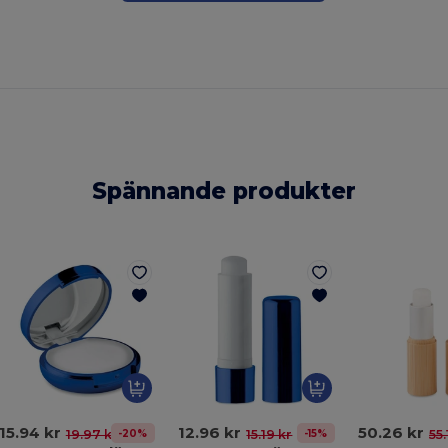
Spännande produkter
15.94 kr
12.96 kr
50.26 kr
-20%
-15%
19.97 kr
15.19 kr
55.