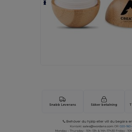
Begär en anpassad offert för dina
Snabb Leverans
Säker betalning
T
Behöver du hjälp eller vill du begära en
Kontakt
sales@wordans.com
OR
020-160 
Monday - Thursday : 10h-13h & 14h-17h30 Friday : 10h