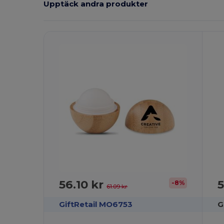
Upptäck andra produkter
A
56.10 kr
5
-8%
61.09 kr
GiftRetail MO6753
G