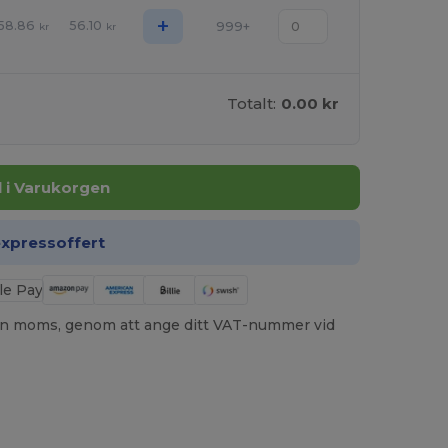
+
58.86
56.10
999+
kr
kr
Totalt:
0.00 kr
ll i Varukorgen
expressoffert
utan moms, genom att ange ditt VAT-nummer vid