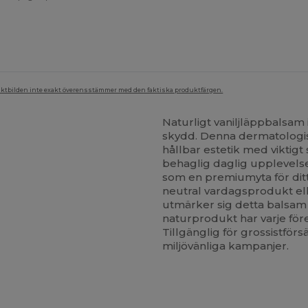
duktbilden inte exakt överensstämmer med den faktiska produktfärgen.
Naturligt vaniljläppbalsam
skydd. Denna dermatologi
hållbar estetik med viktig
behaglig daglig upplevel
som en premiumyta för di
neutral vardagsprodukt el
utmärker sig detta balsam f
naturprodukt har varje för
Tillgänglig för grossistför
miljövänliga kampanjer.