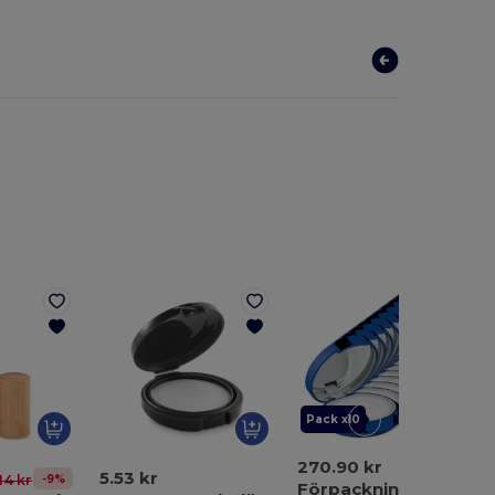
Pack x10
270.90 kr
5.53 kr
-9%
14 kr
Förpackning med 10 GiftRetail MO9374