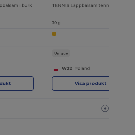
pbalsam i burk
TENNIS Läppbalsam tennisboll
30 g
Unique
W22
Poland
odukt
Visa produkt