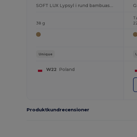
SOFT LUX Lypsyl i rund bambuaskrin
G
T
38 g
2
Unique
W22
Poland
Produktkundrecensioner