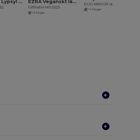
GLOSS LUX Lypsyl i bamburör
EZRA Veganskt läppbalsam
DUO MIRROR läppcerat med spegel
752
GiftRetail MO2525
+4 Färger
+3 Färger