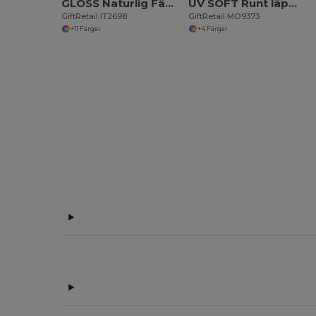
GLOSS Naturlig Färgad Läppbalsam med SPF10 Skydd
UV SOFT Runt läpp cerat med UV skydd
GiftRetail IT2698
GiftRetail MO9373
+11 Färger
+4 Färger