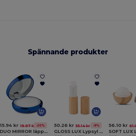
Spännande produkter
15.94 kr
50.26 kr
56.10 kr
-20%
-9%
19.97 kr
55.14 kr
61.
DUO MIRROR läppcerat med spegel
GLOSS LUX Lypsyl i bamburör