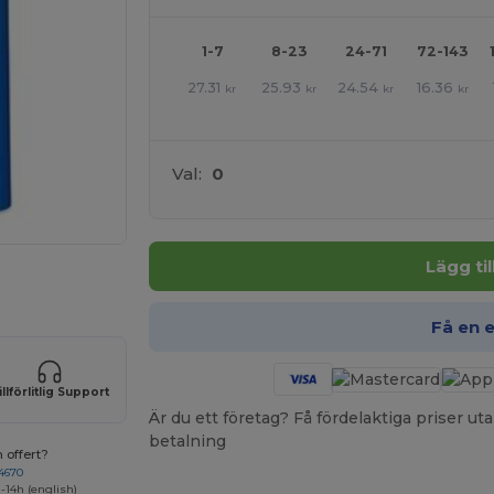
1-7
8-23
24-71
72-143
27.31
25.93
24.54
16.36
kr
kr
kr
kr
Val:
0
Lägg ti
 HÄR!
Få en 
illförlitlig Support
Är du ett företag? Få fördelaktiga priser 
betalning
 offert?
4670
-14h (english)