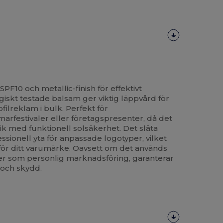
F10 och metallic-finish för effektivt
iskt testade balsam ger viktig läppvård för
filreklam i bulk. Perfekt för
estivaler eller företagspresenter, då det
k med funktionell solsäkerhet. Det släta
essionell yta för anpassade logotyper, vilket
 för ditt varumärke. Oavsett om det används
er som personlig marknadsföring, garanterar
och skydd.