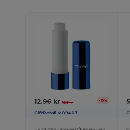
Det!
12.96 kr
5
-15%
15.19 kr
GiftRetail MO9407
G
UV GLOSS Läppcerat/balsam med UV skydd