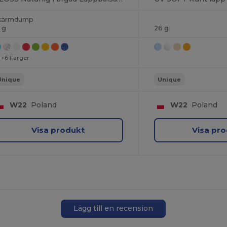
kärmdump
 g
26 g
+6 Färger
Unique
Unique
W22
Poland
W22
Poland
Visa produkt
Visa pr
Lägg till en recension