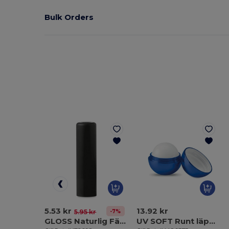
Bulk Orders
5.53 kr
13.92 kr
-7%
5.95 kr
GLOSS Naturlig Färgad Läppbalsam med SPF10 Skydd
UV SOFT Runt läpp cerat med UV skydd