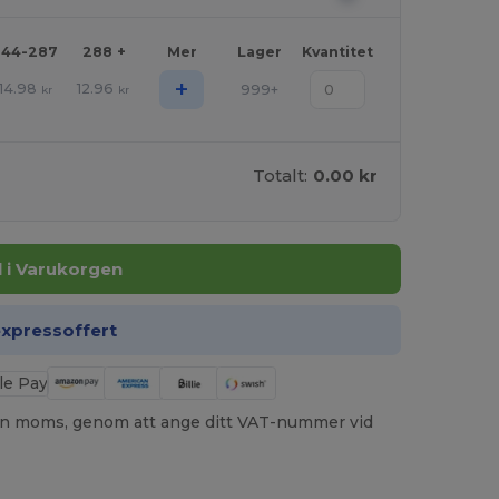
144-287
288 +
Mer
Lager
Kvantitet
+
14.98
12.96
999+
kr
kr
Totalt:
0.00 kr
ll i Varukorgen
expressoffert
utan moms, genom att ange ditt VAT-nummer vid