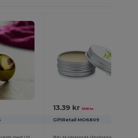
13.39 kr
-29%
18.81 kr
3
GiftRetail MO6809
UV SOFT Runt läpp cerat med UV skydd
BALM Veganskt läppbalsam i burk