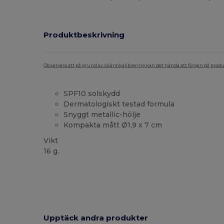
Produktbeskrivning
Observera att på grund av skärmkalibrering kan det hända att färgen på pro
SPF10 solskydd
Dermatologiskt testad formula
Snyggt metallic-hölje
Kompakta mått Ø1,9 x 7 cm
Vikt
16 g.
Högt lager
Anpassningsbar
Upptäck andra produkter
Anpassa
A