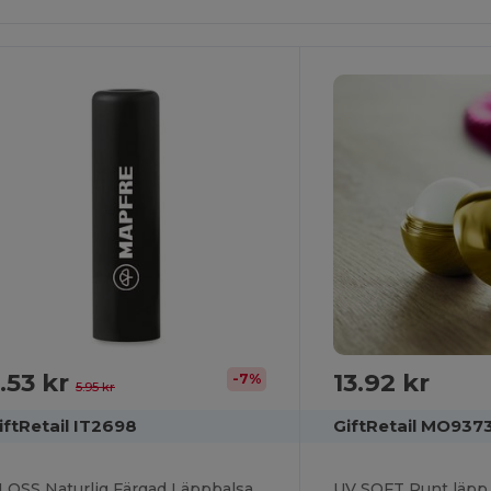
Det!
.53 kr
13.92 kr
-7%
5.95 kr
iftRetail IT2698
GiftRetail MO937
GLOSS Naturlig Färgad Läppbalsam med SPF10 Skydd