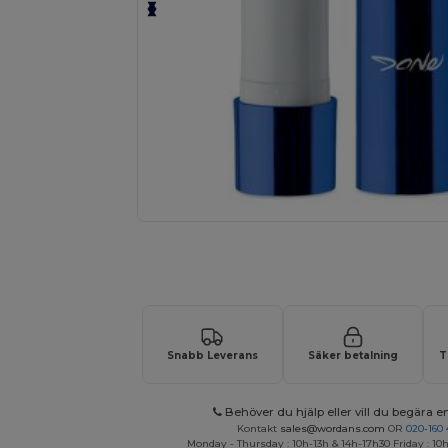
Anpassa din produkt online
Snabb Leverans
Säker betalning
T
Behöver du hjälp eller vill du begära en
Kontakt
sales@wordans.com
OR
020-160 
Monday - Thursday : 10h-13h & 14h-17h30 Friday : 10h