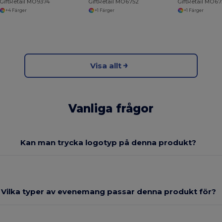
GiftRetail MO9374
GiftRetail MO6752
GiftRetail MO67
+4 Färger
+1 Färger
+1 Färger
Visa allt
Vanliga frågor
Kan man trycka logotyp på denna produkt?
Vilka typer av evenemang passar denna produkt för?