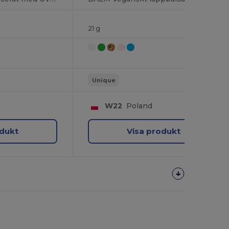
21 g
Unique
W22
Poland
odukt
Visa produkt