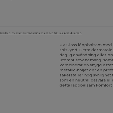
duktbilden inte exakt överensstämmer med den faktiska produktfärgen.
UV Gloss läppbalsam med SP
solskydd. Detta dermatolog
daglig användning eller pro
utomhusevenemang, sommarf
kombinerar en snygg esteti
metallic-höljet ger en prof
säkerställer hög synlighet
som en neutral basvara ell
detta läppbalsam komfort 
npassa