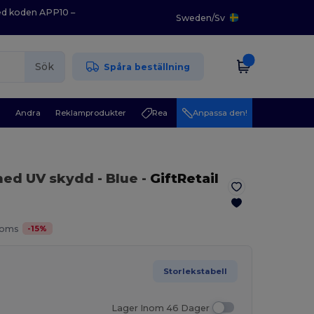
med koden APP10 –
Sweden
/
Sv
Sök
Spåra beställning
r
Andra
Reklamprodukter
Rea
Anpassa den!
med UV skydd
- Blue
-
GiftRetail
-
15
%
Moms
Storlekstabell
Lager Inom 46 Dager