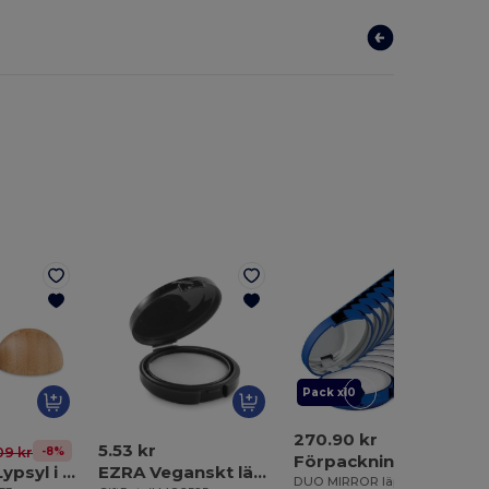
Pack x10
270.90 kr
5.53 kr
-8%
09 kr
Förpackning med 10 GiftRetail MO9374
SOFT LUX Lypsyl i rund bambuaskrin
EZRA Veganskt läppbalsam
DUO MIRROR läppcerat med spegel