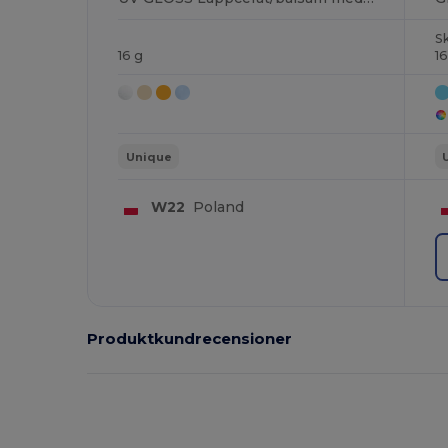
S
16 g
16
Unique
W22
Poland
Produktkundrecensioner