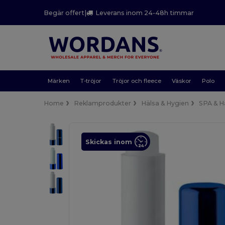
Begär offert
|
Leverans inom 24-48h timmar
Märken
T-tröjor
Tröjor och fleece
Väskor
Polo
Home
Reklamprodukter
Hälsa & Hygien
SPA & H
Skickas inom