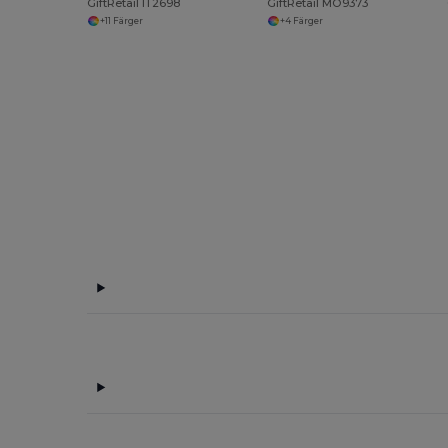
GiftRetail IT2698
GiftRetail MO9373
+11 Färger
+4 Färger