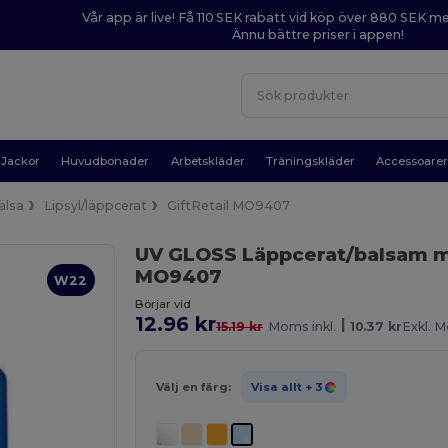
Vår app är live! Få 110 SEK rabatt vid köp över 880 SEK 
Ännu bättre priser i appen!
Jackor
Huvudbonader
Arbetskläder
Träningskläder
Accessoare
älsa
Lipsyl/läppcerat
GiftRetail MO9407
UV GLOSS Läppcerat/balsam 
MO9407
W22
Börjar vid
12.96 kr
|
15.19 kr
Moms inkl.
10.37 kr
Exkl. 
Välj en färg:
Visa allt
+ 3