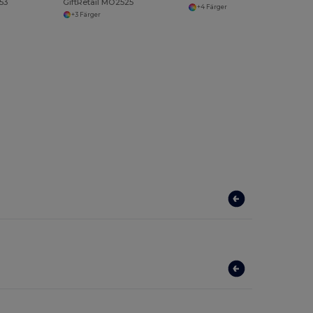
53
GiftRetail MO2525
+4 Färger
+3 Färger