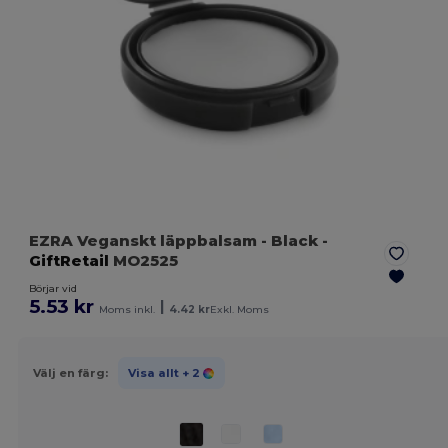
EZRA Veganskt läppbalsam
- Black
-
GiftRetail
MO2525
Börjar vid
5.53 kr
|
Moms inkl.
4.42 kr
Exkl. Moms
Välj en färg:
Visa allt
+ 2