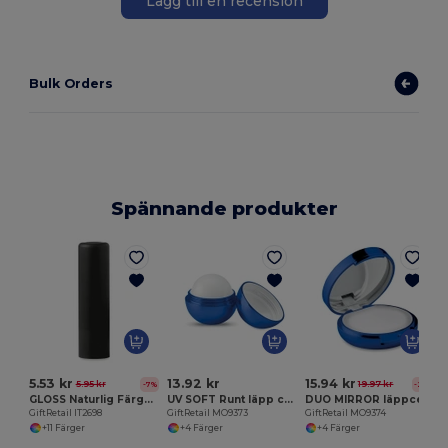
Lägg till en recension
Bulk Orders
Spännande produkter
G
5.53 kr
13.92 kr
15.94 kr
5.95 kr
19.97 kr
-7%
-20%
GLOSS Naturlig Färgad Läppbalsam med SPF10 Skydd
UV SOFT Runt läpp cerat med UV skydd
DUO MIRROR läppcerat med spegel
GiftRetail IT2698
GiftRetail MO9373
GiftRetail MO9374
+11 Färger
+4 Färger
+4 Färger