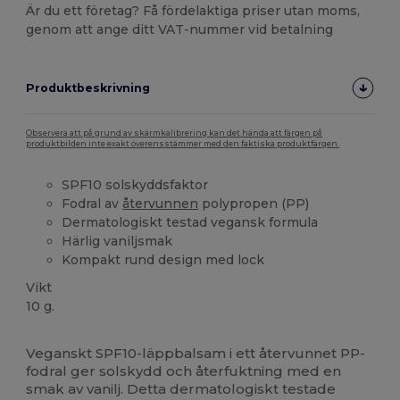
Är du ett företag? Få fördelaktiga priser utan moms,
genom att ange ditt VAT-nummer vid betalning
Produktbeskrivning
Observera att på grund av skärmkalibrering kan det hända att färgen på
produktbilden inte exakt överensstämmer med den faktiska produktfärgen.
SPF10 solskyddsfaktor
Fodral av
återvunnen
polypropen (PP)
Dermatologiskt testad vegansk formula
Härlig vaniljsmak
Kompakt rund design med lock
Vikt
10 g.
Högt lager
Veganskt SPF10-läppbalsam i ett återvunnet PP-
fodral ger solskydd och återfuktning med en
smak av vanilj. Detta dermatologiskt testade