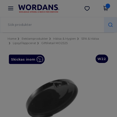
×
Wordans-app
Hämta app
Bättre priser i appen!
Home
Reklamprodukter
Hälsa & Hygien
SPA & Hälsa
Lipsyl/läppcerat
GiftRetail MO2525
W22
Skickas inom