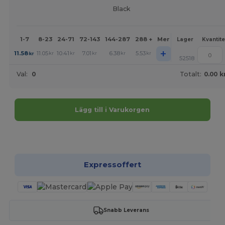
Black
1-7
8-23
24-71
72-143
144-287
288 +
Mer
Lager
Kvantite
+
11.58
11.05
10.41
7.01
6.38
5.53
kr
kr
kr
kr
kr
kr
52518
Val:
0
Totalt:
0.00 k
Lägg till i Varukorgen
Anpassa det!
Expressoffert
Snabb Leverans