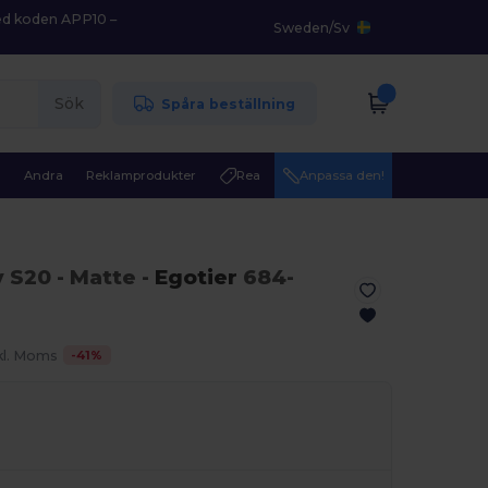
med koden APP10 –
Sweden
/
Sv
Sök
Spåra beställning
r
Andra
Reklamprodukter
Rea
Anpassa den!
y S20
- Matte
-
Egotier
684-
-
41
%
kl. Moms