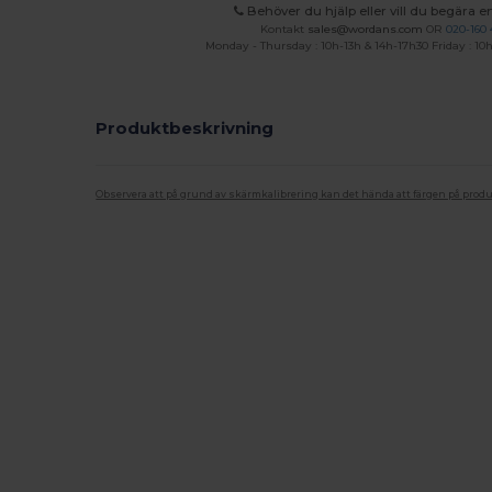
Behöver du hjälp eller vill du begära en
Kontakt
sales@wordans.com
OR
020-160 
Monday - Thursday : 10h-13h & 14h-17h30 Friday : 10h
Produktbeskrivning
Observera att på grund av skärmkalibrering kan det hända att färgen på pro
Anpassningsbar
Högt lager