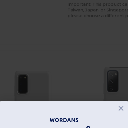
Important: This product c
Taiwan, Japan, or Singapore.
please choose a different 
npassa
Anpassa
Det!
Det!