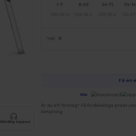
1-7
8-23
24-71
72-1
290.59
256.38
239.28
213.67
kr
kr
kr
Val:
0
An
Få en 
Är du ett företag? Få fördelaktiga priser 
betalning
illförlitlig Support