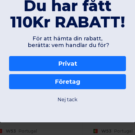
Du har fått
110Kr RABATT!
För att hämta din rabatt,
96.56 kr
196.56 kr
-37%
berätta: vem handlar du för?
314.18 kr
350.84
gotier 684-16924
Egotier 684-1693
Privat
nap Case for Samsung Galaxy S20
Företag
Nej tack
Unique
Unique
W53
Portugal
W53
Portugal