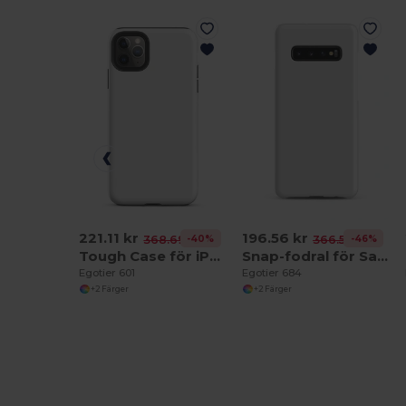
221.11 kr
196.56 kr
-40%
-46%
368.69 kr
366.56 kr
Tough Case för iPhone®
Snap-fodral för Samsung®
Egotier 601
Egotier 684
+2 Färger
+2 Färger