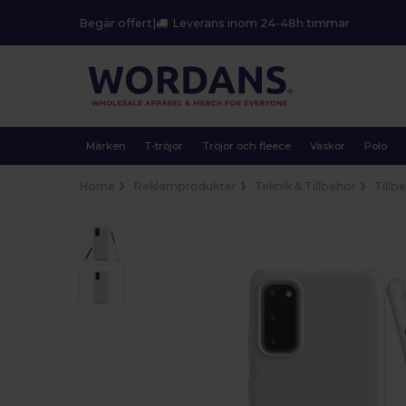
Begär offert
|
Leverans inom 24-48h timmar
Märken
T-tröjor
Tröjor och fleece
Väskor
Polo
Home
Reklamprodukter
Teknik & Tillbehör
Tillbe