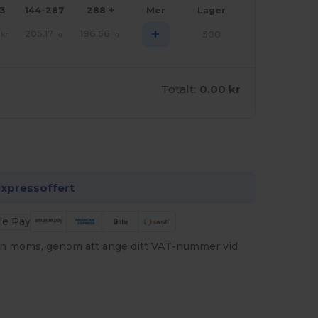
43
144-287
288 +
Mer
Lager
+
205.17
196.56
500
kr
kr
kr
Totalt:
0.00 kr
passa det!
expressoffert
utan moms, genom att ange ditt VAT-nummer vid