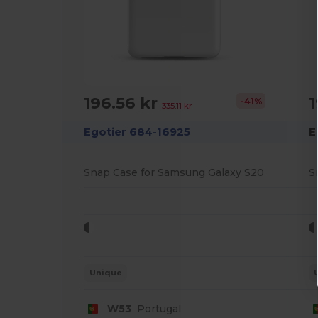
196.56 kr
1
-41%
335.11 kr
Egotier 684-16925
E
Snap Case for Samsung Galaxy S20
S
Unique
W53
Portugal