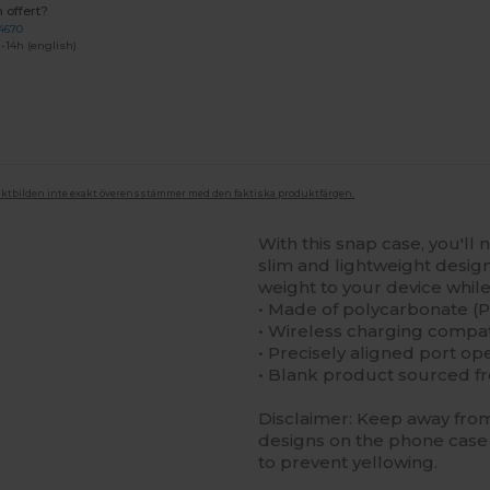
 offert?
4670
-14h (english)
duktbilden inte exakt överensstämmer med den faktiska produktfärgen.
With this snap case, you'll 
slim and lightweight design 
weight to your device while 
• Made of polycarbonate (P
• Wireless charging compa
• Precisely aligned port op
• Blank product sourced f
Disclaimer: Keep away from 
designs on the phone case 
to prevent yellowing.