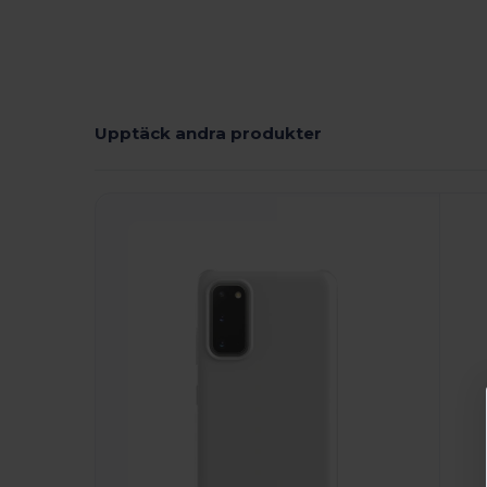
Upptäck andra produkter
Anpassa
A
Det!