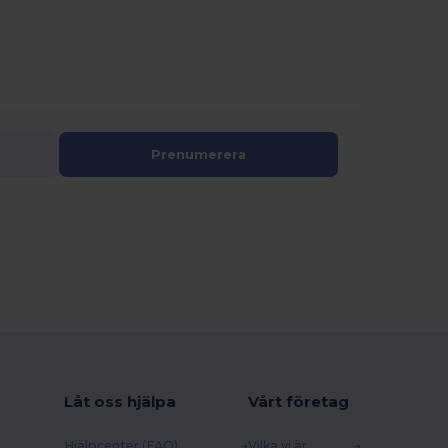
Prenumerera
Låt oss hjälpa
Vårt företag
Hjälpcenter (FAQ)
Vilka vi är