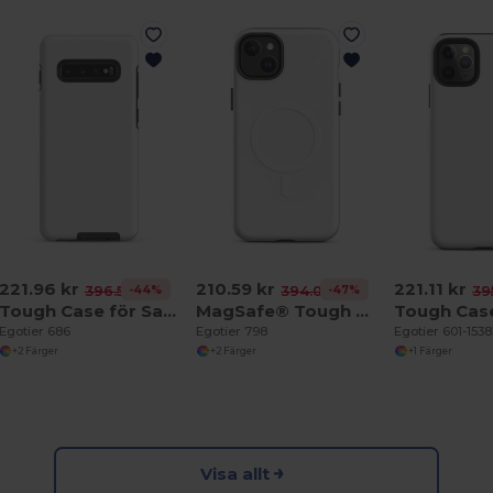
221.96 kr
210.59 kr
221.11 kr
-44%
-47%
396.53 kr
394.08 kr
39
Tough Case för Samsung®
MagSafe® Tough Case för iPhone®
Egotier 686
Egotier 798
Egotier 601-1538
+2 Färger
+2 Färger
+1 Färger
Visa allt