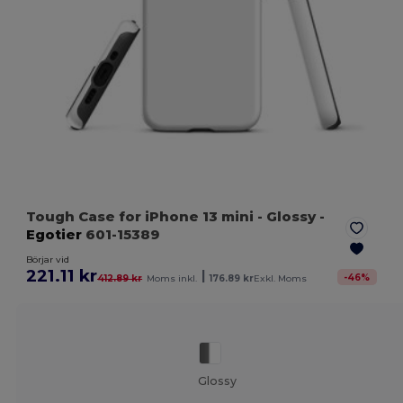
Tough Case for iPhone 13 mini
- Glossy
-
Egotier
601-15389
Börjar vid
221.11 kr
|
-
46
%
412.89 kr
Moms inkl.
176.89 kr
Exkl. Moms
Glossy