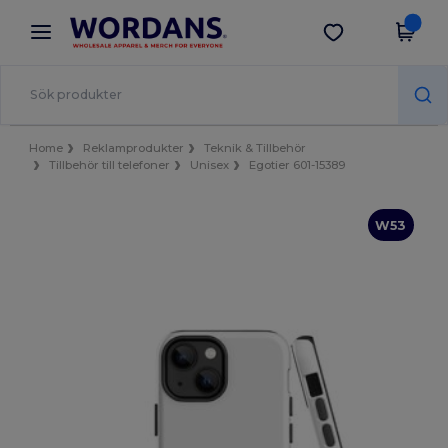
×
Wordans-app
Hämta app
Bättre priser i appen!
Home
Reklamprodukter
Teknik & Tillbehör
Tillbehör till telefoner
Unisex
Egotier 601-15389
W53