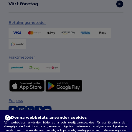
Vårt företag
Betalningsmetoder
Fraktmetoder
Följ oss
Denna webbplats använder cookies
Vår webbplats använder både egna och tredjepartscookies för att förbättra den
2026. Alla rättigheter förbehållna
övergripande funktionaliteten, komma ihåg dina preferenser, analysera webbplatsens
Allmänna Villkor
|
Anpassad policy
|
Integritetspolicy
|
Policy för cookies
prestanda och säkerställa en smidig och personlig surfupplevelse, inklusive anpassat