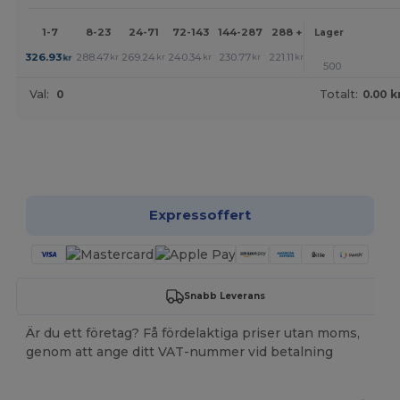
1-7
8-23
24-71
72-143
144-287
288 +
Mer
Lager
+
326.93
288.47
269.24
240.34
230.77
221.11
kr
kr
kr
kr
kr
kr
500
Val:
0
Totalt:
0.00 k
Anpassa det!
Expressoffert
Snabb Leverans
Är du ett företag? Få fördelaktiga priser utan moms,
genom att ange ditt VAT-nummer vid betalning