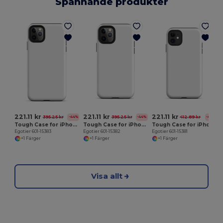
Spännande produkter
E
221.11 kr
221.11 kr
221.11 kr
395.25 kr
395.25 kr
412.89 kr
-44%
-44%
-46%
Tough Case for iPhone 11 Pro Max
Tough Case for iPhone 11 Pro
Tough Case for iPhone 11
Egotier 601-15383
Egotier 601-15382
Egotier 601-15381
+1 Färger
+1 Färger
+1 Färger
Visa allt