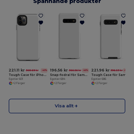
Spännande produkter
E
221.11 kr
196.56 kr
221.96 kr
368.69 kr
366.56 kr
396.53 kr
-40%
-46%
-44%
Tough Case för iPhone®
Snap-fodral för Samsung®
Tough Case för Samsung®
Egotier 601
Egotier 684
Egotier 686
+2 Färger
+2 Färger
+2 Färger
Visa allt