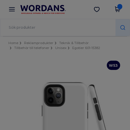
×
Wordans-app
Hämta app
Bättre priser i appen!
Home
Reklamprodukter
Teknik & Tillbehör
Tillbehör till telefoner
Unisex
Egotier 601-15382
W53