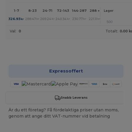
1-7
8-23
24-71
72-143
144-287
288 +
Mer
Lager
+
326.93
288.47
269.24
240.34
230.77
221.11
kr
kr
kr
kr
kr
kr
500
Val:
0
Totalt:
0.00 k
Anpassa det!
Expressoffert
Snabb Leverans
Är du ett företag? Få fördelaktiga priser utan moms,
genom att ange ditt VAT-nummer vid betalning