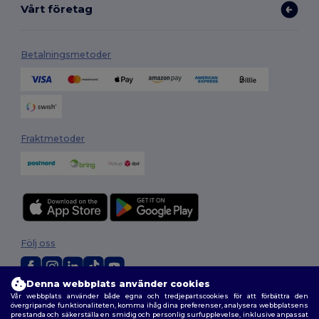
Vårt företag
Betalningsmetoder
Fraktmetoder
Följ oss
Denna webbplats använder cookies
Vår webbplats använder både egna och tredjepartscookies för att förbättra den
2026. Alla rättigheter förbehållna
övergripande funktionaliteten, komma ihåg dina preferenser, analysera webbplatsens
Allmänna Villkor
|
Anpassad policy
|
Integritetspolicy
|
Policy för cookies
prestanda och säkerställa en smidig och personlig surfupplevelse, inklusive anpassat