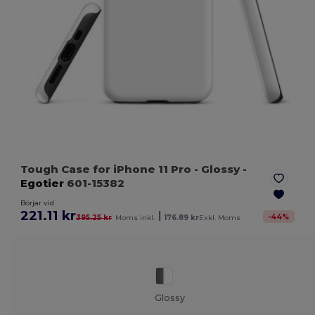
Tough Case for iPhone 11 Pro
- Glossy
-
Egotier
601-15382
Börjar vid
221.11 kr
|
-
44
%
395.25 kr
Moms inkl.
176.89 kr
Exkl. Moms
Glossy