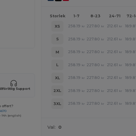
Storlek
1-7
8-23
24-71
72-
258.19
227.80
212.61
189.8
XS
kr
kr
kr
258.19
227.80
212.61
189.8
S
kr
kr
kr
258.19
227.80
212.61
189.8
M
kr
kr
kr
 produkter
258.19
227.80
212.61
189.8
L
kr
kr
kr
258.19
227.80
212.61
189.8
XL
kr
kr
kr
illförlitlig Support
258.19
227.80
212.61
189.8
2XL
kr
kr
kr
258.19
227.80
212.61
189.8
3XL
kr
kr
kr
 offert?
4670
-14h (english)
Val:
0