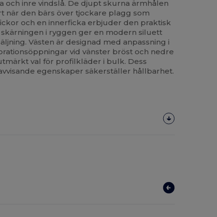
 och inre vindslå. De djupt skurna ärmhålen
t när den bärs över tjockare plagg som
fickor och en innerficka erbjuder den praktisk
 skärningen i ryggen ger en modern siluett
säljning. Västen är designad med anpassning i
orationsöppningar vid vänster bröst och nedre
 utmärkt val för profilkläder i bulk. Dess
vvisande egenskaper säkerställer hållbarhet.