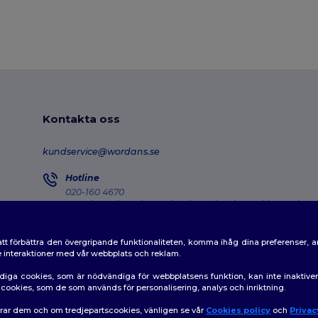
Kontakta oss
kundservice@wordans.se
Hotline
020-160 4670
Monday - Thursday : 10h-13h & 14h-17h30 Friday : 10h-14h
Försändelseuppföljning
tt förbättra den övergripande funktionaliteten, komma ihåg dina preferenser, 
de interaktioner med vår webbplats och reklam.
diga cookies, som är nödvändiga för webbplatsens funktion, kan inte inaktiv
av cookies, som de som används för personalisering, analys och inriktning.
erar dem och om tredjepartscookies, vänligen se vår
Cookies policy
och
Privac
👋
H