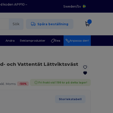
med koden APP10 –
Sweden
/
Sv
Sök
Spåra beställning
r
Andra
Reklamprodukter
Rea
Anpassa den!
nd- och Vattentät Lättviktsväst
Fri frakt vid 1 199 kr på detta lager!
-
50
%
xkl. Moms
Storlekstabell