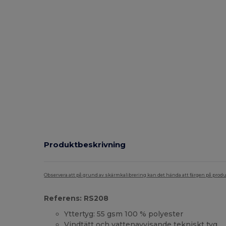
Produktbeskrivning
Observera att på grund av skärmkalibrering kan det hända att färgen på pro
Referens: RS208
Yttertyg: 55 gsm 100 % polyester
Vindtätt och vattenavvisande tekniskt tyg