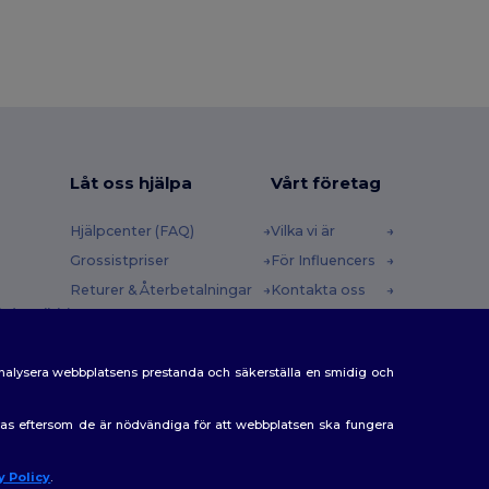
Låt oss hjälpa
Vårt företag
Hjälpcenter (FAQ)
Vilka vi är
Grossistpriser
För Influencers
Returer & Återbetalningar
Kontakta oss
 (english)
Ordlista
Karriärcenter
Fraktmetoder
analysera webbplatsens prestanda och säkerställa en smidig och
Rabattkoder
eras eftersom de är nödvändiga för att webbplatsen ska fungera
y Policy
.
ej