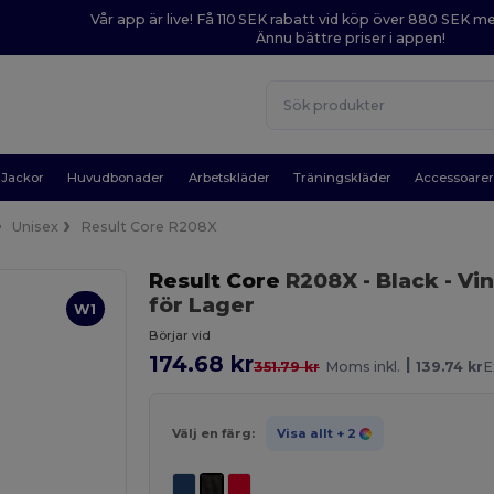
Vår app är live! Få 110 SEK rabatt vid köp över 880 SEK 
Ännu bättre priser i appen!
Jackor
Huvudbonader
Arbetskläder
Träningskläder
Accessoare
Unisex
Result Core R208X
Result Core
R208X
- Black
- Vi
för Lager
W1
Börjar vid
174.68 kr
|
351.79 kr
Moms inkl.
139.74 kr
E
Välj en färg:
Visa allt
+ 2