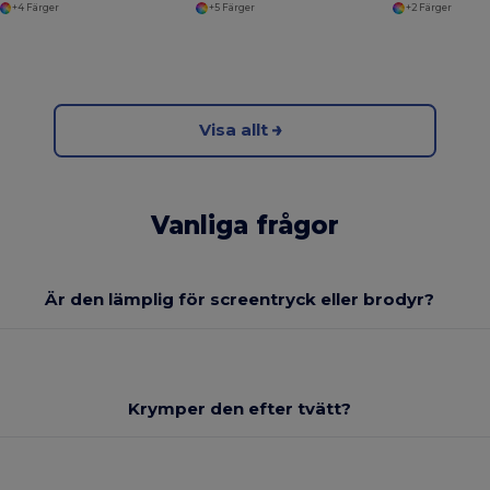
+4 Färger
+5 Färger
+2 Färger
Visa allt
Vanliga frågor
Är den lämplig för screentryck eller brodyr?
Krymper den efter tvätt?