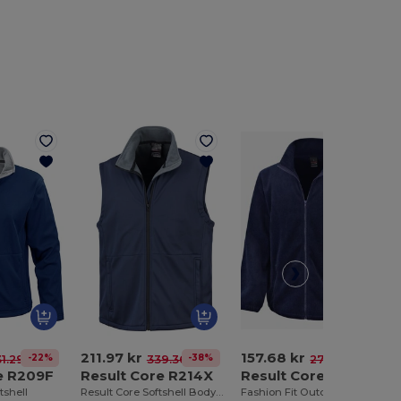
211.97 kr
157.68 kr
-22%
-38%
-43%
1.29 kr
339.36 kr
274.66 kr
e R209F
Result Core R214X
Result Core R220M
tshell
Result Core Softshell Bodywarmer
Fashion Fit Outdoor Fleece