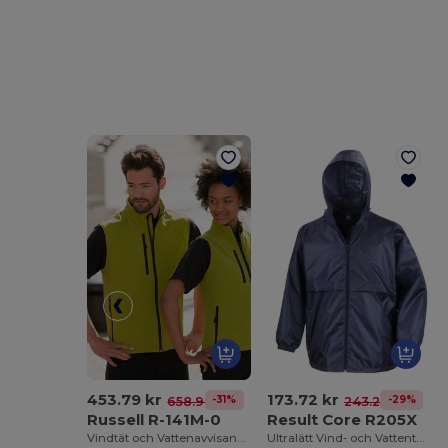
453.79 kr
173.72 kr
-31%
-29%
658.96 kr
243.21 kr
Russell R-141M-0
Result Core R205X
Vindtät och Vattenavvisande Softshellväst
Ultralätt Vind- och Vattentät Jacka med Huva