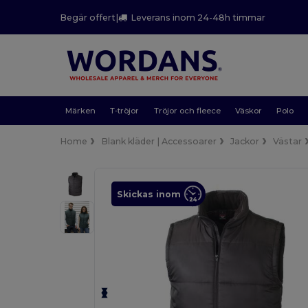
Begär offert
|
Leverans inom 24-48h timmar
Märken
T-tröjor
Tröjor och fleece
Väskor
Polo
Home
Blank kläder | Accessoarer
Jackor
Västar
Skickas inom