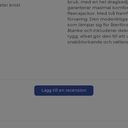
bruk, med en hel dragkedja
ster bröst
garanterar maximal komfor
fleecejackor. Med två fram
förvaring. Den moderiktiga
som lämpar sig för återför
åtanke och inkluderar dek
rygg, vilket gör den till ett
snabbtorkande och vattena
Lägg till en recension