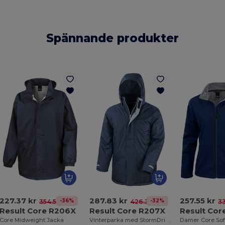
Spännande produkter
227.37 kr
287.83 kr
257.55 kr
-36%
-32%
354.56 kr
426.38 kr
33
Result Core R206X
Result Core R207X
Result Cor
Core Midweight Jacka
Vinterparka med StormDri och Fleecefoder
Damer Core Sof