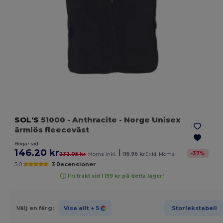
SOL'S
51000
- Anthracite
- Norge Unisex
ärmlös fleeceväst
Börjar vid
146.20 kr
|
-
37
%
232.05 kr
Moms inkl.
116.96 kr
Exkl. Moms
5.0
3 Recensioner
Fri frakt vid 1 199 kr på detta lager!
Välj en färg:
Visa allt
+ 5
Storlekstabell