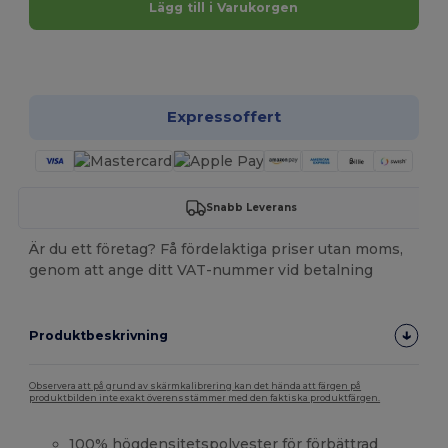
Lägg till i Varukorgen
Anpassa det!
Expressoffert
Snabb Leverans
Är du ett företag? Få fördelaktiga priser utan moms,
genom att ange ditt VAT-nummer vid betalning
Produktbeskrivning
Observera att på grund av skärmkalibrering kan det hända att färgen på
produktbilden inte exakt överensstämmer med den faktiska produktfärgen.
100% högdensitetspolyester för förbättrad