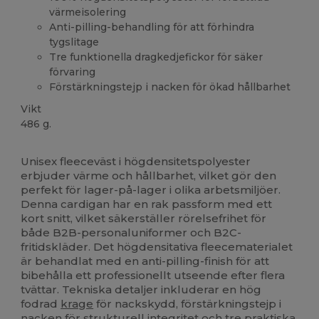
värmeisolering
Anti-pilling-behandling för att förhindra
tygslitage
Tre funktionella dragkedjefickor för säker
förvaring
Förstärkningstejp i nacken för ökad hållbarhet
Vikt
486 g.
Högt lager
Unisex fleeceväst i högdensitetspolyester
erbjuder värme och hållbarhet, vilket gör den
perfekt för lager-på-lager i olika arbetsmiljöer.
Denna cardigan har en rak passform med ett
kort snitt, vilket säkerställer rörelsefrihet för
både B2B-personaluniformer och B2C-
fritidskläder. Det högdensitativa fleecematerialet
är behandlat med en anti-pilling-finish för att
bibehålla ett professionellt utseende efter flera
tvättar. Tekniska detaljer inkluderar en hög
fodrad
krage
för nackskydd, förstärkningstejp i
nacken för strukturell integritet och tre praktiska