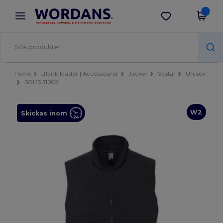
×
Wordans-app
Hämta app
Bättre priser i appen!
Home
Blank kläder | Accessoarer
Jackor
Västar
Unisex
SOL'S 51000
W2
Skickas inom