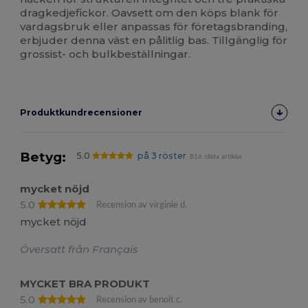
dragkedjefickor. Oavsett om den köps blank för
vardagsbruk eller anpassas för företagsbranding,
erbjuder denna väst en pålitlig bas. Tillgänglig för
grossist- och bulkbeställningar.
Produktkundrecensioner
Betyg:
5.0
på 3 röster
816 sålda artiklar
mycket nöjd
5.0
Recension av virginie d.
mycket nöjd
Översatt från Français
MYCKET BRA PRODUKT
5.0
Recension av benoit c.