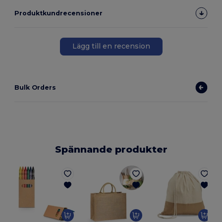
Produktkundrecensioner
Lägg till en recension
Bulk Orders
Spännande produkter
E