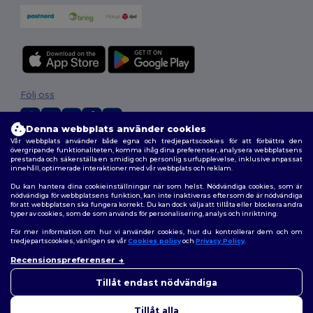
Följ oss
Denna webbplats använder cookies
Vår webbplats använder både egna och tredjepartscookies för att förbättra den
2026. Alla rättigheter förbehållna
övergripande funktionaliteten, komma ihåg dina preferenser, analysera webbplatsens
prestanda och säkerställa en smidig och personlig surfupplevelse, inklusive anpassat
Allmänna Villkor
|
Anpassad policy
|
Integritetspolicy
|
Policy för cookies
innehåll, optimerade interaktioner med vår webbplats och reklam.
|
Karta över webbplatsen
Du kan hantera dina cookieinställningar när som helst. Nödvändiga cookies, som är
nödvändiga för webbplatsens funktion, kan inte inaktiveras eftersom de är nödvändiga
för att webbplatsen ska fungera korrekt. Du kan dock välja att tillåta eller blockera andra
typer av cookies, som de som används för personalisering, analys och inriktning.
För mer information om hur vi använder cookies, hur du kontrollerar dem och om
tredjepartscookies, vänligen se vår
Cookies policy
och
Privacy Policy
.
Recensionspreferenser
👋
Hej
Om du har några frågor eller
Tillåt endast nödvändiga
funderingar kan du kontakta
oss när som helst. Vår chatbot
Tillåt alla
finns här för som hjälp.