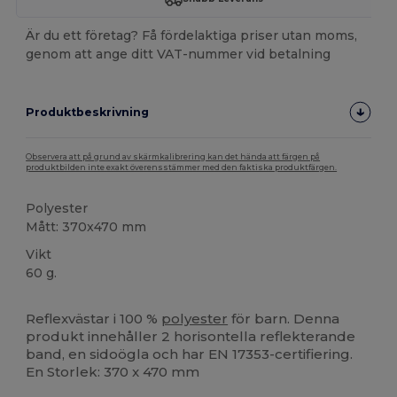
Är du ett företag? Få fördelaktiga priser utan moms,
genom att ange ditt VAT-nummer vid betalning
Produktbeskrivning
Observera att på grund av skärmkalibrering kan det hända att färgen på
produktbilden inte exakt överensstämmer med den faktiska produktfärgen.
Polyester
Mått: 370x470 mm
Vikt
60 g.
Högt lager
Anpassningsbar
Reflexvästar i 100 %
polyester
för barn. Denna
produkt innehåller 2 horisontella reflekterande
band, en sidoögla och har EN 17353-certifiering.
En Storlek: 370 x 470 mm