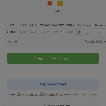
Gul
1-7
8-23
24-71
72-143
144-287
288 +
Mer
Lager
Kvantite
+
51.85
48.24
44.73
41.12
37.51
35.81
kr
kr
kr
kr
kr
kr
2461
Val:
0
Totalt:
0.00 k
Lägg till i Varukorgen
Anpassa det!
Expressoffert
Snabb Leverans