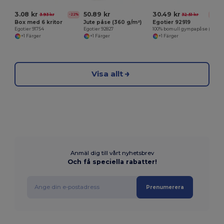
3.08 kr
50.89 kr
30.49 kr
3.93 kr
32.51 kr
-22%
-6%
Box med 6 kritor
Jute påse (360 g/m²)
Egotier 92919
Egotier 91754
Egotier 92827
100% bomull gympapåse (160 g/m²)
+1 Färger
+1 Färger
+1 Färger
Visa allt
Anmäl dig till vårt nyhetsbrev
Och få speciella rabatter!
Prenumerera