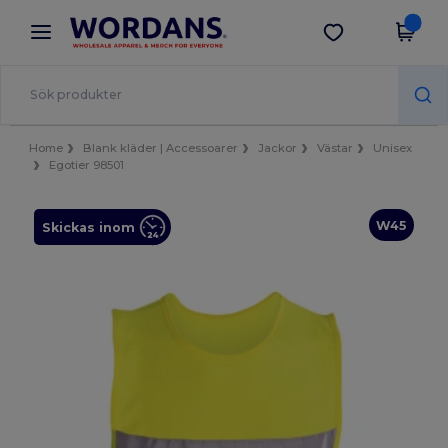
×
Wordans-app
Hämta app
Bättre priser i appen!
Home
Blank kläder | Accessoarer
Jackor
Västar
Unisex
Egotier 98501
W45
Skickas inom