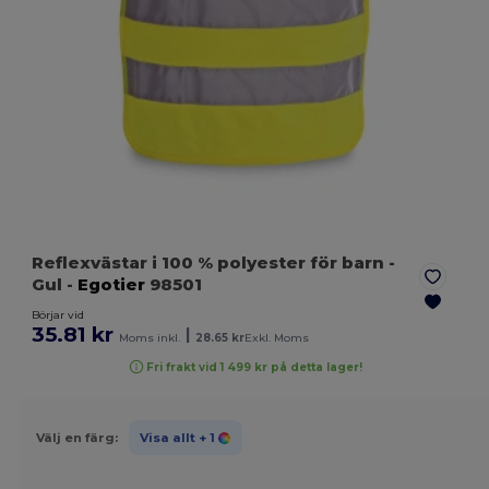
Reflexvästar i 100 % polyester för barn
-
Gul
-
Egotier
98501
Börjar vid
35.81 kr
|
Moms inkl.
28.65 kr
Exkl. Moms
Fri frakt vid 1 499 kr på detta lager!
Välj en färg:
Visa allt
+ 1