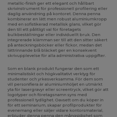
metallic-finish ger ett elegant och hållbart
skrivinstrument för professionell profilering eller
daglig användning på kontoret. Denna penna
kombinerar en lätt men robust aluminiumkropp
med en sofistikerad metallisk glans, vilket gör
den till ett pålitligt val för företagets
bulkbeställningar eller individuellt bruk. Den
integrerade klämman ser till att den sitter säkert
på anteckningsböcker eller fickor, medan det
lättrinnande blå bläcket ger en konsekvent
skrivupplevelse för alla administrativa uppgifter.
Som en blank produkt fungerar den som ett
minimalistiskt och högkvalitativt verktyg för
studenter och yrkesverksamma. För dem som
vill personifiera är aluminiumhöljet en utmärkt
yta för lasergravyr eller screentryck, vilket gör att
logotyper och företagsnamn syns med
professionell tydlighet. Oavsett om du köper in
för ett seminarium, skapar profilprodukter för
evenemang eller säljer vidare kontorsmaterial,
erbjuder denna penna den mångsidighet som