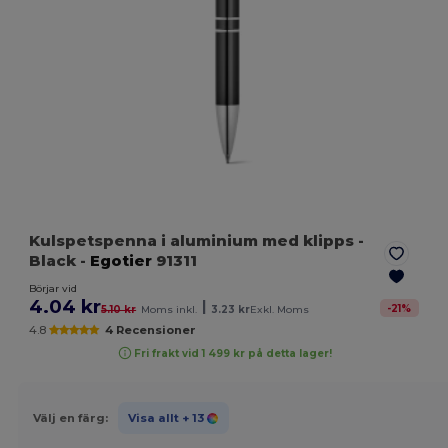
Kulspetspenna i aluminium med klipps
-
Black
-
Egotier
91311
Börjar vid
4.04 kr
|
-
21
%
5.10 kr
Moms inkl.
3.23 kr
Exkl. Moms
4.8
4 Recensioner
Fri frakt vid 1 499 kr på detta lager!
Välj en färg:
Visa allt
+ 13