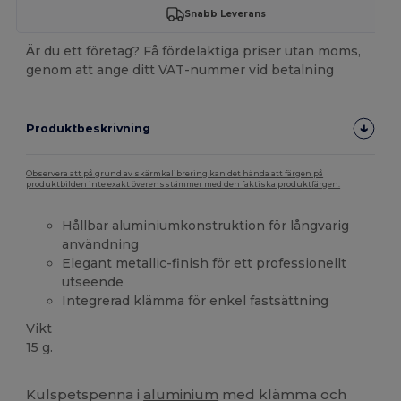
Snabb Leverans
Är du ett företag? Få fördelaktiga priser utan moms,
genom att ange ditt VAT-nummer vid betalning
Produktbeskrivning
Observera att på grund av skärmkalibrering kan det hända att färgen på
produktbilden inte exakt överensstämmer med den faktiska produktfärgen.
Hållbar aluminiumkonstruktion för långvarig
användning
Elegant metallic-finish för ett professionellt
utseende
Integrerad klämma för enkel fastsättning
Vikt
15 g.
Högt lager
Kulspetspenna i
aluminium
med klämma och