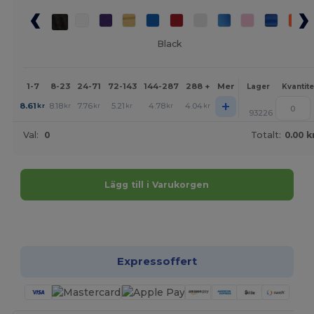
Black
1-7
8-23
24-71
72-143
144-287
288 +
Mer
Lager
Kvantite
+
8.61
8.18
7.76
5.21
4.78
4.04
kr
kr
kr
kr
kr
kr
93226
Val:
0
Totalt:
0.00 k
Lägg till i Varukorgen
Anpassa det!
Expressoffert