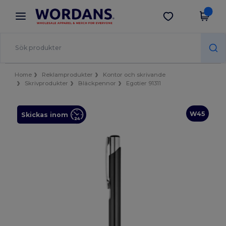
×
Wordans-app
Hämta app
Bättre priser i appen!
Home
Reklamprodukter
Kontor och skrivande
Skrivprodukter
Bläckpennor
Egotier 91311
W45
Skickas inom