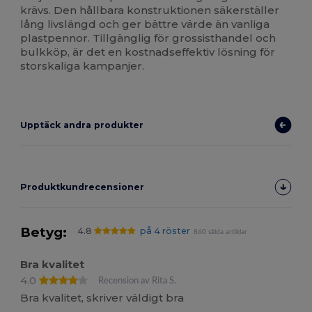
krävs. Den hållbara konstruktionen säkerställer
lång livslängd och ger bättre värde än vanliga
plastpennor. Tillgänglig för grossisthandel och
bulkköp, är det en kostnadseffektiv lösning för
storskaliga kampanjer.
Upptäck andra produkter
Produktkundrecensioner
Betyg:
4.8
på 4 röster
860 sålda artiklar
Bra kvalitet
4.0
Recension av Rita S.
Bra kvalitet, skriver väldigt bra