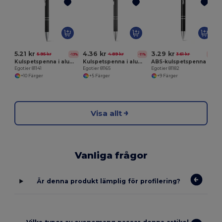
E
5.21 kr
4.36 kr
3.29 kr
5.95 kr
4.89 kr
3.61 kr
-13%
-11%
-9%
Kulspetspenna i aluminium och gummifinish
Kulspetspenna i aluminium med klipps
ABS-kulspetspenna med metallklämma
Egotier 81141
Egotier 81165
Egotier 81182
+10 Färger
+5 Färger
+9 Färger
Visa allt
Vanliga frågor
Är denna produkt lämplig för profilering?