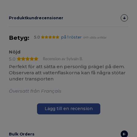
Produktkundrecensioner
Betyg:
5.0
på 1 röster
649 sålda artiklar
Nöjd
5.0
Recension av Sylvain B.
Perfekt för att sätta en personlig prägel på dem.
Observera att vattenflaskorna kan få några stötar
under transporten
Översatt från Français
Lägg till en recension
Bulk Orders