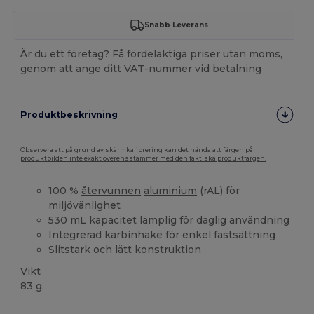
Snabb Leverans
Är du ett företag? Få fördelaktiga priser utan moms,
genom att ange ditt VAT-nummer vid betalning
Produktbeskrivning
Observera att på grund av skärmkalibrering kan det hända att färgen på
produktbilden inte exakt överensstämmer med den faktiska produktfärgen.
100 %
återvunnen
aluminium
(rAL) för
miljövänlighet
530 mL kapacitet lämplig för daglig användning
Integrerad karbinhake för enkel fastsättning
Slitstark och lätt konstruktion
Vikt
83 g.
Högt lager