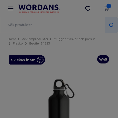
×
Wordans-app
Hämta app
Bättre priser i appen!
Home
Reklamprodukter
Muggar, flaskor och porslin
Flaskor
Egotier 54623
W45
Skickas inom