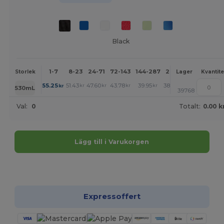
Black
1-7
8-23
24-71
72-143
144-287
288 +
Mer
Storlek
Lager
Kvantite
+
55.25
51.43
47.60
43.78
39.95
38.04
kr
kr
kr
kr
kr
kr
530mL
39768
Val:
0
Totalt:
0.00 k
Lägg till i Varukorgen
Anpassa det!
Expressoffert