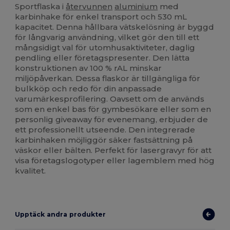
Sportflaska i
återvunnen
aluminium
med
karbinhake för enkel transport och 530 mL
kapacitet. Denna hållbara vätskelösning är byggd
för långvarig användning, vilket gör den till ett
mångsidigt val för utomhusaktiviteter, daglig
pendling eller företagspresenter. Den lätta
konstruktionen av 100 % rAL minskar
miljöpåverkan. Dessa flaskor är tillgängliga för
bulkköp och redo för din anpassade
varumärkesprofilering. Oavsett om de används
som en enkel bas för gymbesökare eller som en
personlig giveaway för evenemang, erbjuder de
ett professionellt utseende. Den integrerade
karbinhaken möjliggör säker fastsättning på
väskor eller bälten. Perfekt för lasergravyr för att
visa företagslogotyper eller lagemblem med hög
kvalitet.
Upptäck andra produkter