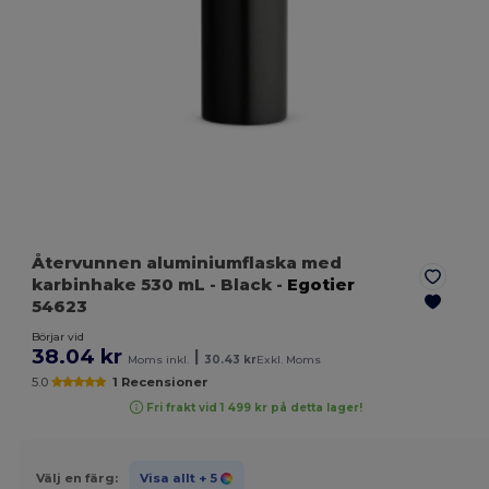
Återvunnen aluminiumflaska med
karbinhake 530 mL
- Black
-
Egotier
54623
Börjar vid
38.04 kr
|
Moms inkl.
30.43 kr
Exkl. Moms
5.0
1 Recensioner
Fri frakt vid 1 499 kr på detta lager!
Välj en färg:
Visa allt
+ 5