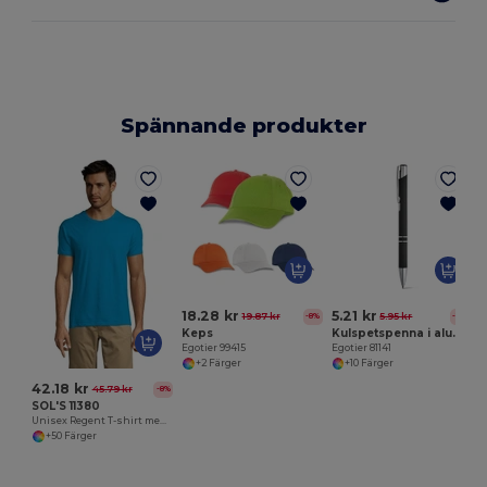
Spännande produkter
E
18.28 kr
5.21 kr
19.87 kr
5.95 kr
-8%
-13%
Keps
Kulspetspenna i aluminium och gummifinish
Egotier 99415
Egotier 81141
+2 Färger
+10 Färger
42.18 kr
45.79 kr
-8%
SOL'S 11380
Unisex Regent T-shirt med rund hals
+50 Färger