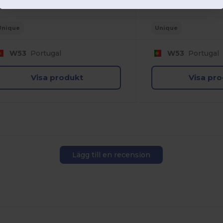
Unique
Unique
W53
Portugal
W53
Portugal
Visa produkt
Visa pr
Lägg till en recension