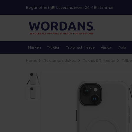
Begär offert
|
Leverans inom 24-48h timmar
Märken
T-tröjor
Tröjor och fleece
Väskor
Polo
Home
Reklamprodukter
Teknik & Tillbehör
Tillbe