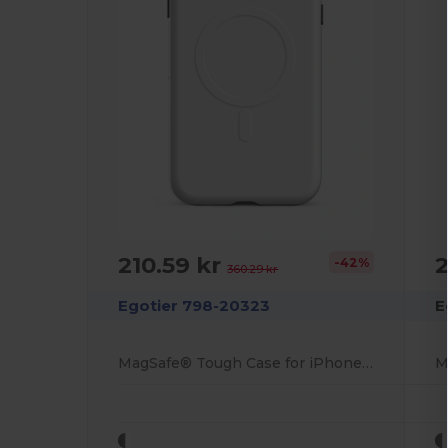
210.59 kr
2
-42%
360.29 kr
Egotier 798-20323
E
MagSafe® Tough Case for iPhone 15 Plus