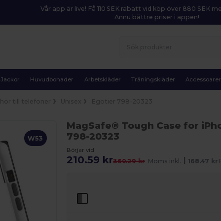
Vår app är live! Få 110 SEK rabatt vid köp över 880 SEK 
Ännu bättre priser i appen!
Jackor
Huvudbonader
Arbetskläder
Träningskläder
Accessoare
hör till telefoner
Unisex
Egotier 798-20323
MagSafe® Tough Case for iPho
798-20323
W53
Börjar vid
210.59 kr
|
360.29 kr
Moms inkl.
168.47 kr