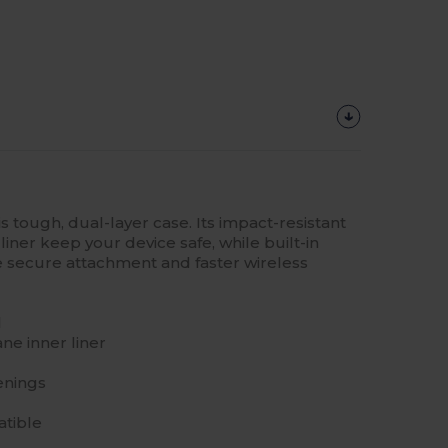
s tough, dual-layer case. Its impact-resistant
iner keep your device safe, while built-in
secure attachment and faster wireless
l
ne inner liner
enings
atible