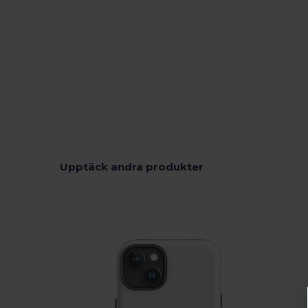
Upptäck andra produkter
Anpassa
A
Det!