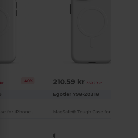
210.59 kr
-40%
-42%
 kr
360.29 kr
9
Egotier 798-20318
MagSafe® Tough Case for iPhone 15
MagSafe® Tough Case for iPhone 15