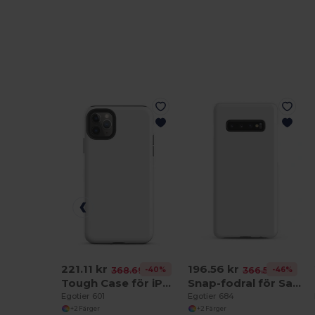
221.11 kr
196.56 kr
-40%
-46%
368.69 kr
366.56 kr
Tough Case för iPhone®
Snap-fodral för Samsung®
Egotier 601
Egotier 684
+2 Färger
+2 Färger