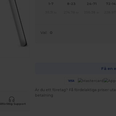
1-7
8-23
24-71
72-1
311.31
274.76
256.38
228.97
kr
kr
kr
Val:
0
An
Få en 
Är du ett företag? Få fördelaktiga priser 
betalning
illförlitlig Support