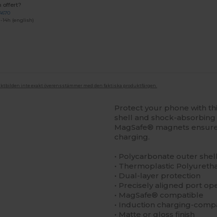
 offert?
4670
-14h (english)
duktbilden inte exakt överensstämmer med den faktiska produktfärgen.
Protect your phone with thi
shell and shock-absorbing l
MagSafe® magnets ensure 
charging.
• Polycarbonate outer shel
• Thermoplastic Polyuretha
• Dual-layer protection
• Precisely aligned port op
• MagSafe® compatible
• Induction charging-comp
• Matte or gloss finish