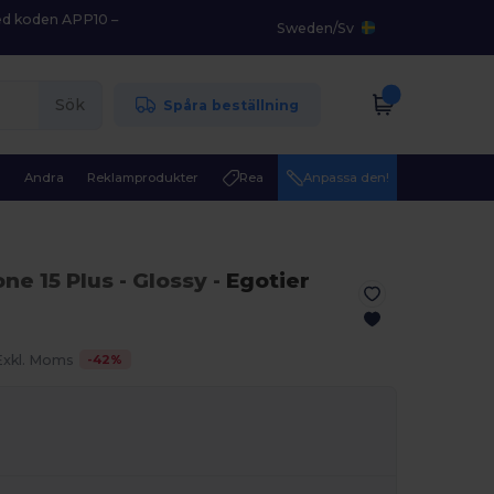
med koden APP10 –
Sweden
/
Sv
Sök
Spåra beställning
r
Andra
Reklamprodukter
Rea
Anpassa den!
ne 15 Plus
- Glossy
-
Egotier
-
42
%
Exkl. Moms