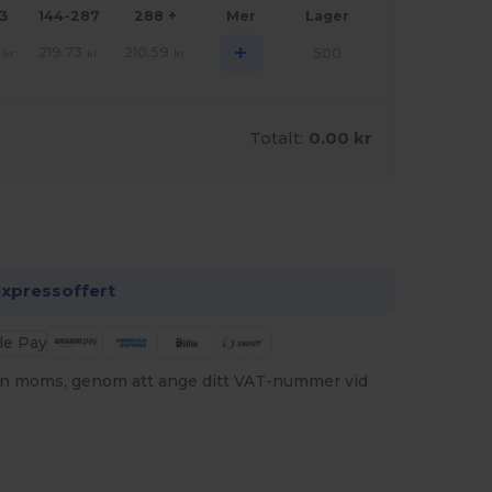
43
144-287
288 +
Mer
Lager
+
219.73
210.59
500
kr
kr
kr
Totalt:
0.00 kr
passa det!
expressoffert
utan moms, genom att ange ditt VAT-nummer vid