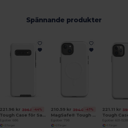
Spännande produkter
221.96 kr
210.59 kr
221.11 kr
-44%
-47%
396.53 kr
394.08 kr
39
Tough Case för Samsung®
MagSafe® Tough Case för iPhone®
Egotier 686
Egotier 798
Egotier 601-1538
+2 Färger
+2 Färger
+1 Färger