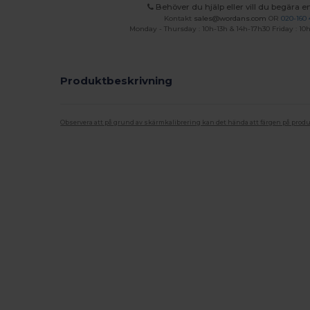
Behöver du hjälp eller vill du begära en
Kontakt
sales@wordans.com
OR
020-160 
Monday - Thursday : 10h-13h & 14h-17h30 Friday : 10h
Produktbeskrivning
Observera att på grund av skärmkalibrering kan det hända att färgen på pro
Anpassningsbar
Högt lager