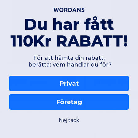
Du har fått
110Kr RABATT!
För att hämta din rabatt,
berätta: vem handlar du för?
10.59 kr
210.59 kr
-47%
Privat
394.08 kr
351.79
gotier 798-20322
Egotier 798-2031
Företag
MagSafe® Tough Case for iPhone 15 Plus
Nej tack