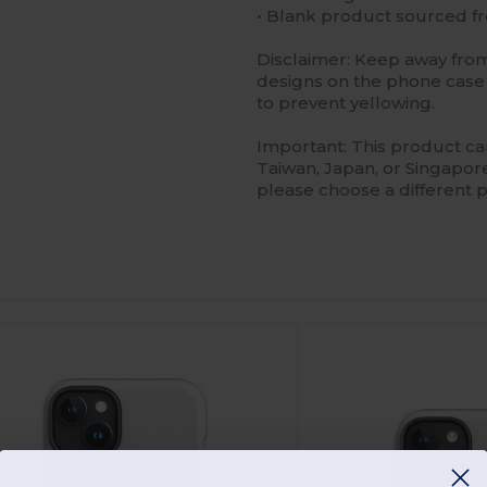
• Blank product sourced f
Disclaimer: Keep away from 
designs on the phone case 
to prevent yellowing.
Important: This product ca
Taiwan, Japan, or Singapore.
please choose a different 
npassa
Anpassa
Det!
Det!