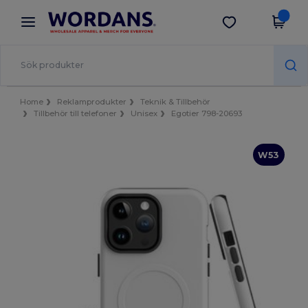
×
Wordans-app
Hämta app
Bättre priser i appen!
Home
Reklamprodukter
Teknik & Tillbehör
Tillbehör till telefoner
Unisex
Egotier 798-20693
W53