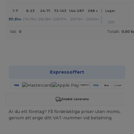
1-7
8-23
24-71
72-143
144-287
288 +
Mer
Lager
+
311.31
274.76
256.38
228.97
219.73
210.59
kr
kr
kr
kr
kr
kr
500
Val:
0
Totalt:
0.00 k
Anpassa det!
Expressoffert
Snabb Leverans
Är du ett företag? Få fördelaktiga priser utan moms,
genom att ange ditt VAT-nummer vid betalning