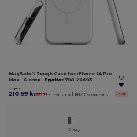
MagSafe® Tough Case for iPhone 14 Pro
Max
- Glossy
-
Egotier
798-20693
Börjar vid
210.59 kr
|
-
38
%
337.77 kr
Moms inkl.
168.47 kr
Exkl. Moms
Glossy