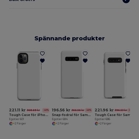
Spännande produkter
E
221.11 kr
196.56 kr
221.96 kr
368.69 kr
366.56 kr
396.53 kr
-40%
-46%
-44%
Tough Case för iPhone®
Snap-fodral för Samsung®
Tough Case för Samsung®
Egotier 601
Egotier 684
Egotier 686
+2 Färger
+2 Färger
+2 Färger