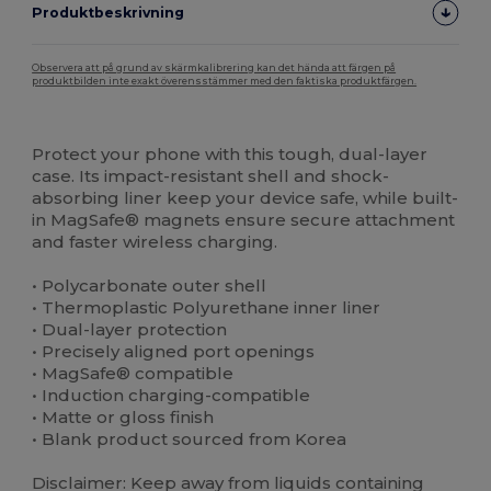
Produktbeskrivning
Observera att på grund av skärmkalibrering kan det hända att färgen på
produktbilden inte exakt överensstämmer med den faktiska produktfärgen.
Anpassningsbar
Högt lager
Protect your phone with this tough, dual-layer
case. Its impact-resistant shell and shock-
absorbing liner keep your device safe, while built-
in MagSafe® magnets ensure secure attachment
and faster wireless charging.
• Polycarbonate outer shell
• Thermoplastic Polyurethane inner liner
• Dual-layer protection
• Precisely aligned port openings
• MagSafe® compatible
• Induction charging-compatible
• Matte or gloss finish
• Blank product sourced from Korea
Disclaimer: Keep away from liquids containing