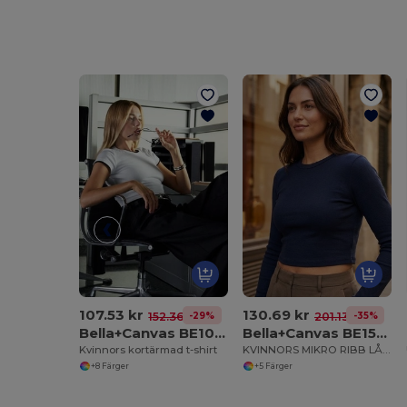
107.53 kr
130.69 kr
-29%
-35%
152.36 kr
201.13 kr
Bella+Canvas BE1010
Bella+Canvas BE1501
Kvinnors kortärmad t-shirt
KVINNORS MIKRO RIBB LÅNGÄ
+8 Färger
+5 Färger