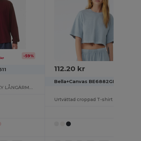
-59%
 kr
112.20 kr
511
Bella+Canvas BE6882GD
UNISEX HEAVY BOXY LÅNGÄRMAD TEE
Urtvättad croppad T-shirt