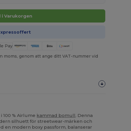
ll i Varukorgen
expressoffert
utan moms, genom att ange ditt VAT-nummer vid
m i 100 % Airlume
kammad bomull
. Denna
ern silhuett för streetwear-märken och
d en modern boxy passform, balanserar