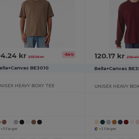
4.24 kr
120.17 kr
-54%
203.26 kr
290.49
ella+Canvas BE3010
Bella+Canvas BE3
NISEX HEAVY BOXY TEE
+3 Färger
+2 Färger