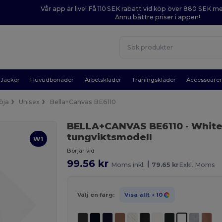
Vår app är live! Få 110 SEK rabatt vid köp över 880 SEK 
Ännu bättre priser i appen!
Jackor
Huvudbonader
Arbetskläder
Träningskläder
Accessoare
öja
Unisex
Bella+Canvas BE6110
BELLA+CANVAS BE6110
- Whit
tungviktsmodell
W1
Börjar vid
99.56 kr
|
Moms inkl.
79.65 kr
Exkl. Moms
Välj en färg:
Visa allt
+ 10