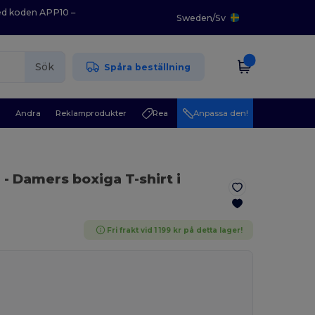
med koden APP10 –
Sweden
/
Sv
Sök
Spåra beställning
r
Andra
Reklamprodukter
Rea
Anpassa den!
e
- Damers boxiga T-shirt i
Fri frakt vid 1 199 kr på detta lager!