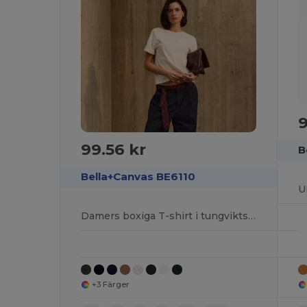
9
99.56 kr
B
Bella+Canvas BE6110
U
Damers boxiga T-shirt i tungviktsmodell
+3 Färger