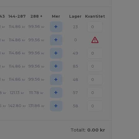
143
144-287
288 +
Mer
Lager
Kvantitet
+
1
114.86
99.56
23
kr
kr
kr
+
1
114.86
99.56
0
kr
kr
kr
+
1
114.86
99.56
49
kr
kr
kr
+
1
114.86
99.56
85
kr
kr
kr
+
1
114.86
99.56
48
kr
kr
kr
+
8
121.13
111.78
57
kr
kr
kr
+
5
142.80
131.86
58
kr
kr
kr
Totalt:
0.00 kr