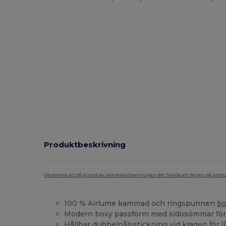
Produktbeskrivning
Observera att på grund av skärmkalibrering kan det hända att färgen på pro
100 % Airlume kammad och ringspunnen
bo
Modern boxy passform med sidosömmar för e
Hållbar dubbelnålsstickning vid kragen för 