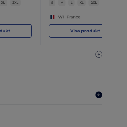
XL
2XL
S
M
L
XL
2XL
W1
France
odukt
Visa produkt