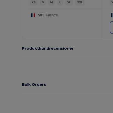
XS
S
M
L
XL
2XL
W1
France
Produktkundrecensioner
Bulk Orders