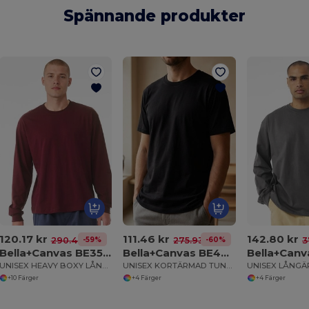
Spännande produkter
120.17 kr
111.46 kr
142.80 kr
-59%
-60%
290.49 kr
275.93 kr
3
Bella+Canvas BE3511
Bella+Canvas BE4610
UNISEX HEAVY BOXY LÅNGÄRMAD TEE
UNISEX KORTÄRMAD TUNG TEE
+10 Färger
+4 Färger
+4 Färger