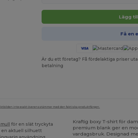
Lägg ti
Få en 
Är du ett företag? Få fördelaktiga priser 
betalning
duktbilden inte exakt överensstämmer med den faktiska produktfärgen.
Kraftig boxy T-shirt för da
mull
för en slät tryckyta
premium blank ger en mod
n aktuell silhuett
vardagsbruk. Designad me
långvarig användning