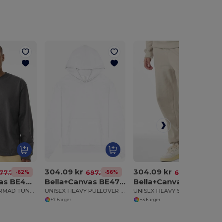
304.09 kr
304.09 kr
-62%
-56%
-56%
77.72 kr
697.32 kr
697.32 kr
Bella+Canvas BE4651
Bella+Canvas BE4719
Bella+Canvas BE4737
UNISEX LÅNGÄRMAD TUNG TEE
UNISEX HEAVY PULLOVER HOODIE
UNISEX HEAVY SWEATPANT
+7 Färger
+3 Färger