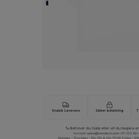
Begär en anpassad offert för dina
Snabb Leverans
Säker betalning
T
Behöver du hjälp eller vill du begära en
Kontakt
sales@wordans.com
OR
020-160 
Monday - Thursday : 10h-13h & 14h-17h30 Friday : 10h