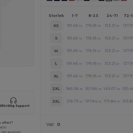
Storlek
1-7
8-23
24-71
72-
191.46
176.16
153.21
137.9
XS
kr
kr
kr
191.46
176.16
153.21
137.9
S
kr
kr
kr
191.46
176.16
153.21
137.9
M
kr
kr
kr
191.46
176.16
153.21
137.9
L
kr
kr
kr
191.46
176.16
153.21
137.9
XL
 produkter
kr
kr
kr
186.36
167.66
149.07
130.4
2XL
kr
kr
kr
219.73
197.84
175.84
153.8
3XL
kr
kr
kr
illförlitlig Support
 offert?
Val:
0
4670
-14h (english)