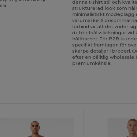
denna t-shirt stil och kvalit
sla
strukturerad look som hål
minimalistiskt modeplagg 
varumärke. Sidosömmarna b
förhindrar att det vrider si
dubbelnålsstickningar vid 
hållbarhet. För B2B-kunde
specifikt framtagen för öv
skarpa detaljer i
broderi
. O
efter en pålitlig wholesale
premiumkänsla.