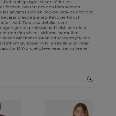
et. Det kraftiga tyget säkerställer en
ler formen, oavsett om den bärs som ett
eller används som en högkvalitativ
duk
för ditt
evarar plaggets integritet över tid och
g efter tvätt. Tekniska detaljer som
kragen ger en professionell finish och ökad
r är den täta väven i Airlume-bomullen
erlägsen bläckabsorption vid
screentryck
och
avsett om du köper in till en butik eller letar
 basic för DIY-projekt, levererar denna tee en