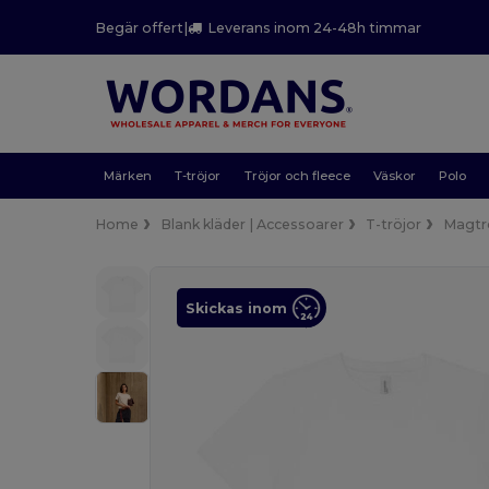
Begär offert
|
Leverans inom 24-48h timmar
Märken
T-tröjor
Tröjor och fleece
Väskor
Polo
Home
Blank kläder | Accessoarer
T-tröjor
Magtr
Skickas inom