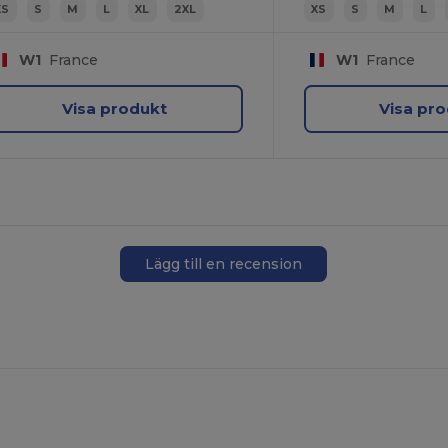
XS
S
M
L
XL
2XL
XS
S
M
L
W1
France
W1
France
Visa produkt
Visa pr
Lägg till en recension