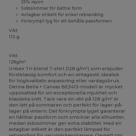
25% rayon
Sidosömmar för bättre form
Avtagbar etikett för enkel rebranding
Förkrympt tyg för att behålla passformen
Vikt
113 g.
Anpassningsbar
Vikt
128g/m²
Unisex Tri-blend T-shirt (128 g/m²) som erbjuder
förstklassig komfort och en vintagestil, idealisk
för högkvalitativ anpassning eller vardagsbruk.
Denna Bella + Canvas BE3413-modell är mycket
uppskattad för sin exceptionella mjukhet och
klassiska snitt. Tack vare sin vikt på 128 g/m² är
den lätt på sommaren och perfekt för lager-på-
lager på vintern. Det förkrympta tyget garanterar
en hållbar passform som smickrar alla silhuetter,
medan sidosömmar ger extra stabilitet. Med en
avtagbar etikett är den perfekt lämpad för
rebranding för varumärkesskapare. Oavsett om