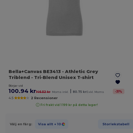
Bella+Canvas BE3413
- Athletic Grey
Triblend
- Tri-Blend Unisex T-shirt
Börjar vid
100.94 kr
|
-
31
%
146.52 kr
Moms inkl.
80.75 kr
Exkl. Moms
4.5
2 Recensioner
Fri frakt vid 1 199 kr på detta lager!
Välj en färg:
Visa allt
+ 10
Storlekstabell