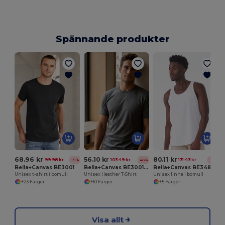
Spännande produkter
U
68.96 kr
56.10 kr
80.11 kr
99.98 kr
103.49 kr
131.43 kr
-31%
-46%
-39%
Bella+Canvas BE3001
Bella+Canvas BE3001CVC
Bella+Canvas BE3480
Unisex t-shirt i bomull
Unisex Heather T-Shirt
Unisex linne i bomull
+23 Färger
+10 Färger
+5 Färger
Visa allt