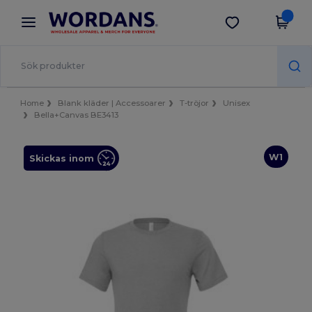
×
Wordans-app
Hämta app
Bättre priser i appen!
Home
Blank kläder | Accessoarer
T-tröjor
Unisex
Bella+Canvas BE3413
W1
Skickas inom