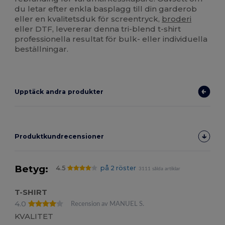
du letar efter enkla basplagg till din garderob
eller en kvalitetsduk för screentryck,
broderi
eller DTF, levererar denna tri-blend t-shirt
professionella resultat för bulk- eller individuella
beställningar.
Upptäck andra produkter
Produktkundrecensioner
Betyg:
4.5
på 2 röster
3111 sålda artiklar
T-SHIRT
4.0
Recension av MANUEL S.
KVALITET