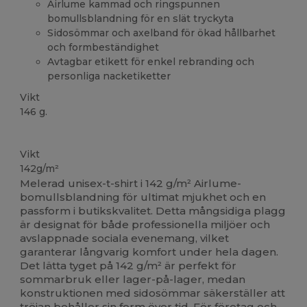
Airlume kammad och ringspunnen
bomullsblandning för en slät tryckyta
Sidosömmar och axelband för ökad hållbarhet
och formbeständighet
Avtagbar etikett för enkel rebranding och
personliga nacketiketter
Vikt
146 g.
Anpassningsbar
Vikt
142g/m²
Melerad unisex-t-shirt i 142 g/m² Airlume-
bomullsblandning för ultimat mjukhet och en
passform i butikskvalitet. Detta mångsidiga plagg
är designat för både professionella miljöer och
avslappnade sociala evenemang, vilket
garanterar långvarig komfort under hela dagen.
Det lätta tyget på 142 g/m² är perfekt för
sommarbruk eller lager-på-lager, medan
konstruktionen med sidosömmar säkerställer att
tröjan behåller sin form över tid. För företag och