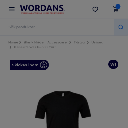
×
Wordans-app
Hämta app
Bättre priser i appen!
Home
Blank kläder | Accessoarer
T-tröjor
Unisex
Bella+Canvas BE3001CVC
W1
Skickas inom