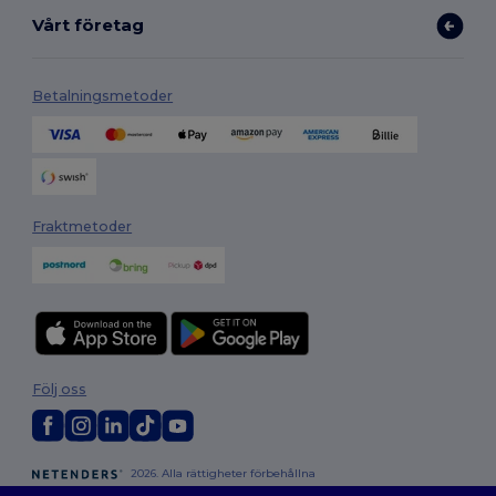
Vårt företag
Betalningsmetoder
Fraktmetoder
Följ oss
2026. Alla rättigheter förbehållna
Allmänna Villkor
|
Anpassad policy
|
Integritetspolicy
|
Policy för cookies