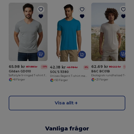
65.98 kr
62.69 kr
42.18 kr
87.98 kr
80.22 kr
-25%
-22%
45.79 kr
-8%
Gildan GD010
B&C BC01B
SOL'S 11380
Softstyle V-ringad T-shirt för män
Ekologisk rundhalsad T-shirt herr 150
Unisex Regent T-shirt med rund hals
+8 Färger
+21 Färger
+50 Färger
Visa allt
Vanliga frågor