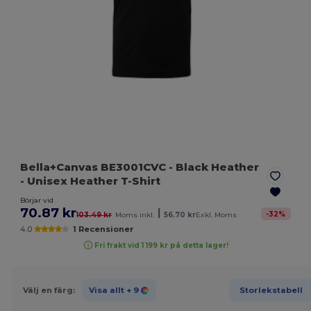
Bella+Canvas BE3001CVC
- Black Heather
- Unisex Heather T-Shirt
Börjar vid
70.87 kr
|
-
32
%
103.49 kr
Moms inkl.
56.70 kr
Exkl. Moms
4.0
1 Recensioner
Fri frakt vid 1 199 kr på detta lager!
Välj en färg:
Visa allt
+ 9
Storlekstabell