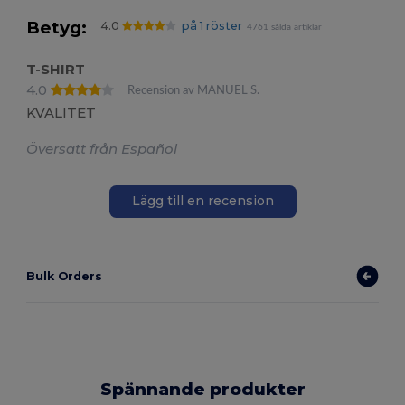
Betyg:
4.0
på 1 röster
4761 sålda artiklar
T-SHIRT
4.0
Recension av MANUEL S.
KVALITET
Översatt från Español
Lägg till en recension
Bulk Orders
Spännande produkter