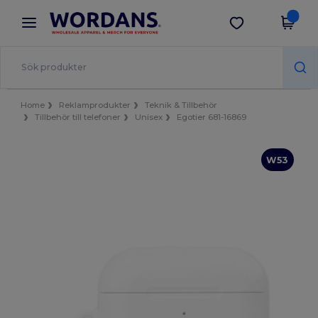
×
Wordans-app
Hämta app
Bättre priser i appen!
Home
Reklamprodukter
Teknik & Tillbehör
Tillbehör till telefoner
Unisex
Egotier 681-16869
W53