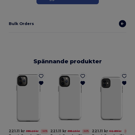
Bulk Orders
Spännande produkter
E
221.11 kr
221.11 kr
221.11 kr
395.25 kr
395.25 kr
412.89 kr
-44%
-44%
-46%