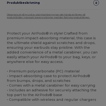
Produktbeskrivning
Observera att på grund av skärmkalibrering kan det hända att färgen på
produktbilden inte exakt överensstämmer med den faktiska produktfärgen.
Anpassningsbar
Högt lager
Protect your AirPods® in style! Crafted from
premium impact-absorbing material, this case is
the ultimate shield against scratches and drops,
ensuring your earbuds stay pristine. With the
added convenience of a metal carabiner, you can
easily attach your AirPods® to your bag, keys, or
anywhere else for easy access.
• Premium polycarbonate (PC) material
• Impact-absorbing case to protect AirPods®
from bumps, drops, and scratches
• Comes with a metal carabiner for easy carrying
• Includes an adhesive for securely attaching the
top part to the AirPods® base
• Compatible with wireless and regular chargers