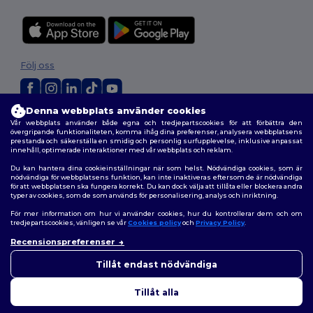
Följ oss
Denna webbplats använder cookies
2026. Alla rättigheter förbehållna
Vår webbplats använder både egna och tredjepartscookies för att förbättra den
övergripande funktionaliteten, komma ihåg dina preferenser, analysera webbplatsens
Allmänna Villkor
|
Anpassad policy
|
Integritetspolicy
|
Policy för cookies
prestanda och säkerställa en smidig och personlig surfupplevelse, inklusive anpassat
|
Karta över webbplatsen
innehåll, optimerade interaktioner med vår webbplats och reklam.
Du kan hantera dina cookieinställningar när som helst. Nödvändiga cookies, som är
nödvändiga för webbplatsens funktion, kan inte inaktiveras eftersom de är nödvändiga
för att webbplatsen ska fungera korrekt. Du kan dock välja att tillåta eller blockera andra
typer av cookies, som de som används för personalisering, analys och inriktning.
För mer information om hur vi använder cookies, hur du kontrollerar dem och om
tredjepartscookies, vänligen se vår
Cookies policy
och
Privacy Policy
.
Recensionspreferenser
👋
Hej
Om du har några frågor eller
Tillåt endast nödvändiga
funderingar kan du kontakta
oss när som helst. Vår chatbot
Tillåt alla
finns här för som hjälp.