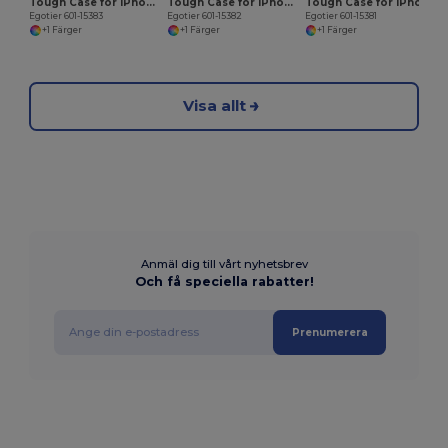
Tough Case for iPhone 11 Pro Max
Tough Case for iPhone 11 Pro
Tough Case for iPhone 11
Egotier 601-15383
Egotier 601-15382
Egotier 601-15381
+1 Färger
+1 Färger
+1 Färger
Visa allt
Anmäl dig till vårt nyhetsbrev
Och få speciella rabatter!
Prenumerera