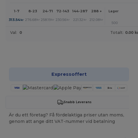
1-7
8-23
24-71
72-143
144-287
288 +
Mer
Lager
+
313.54
276.68
258.19
230.56
221.32
212.08
kr
kr
kr
kr
kr
kr
500
Val:
0
Totalt:
0.00 k
Anpassa det!
Expressoffert
Snabb Leverans
Är du ett företag? Få fördelaktiga priser utan moms,
genom att ange ditt VAT-nummer vid betalning