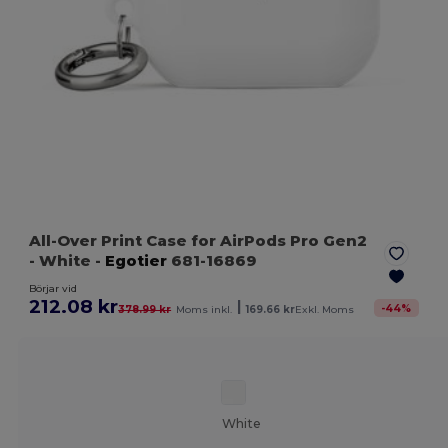
All-Over Print Case for AirPods Pro Gen2
- White
-
Egotier
681-16869
Börjar vid
212.08 kr
|
-
44
%
378.99 kr
Moms inkl.
169.66 kr
Exkl. Moms
White