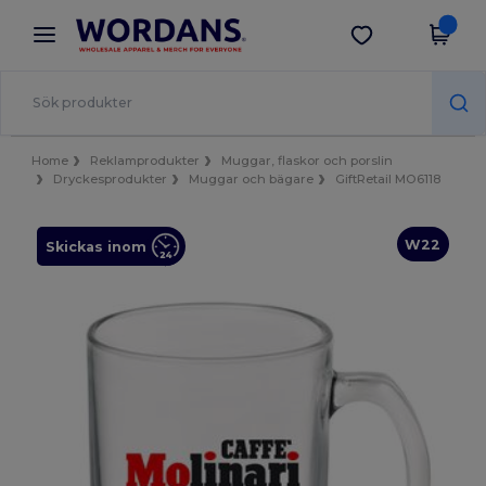
×
Wordans-app
Hämta app
Bättre priser i appen!
Home
Reklamprodukter
Muggar, flaskor och porslin
Dryckesprodukter
Muggar och bägare
GiftRetail MO6118
W22
Skickas inom