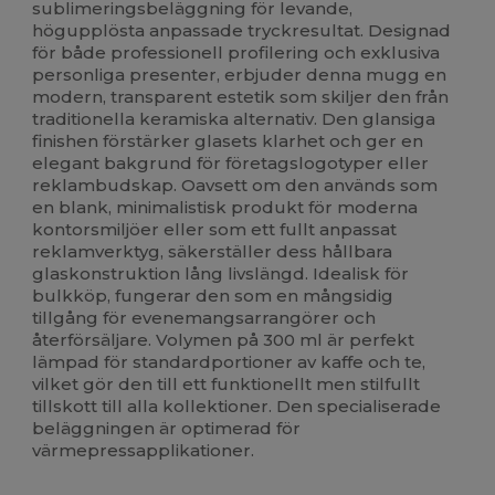
sublimeringsbeläggning för levande,
högupplösta anpassade tryckresultat. Designad
för både professionell profilering och exklusiva
personliga presenter, erbjuder denna mugg en
modern, transparent estetik som skiljer den från
traditionella keramiska alternativ. Den glansiga
finishen förstärker glasets klarhet och ger en
elegant bakgrund för företagslogotyper eller
reklambudskap. Oavsett om den används som
en blank, minimalistisk produkt för moderna
kontorsmiljöer eller som ett fullt anpassat
reklamverktyg, säkerställer dess hållbara
glaskonstruktion lång livslängd. Idealisk för
bulkköp, fungerar den som en mångsidig
tillgång för evenemangsarrangörer och
återförsäljare. Volymen på 300 ml är perfekt
lämpad för standardportioner av kaffe och te,
vilket gör den till ett funktionellt men stilfullt
tillskott till alla kollektioner. Den specialiserade
beläggningen är optimerad för
värmepressapplikationer.