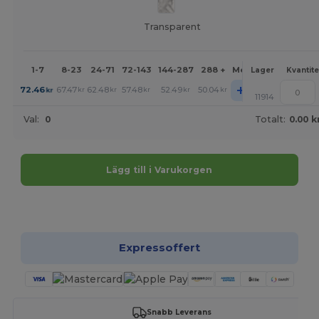
Transparent
1-7
8-23
24-71
72-143
144-287
288 +
Mer
Lager
Kvantite
+
72.46
67.47
62.48
57.48
52.49
50.04
kr
kr
kr
kr
kr
kr
11914
Val:
0
Totalt:
0.00 k
Lägg till i Varukorgen
Anpassa det!
Expressoffert
Snabb Leverans