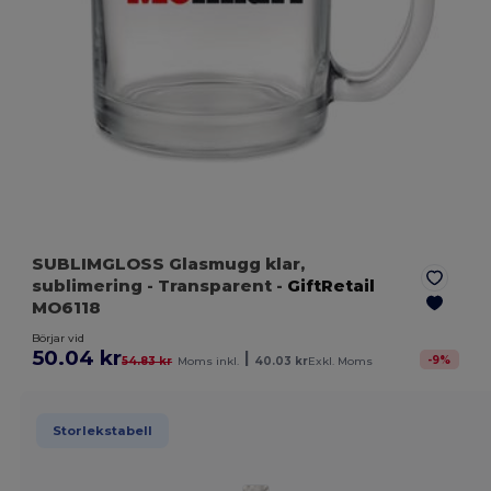
SUBLIMGLOSS Glasmugg klar,
sublimering
- Transparent
-
GiftRetail
MO6118
Börjar vid
50.04 kr
|
-
9
%
54.83 kr
Moms inkl.
40.03 kr
Exkl. Moms
Storlekstabell