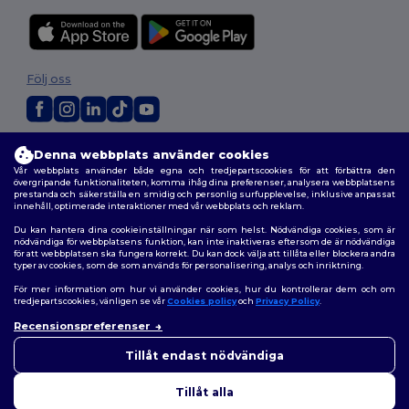
Följ oss
2026. Alla rättigheter förbehållna
Denna webbplats använder cookies
Allmänna Villkor
|
Anpassad policy
|
Integritetspolicy
|
Policy för cookies
Vår webbplats använder både egna och tredjepartscookies för att förbättra den
|
Karta över webbplatsen
övergripande funktionaliteten, komma ihåg dina preferenser, analysera webbplatsens
prestanda och säkerställa en smidig och personlig surfupplevelse, inklusive anpassat
innehåll, optimerade interaktioner med vår webbplats och reklam.
Du kan hantera dina cookieinställningar när som helst. Nödvändiga cookies, som är
nödvändiga för webbplatsens funktion, kan inte inaktiveras eftersom de är nödvändiga
för att webbplatsen ska fungera korrekt. Du kan dock välja att tillåta eller blockera andra
typer av cookies, som de som används för personalisering, analys och inriktning.
För mer information om hur vi använder cookies, hur du kontrollerar dem och om
tredjepartscookies, vänligen se vår
Cookies policy
och
Privacy Policy
.
Recensionspreferenser
👋
Hej
Om du har några frågor eller
Tillåt endast nödvändiga
funderingar kan du kontakta
oss när som helst. Vår chatbot
Tillåt alla
finns här för som hjälp.