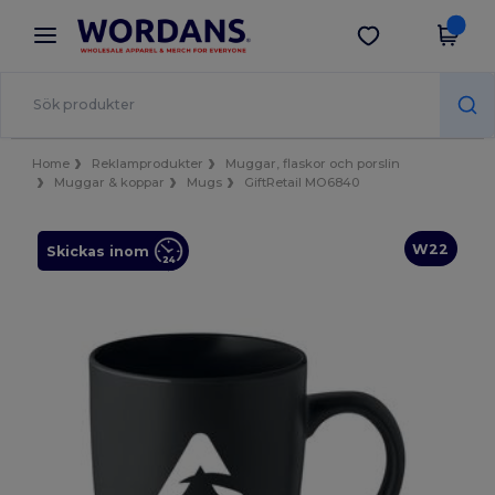
×
Wordans-app
Hämta app
Bättre priser i appen!
Home
Reklamprodukter
Muggar, flaskor och porslin
Muggar & koppar
Mugs
GiftRetail MO6840
W22
Skickas inom