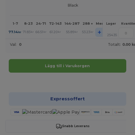
Black
1-7
8-23
24-71
72-143
144-287
288 +
Mer
Lager
Kvantite
+
77.14
71.83
66.51
61.20
55.89
53.23
kr
kr
kr
kr
kr
kr
25435
Val:
0
Totalt:
0.00 k
Lägg till i Varukorgen
Anpassa det!
Expressoffert
Snabb Leverans