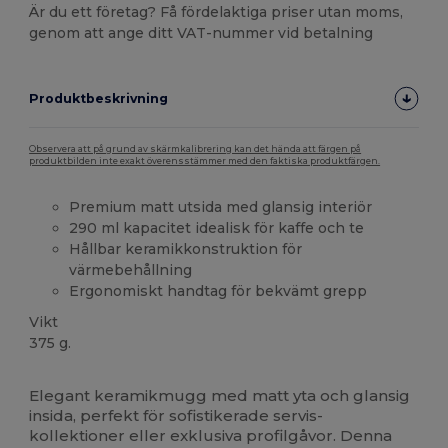
Är du ett företag? Få fördelaktiga priser utan moms,
genom att ange ditt VAT-nummer vid betalning
Produktbeskrivning
Observera att på grund av skärmkalibrering kan det hända att färgen på
produktbilden inte exakt överensstämmer med den faktiska produktfärgen.
Premium matt utsida med glansig interiör
290 ml kapacitet idealisk för kaffe och te
Hållbar keramikkonstruktion för
värmebehållning
Ergonomiskt handtag för bekvämt grepp
Vikt
375 g.
Högt lager
Anpassningsbar
Elegant keramikmugg med matt yta och glansig
insida, perfekt för sofistikerade servis-
kollektioner eller exklusiva profilgåvor. Denna