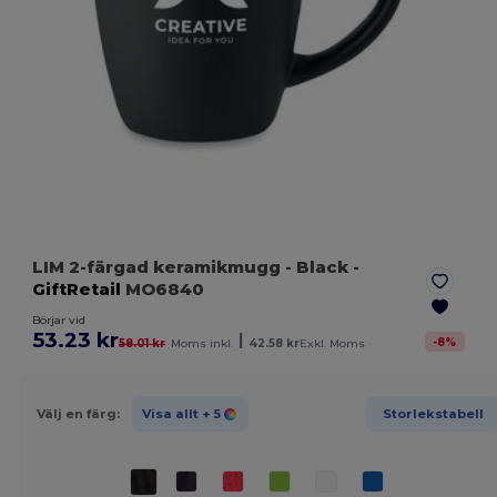
LIM 2-färgad keramikmugg
- Black
-
GiftRetail
MO6840
Börjar vid
53.23 kr
|
-
8
%
58.01 kr
Moms inkl.
42.58 kr
Exkl. Moms
Välj en färg:
Visa allt
+ 5
Storlekstabell