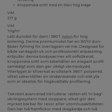
Kroppsnära snitt med en liten hög krage
Vikt
217 g.
Vikt
70g/m²
Lätt dunväst för dam i 380T
nylon
för hög
isolering. Denna premiumväst har en 90/10 dun-
fjäder-fyllning för överlägsen värme. Designad för
både vardagsbruk och professionell anpassning,
erbjuder denna bodywarmer ett sofistikerat,
kroppsnära snitt som bibehåller en elegant profil
samtidigt som den ger viktigt värmeskydd.
Yttertyget är tillverkat av slitstark 380T polyamid,
vilket säkerställer en vindavvisande och slät yta
som är idealisk för högkvalitativ profilering.
Tekniskt avancerad inkluderar västen ett 'In bag'-
vikningssystem med stoppare, vilket gör den
mycket bärbar för resor eller utomhusaktiviteter.
Den har två framfickor med dragkedja och två