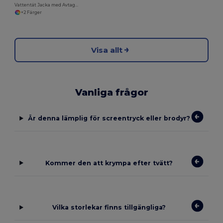
Vattentät Jacka med Avtagbar Huva och Flera Fickor
+2 Färger
Visa allt
Vanliga frågor
Är denna lämplig för screentryck eller brodyr?
Kommer den att krympa efter tvätt?
Vilka storlekar finns tillgängliga?