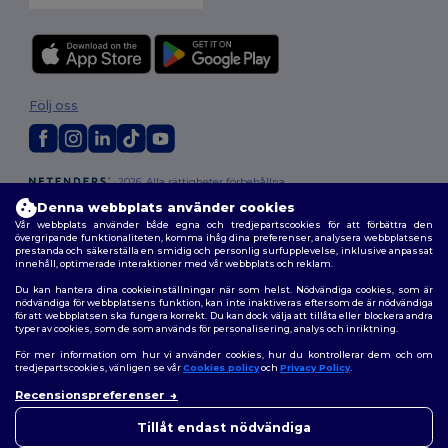
Följ oss
2026. Alla rättigheter förbehållna
Allmänna Villkor
|
Anpassad policy
|
Integritetspolicy
|
Policy för cookies
Denna webbplats använder cookies
|
Karta över webbplatsen
Vår webbplats använder både egna och tredjepartscookies för att förbättra den
övergripande funktionaliteten, komma ihåg dina preferenser, analysera webbplatsens
prestanda och säkerställa en smidig och personlig surfupplevelse, inklusive anpassat
innehåll, optimerade interaktioner med vår webbplats och reklam.
Du kan hantera dina cookieinställningar när som helst. Nödvändiga cookies, som är
nödvändiga för webbplatsens funktion, kan inte inaktiveras eftersom de är nödvändiga
för att webbplatsen ska fungera korrekt. Du kan dock välja att tillåta eller blockera andra
typer av cookies, som de som används för personalisering, analys och inriktning.
För mer information om hur vi använder cookies, hur du kontrollerar dem och om
tredjepartscookies, vänligen se vår
Cookies policy
och
Privacy Policy
.
Recensionspreferenser
👋
Hej
Om du har några frågor eller
Tillåt endast nödvändiga
funderingar kan du kontakta