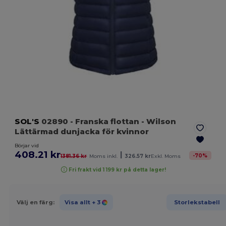
SOL'S
02890
- Franska flottan
- Wilson
Lättärmad dunjacka för kvinnor
Börjar vid
408.21 kr
|
-
70
%
1381.36 kr
Moms inkl.
326.57 kr
Exkl. Moms
Fri frakt vid 1 199 kr på detta lager!
Välj en färg:
Visa allt
+ 3
Storlekstabell