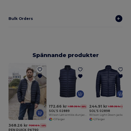
Bulk Orders
Spännande produkter
172.66 kr
244.91 kr
1 381.36 kr
1 381.36 kr
-88%
-82%
SOL'S 02889
SOL'S 02898
Wilson Lätt ärmlös dunjacka för män
Wilson Light Down-jacka för män
+3 Färger
+2 Färger
368.26 kr
708.16 kr
-48%
PEN DUICK PK790