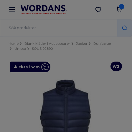
×
Wordans-app
Hämta app
Bättre priser i appen!
Home
Blank kläder | Accessoarer
Jackor
Dunjackor
Unisex
SOL'S 02890
W2
Skickas inom