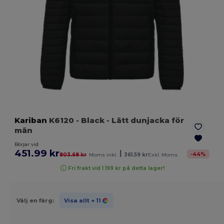
Kariban
K6120
- Black
- Lätt dunjacka för
män
Börjar vid
451.99 kr
|
-
44
%
803.68 kr
Moms inkl.
361.59 kr
Exkl. Moms
Fri frakt vid 1 199 kr på detta lager!
Välj en färg:
Visa allt
+ 11