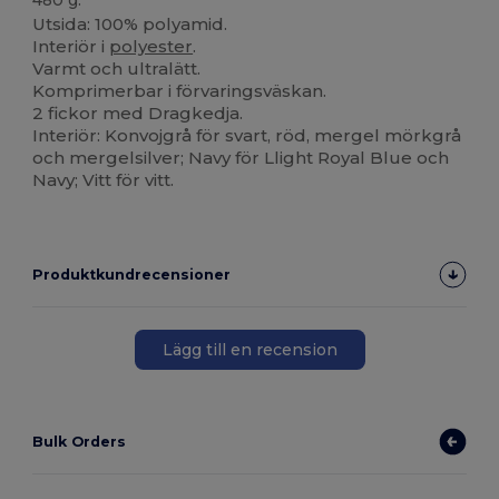
Utsida: 100% polyamid.
Interiör i
polyester
.
Varmt och ultralätt.
Komprimerbar i förvaringsväskan.
2 fickor med Dragkedja.
Interiör: Konvojgrå för svart, röd, mergel mörkgrå
och mergelsilver; Navy för Llight Royal Blue och
Navy; Vitt för vitt.
Produktkundrecensioner
Lägg till en recension
Bulk Orders