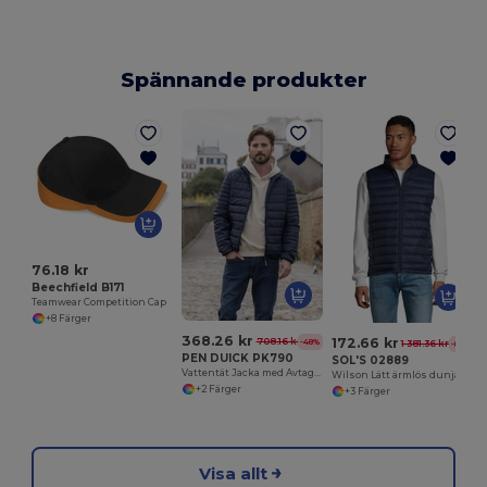
Spännande produkter
76.18 kr
Beechfield B171
Teamwear Competition Cap
+8 Färger
368.26 kr
172.66 kr
708.16 kr
-48%
1 381.36 kr
-88%
PEN DUICK PK790
SOL'S 02889
Vattentät Jacka med Avtagbar Huva och Flera Fickor
Wilson Lätt ärmlös dunjacka för män
+2 Färger
+3 Färger
Visa allt