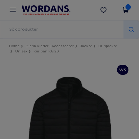
×
Wordans-app
Hämta app
Bättre priser i appen!
Home
Blank kläder | Accessoarer
Jackor
Dunjackor
Unisex
Kariban K6120
W5