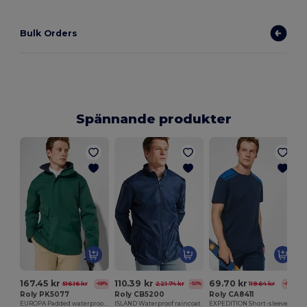
Bulk Orders
Spännande produkter
167.45 kr
110.39 kr
69.70 kr
516.16 kr
221.74 kr
119.64 kr
-68%
-50%
-42%
Roly PK5077
Roly CB5200
Roly CA8411
EUROPA Padded waterproof jacket
ISLAND Waterproof raincoat
EXPEDITION Short-sleeve t-shirt in a combination of colours