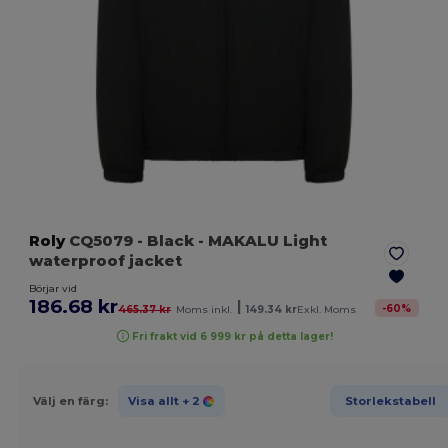
Roly
CQ5079
- Black
- MAKALU Light
waterproof jacket
Börjar vid
186.68 kr
|
-
60
%
465.37 kr
Moms inkl.
149.34 kr
Exkl. Moms
Fri frakt vid 6 999 kr på detta lager!
Välj en färg:
Visa allt
+ 2
Storlekstabell