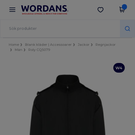
×
Wordans-app
Hämta app
Bättre priser i appen!
Home
Blank kläder | Accessoarer
Jackor
Regnjackor
Män
Roly CQ5079
W4