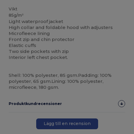
Anpassningsbar
Högt lager
Vikt
85g/m²
Light waterproof jacket
High collar and foldable hood with adjusters
Microfleece lining
Front zip and chin protector
Elastic cuffs
Two side pockets with zip
Interior left chest pocket.
Shell: 100% polyester, 85 gsm.Padding: 100%
polyester, 65 gsm.Lining: 100% polyester,
microfleece, 180 gsm.
Produktkundrecensioner
Lägg till en recension