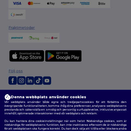
Fraktmetoder
Följ oss
2026. Alla rättigheter förbehållna
Denna webbplats använder cookies
Allmänna Villkor
|
Anpassad policy
|
Integritetspolicy
|
Policy för cookies
Vår webbplats använder både egna och tredjepartscookies för att förbättra den
|
Karta över webbplatsen
övergripande funktionaliteten, komma ihåg dina preferenser, analysera webbplatsens
prestanda och säkerställa en smidig och personlig surfupplevelse, inklusive anpassat
innehåll, optimerade interaktioner med vår webbplats och reklam.
Du kan hantera dina cookieinställningar när som helst. Nödvändiga cookies, som är
nödvändiga för webbplatsens funktion, kan inte inaktiveras eftersom de är nödvändiga
för att webbplatsen ska fungera korrekt. Du kan dock välja att tillåta eller blockera andra