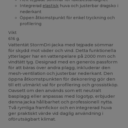
Integrerad
elastisk
huva och justerbar dragsko i
nederkant
Öppen åtkomstpunkt för enkel tryckning och
profilering
Vikt
616 g.
Vattentät StormDri-jacka med tejpade sömmar
för skydd mot väder och vind. Detta funktionella
ytterlager har en vattenpelare på 2000 mm och
vindtätt tyg. Designad med en generös passform
för att bäras över andra plagg, inkluderar den
mesh-ventilation och justerbar nederkant. Den
öppna åtkomstpunkten för dekorering gör den
till ett utmärkt val för profilering och grossistköp.
Oavsett om den används som ett neutralt
basplagg eller anpassas med logotyp, erbjuder
denna jacka hållbarhet och professionell nytta.
Två rymliga framfickor och en integrerad huva
ger praktiskt värde vid daglig användning i
oförutsägbart klimat.