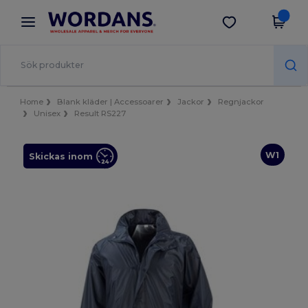
×
Wordans-app
Hämta app
Bättre priser i appen!
Home
Blank kläder | Accessoarer
Jackor
Regnjackor
Unisex
Result RS227
W1
Skickas inom