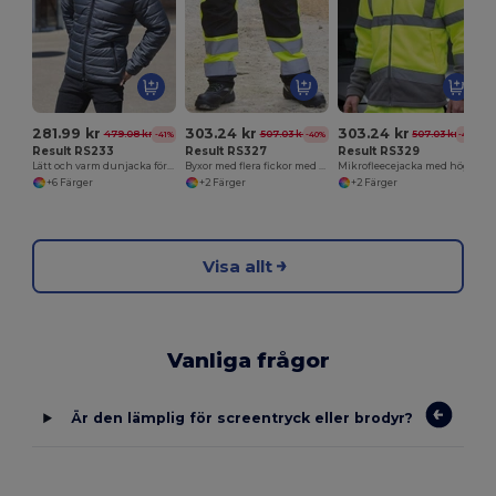
281.99 kr
303.24 kr
303.24 kr
479.08 kr
507.03 kr
507.03 kr
-41%
-40%
-40%
Result RS233
Result RS327
Result RS329
Lätt och varm dunjacka för män
Byxor med flera fickor med hög synlighet
Mikrofleecejacka med hög synlighet
+6 Färger
+2 Färger
+2 Färger
Visa allt
Vanliga frågor
Är den lämplig för screentryck eller brodyr?