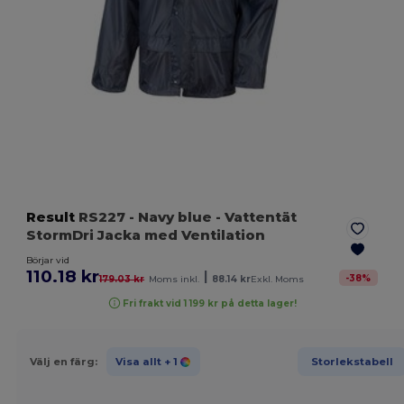
Result
RS227
- Navy blue
- Vattentät
StormDri Jacka med Ventilation
Börjar vid
110.18 kr
|
-
38
%
179.03 kr
Moms inkl.
88.14 kr
Exkl. Moms
Fri frakt vid 1 199 kr på detta lager!
Välj en färg:
Visa allt
+ 1
Storlekstabell