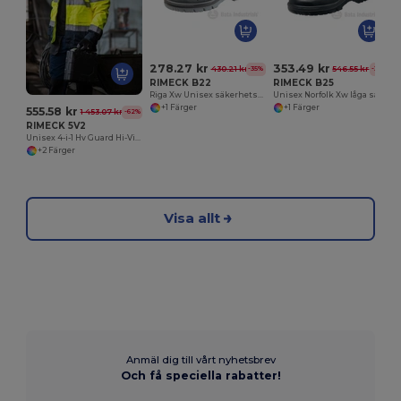
278.27 kr
353.49 kr
430.21 kr
546.55 kr
-35%
-35%
RIMECK B22
RIMECK B25
Riga Xw Unisex säkerhetssandaler
Unisex Norfolk Xw låga säkerhetsskor
+1 Färger
+1 Färger
555.58 kr
1 453.07 kr
-62%
RIMECK 5V2
Unisex 4-i-1 Hv Guard Hi-Vis jacka
+2 Färger
Visa allt
Anmäl dig till vårt nyhetsbrev
Och få speciella rabatter!