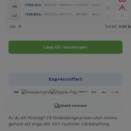
1792.12
1680.13
1568.14
1400.06
1344.06
1288.07
kr
kr
kr
kr
kr
kr
46
0
1128.80
1058.25
987.70
881.88
846.60
811.33
kr
kr
kr
kr
kr
kr
47
1
Val:
0
Totalt:
0.00 k
Lägg till i Varukorgen
Anpassa det!
Expressoffert
Snabb Leverans
Är du ett företag? Få fördelaktiga priser utan moms,
genom att ange ditt VAT-nummer vid betalning