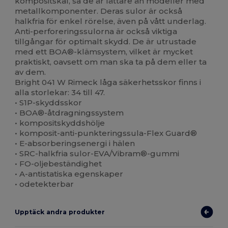
kompositskal, så de är lättare än modeller med
metallkomponenter. Deras sulor är också
halkfria för enkel rörelse, även på vått underlag.
Anti-perforeringssulorna är också viktiga
tillgångar för optimalt skydd. De är utrustade
med ett BOA®-klämsystem, vilket är mycket
praktiskt, oavsett om man ska ta på dem eller ta
av dem.
Bright 041 W Rimeck låga säkerhetsskor finns i
alla storlekar: 34 till 47.
• S1P-skyddsskor
• BOA®-åtdragningssystem
• kompositskyddshölje
• komposit-anti-punkteringssula-Flex Guard®
• E-absorberingsenergi i hälen
• SRC-halkfria sulor-EVA/Vibram®-gummi
• FO-oljebeständighet
• A-antistatiska egenskaper
• odetekterbar
Upptäck andra produkter