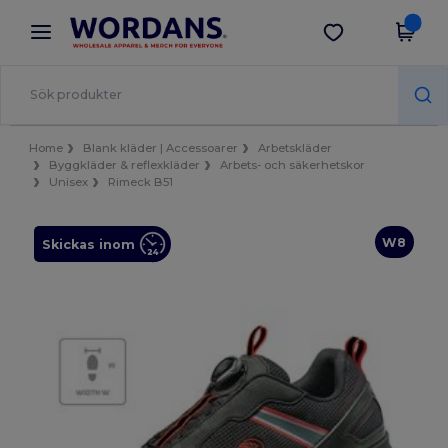
×
Wordans-app
Hämta app
Bättre priser i appen!
Home
Blank kläder | Accessoarer
Arbetskläder
Byggkläder & reflexkläder
Arbets- och säkerhetskor
Unisex
Rimeck B51
W8
Skickas inom