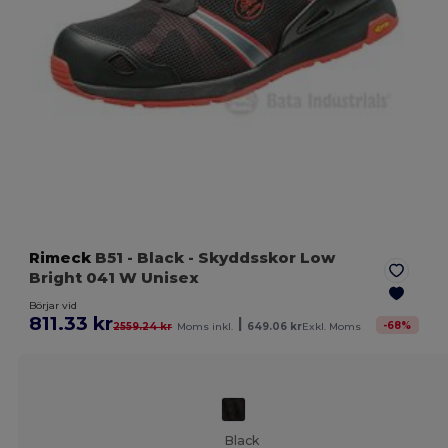
Rimeck
B51
- Black
- Skyddsskor Low
Bright 041 W Unisex
Börjar vid
811.33 kr
|
-
68
%
2559.24 kr
Moms inkl.
649.06 kr
Exkl. Moms
Black