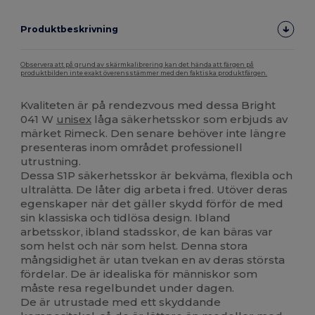
Produktbeskrivning
Observera att på grund av skärmkalibrering kan det hända att färgen på
produktbilden inte exakt överensstämmer med den faktiska produktfärgen.
Kvaliteten är på rendezvous med dessa Bright
041 W
unisex
låga säkerhetsskor som erbjuds av
märket Rimeck. Den senare behöver inte längre
presenteras inom området professionell
utrustning.
Dessa S1P säkerhetsskor är bekväma, flexibla och
ultralätta. De låter dig arbeta i fred. Utöver deras
egenskaper när det gäller skydd förför de med
sin klassiska och tidlösa design. Ibland
arbetsskor, ibland stadsskor, de kan bäras var
som helst och när som helst. Denna stora
mångsidighet är utan tvekan en av deras största
fördelar. De är idealiska för människor som
måste resa regelbundet under dagen.
De är utrustade med ett skyddande