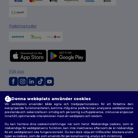
Fraktmetoder
Följ oss
2026. Alla rättigheter förbehållna
Denna webbplats använder cookies
Allmänna Villkor
|
Anpassad policy
|
Integritetspolicy
|
Policy för cookies
Vår webbplats använder både egna och tredjepartscookies för att förbättra den
|
Karta över webbplatsen
övergripande funktionaliteten, komma ihåg dina preferenser, analysera webbplatsens
prestanda och säkerställa en smidig och personlig surfupplevelse, inklusive anpassat
innehåll, optimerade interaktioner med vår webbplats och reklam.
Du kan hantera dina cookieinställningar när som helst. Nödvändiga cookies, som är
nödvändiga för webbplatsens funktion, kan inte inaktiveras eftersom de är nödvändiga
för att webbplatsen ska fungera korrekt. Du kan dock välja att tillåta eller blockera andra
typer av cookies, som de som används för personalisering, analys och inriktning.