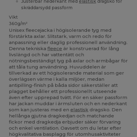
Justerbar nederkant med
elastisk
dragsko för
skräddarsydd passform
Vikt
360g/m²
Unisex fleecejacka i högisolerande tyg med
förstärkta axlar. Slitstark, varm och redo för
anpassning eller daglig professionell användning.
Denna tekniska
fleece
är konstruerad för lång
livslängd och har vattentätt och
nötningsbeständigt tyg på axlar och armbågar för
att tåla tung användning. Huvuddelen är
tillverkad av ett högisolerande material som ger
överlägsen värme i kalla miljöer, medan
antipilling-finish på båda sidor säkerställer att
plagget behåller ett professionellt utseende
även efter upprepad tvätt. För en säker passform
har jackan muddar i ärmsluten och en nederkant
som kan justeras med en
elastisk
dragsko. Den
hellånga gjutna dragkedjan och matchande
fickor med dragkedja erbjuder säker förvaring
och enkel ventilation. Oavsett om du letar efter
högkvalitativa basplagg för utomhusaktiviteter