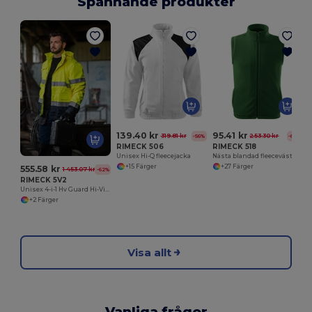
Spännande produkter
U
139.40 kr
95.41 kr
319.81 kr
253.30 kr
-56%
-62%
RIMECK 506
RIMECK 518
Unisex Hi-Q fleecejacka
Nästa blandad fleeceväst
+15 Färger
+27 Färger
555.58 kr
1 453.07 kr
-62%
RIMECK 5V2
Unisex 4-i-1 Hv Guard Hi-Vis jacka
+2 Färger
Visa allt
Vanliga frågor