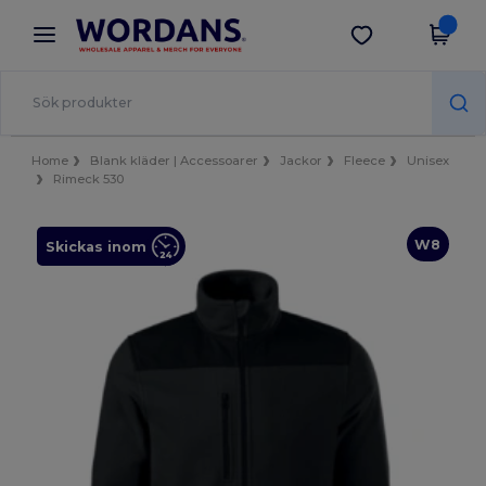
×
Wordans-app
Hämta app
Bättre priser i appen!
Home
Blank kläder | Accessoarer
Jackor
Fleece
Unisex
Rimeck 530
W8
Skickas inom