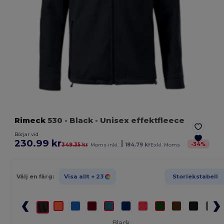
Rimeck
530
- Black
- Unisex effektfleece
Börjar vid
230.99 kr
|
-
34
%
349.35 kr
Moms inkl.
184.79 kr
Exkl. Moms
Välj en färg:
Visa allt
+ 23
Storlekstabell
Black