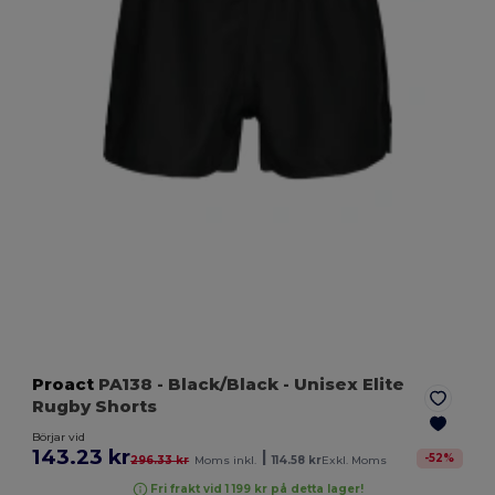
Proact
PA138
- Black/Black
- Unisex Elite
Rugby Shorts
Börjar vid
143.23 kr
|
-
52
%
296.33 kr
Moms inkl.
114.58 kr
Exkl. Moms
Fri frakt vid 1 199 kr på detta lager!