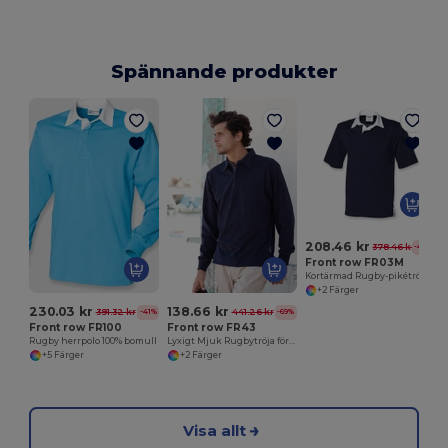
Spännande produkter
208.46 kr
378.46 kr
-45%
Front row FR03M
Kortärmad Rugby-pikétröja
+2 Färger
230.03 kr
138.66 kr
391.32 kr
441.26 kr
-41%
-69%
Front row FR100
Front row FR43
Rugby herrpolo 100% bomull
Lyxigt Mjuk Rugbytröja för Fritidsbruk
+5 Färger
+2 Färger
Visa allt