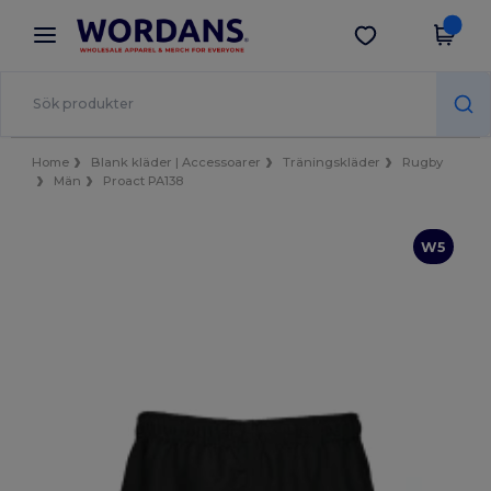
×
Wordans-app
Hämta app
Bättre priser i appen!
Home
Blank kläder | Accessoarer
Träningskläder
Rugby
Män
Proact PA138
W5