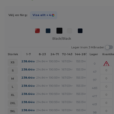
Välj en färg:
Visa allt
+ 4
Black/Black
Lager Inom 3 Månader
1-7
8-23
24-71
72-143
144-287
288 +
Mer
Storlek
Lager
Kvantite
+
238.64
214.84
190.93
167.03
155.13
143.23
kr
kr
kr
kr
kr
kr
XS
0
+
238.64
214.84
190.93
167.03
155.13
143.23
kr
kr
kr
kr
kr
kr
S
47
+
238.64
214.84
190.93
167.03
155.13
143.23
kr
kr
kr
kr
kr
kr
M
97
+
238.64
214.84
190.93
167.03
155.13
143.23
kr
kr
kr
kr
kr
kr
L
483
+
238.64
214.84
190.93
167.03
155.13
143.23
kr
kr
kr
kr
kr
kr
XL
417
+
238.64
214.84
190.93
167.03
155.13
143.23
kr
kr
kr
kr
kr
kr
2XL
401
+
238.64
214.84
190.93
167.03
155.13
143.23
kr
kr
kr
kr
kr
kr
3XL
98