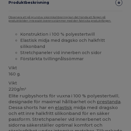
Produktbeskrivning
Observera att på grund av skärmkalibrering kan det hända att färgen på
produktbilden inte exakt överensstämmer med den faktiska produktfärgen.
Konstruktion i 100 % polyestertwill
Elastisk midja med dragsko och halkfritt
silikonband
Stretchpaneler vid innerben och sidor
Förstärkta tvillingnålssömmar
Vikt
160 g.
Vikt
220g/m²
Elite rugbyshorts för vuxna i 100 % polyestertwill,
designade för maximal hållbarhet och
prestanda
.
Dessa shorts har en
elastisk
midja med dragsko
och ett inre halkfritt silikonband för en säker
passform. Stretchpaneler vid innerbenet och
sidorna säkerställer optimal komfort och
rörelsefrihet under intensiva matcher. Tillverkade