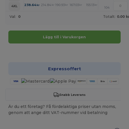
+
238.64
214.84
190.93
167.03
155.13
143.23
kr
kr
kr
kr
kr
kr
4XL
104
Val:
0
Totalt:
0.00 k
Lägg till i Varukorgen
Anpassa det!
Expressoffert
Snabb Leverans
Är du ett företag? Få fördelaktiga priser utan moms,
genom att ange ditt VAT-nummer vid betalning