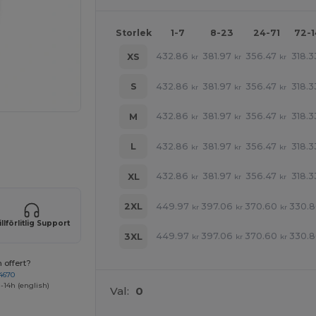
Storlek
1-7
8-23
24-71
72-
432.86
381.97
356.47
318.3
XS
kr
kr
kr
432.86
381.97
356.47
318.3
S
kr
kr
kr
432.86
381.97
356.47
318.3
M
kr
kr
kr
 produkter
432.86
381.97
356.47
318.3
L
kr
kr
kr
432.86
381.97
356.47
318.3
XL
kr
kr
kr
449.97
397.06
370.60
330.
2XL
kr
kr
kr
illförlitlig Support
449.97
397.06
370.60
330.
3XL
kr
kr
kr
 offert?
4670
-14h (english)
Val:
0