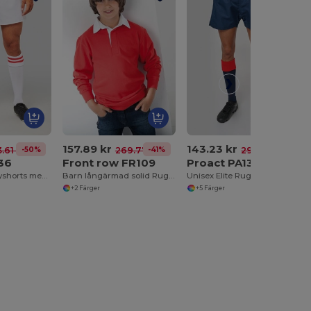
157.89 kr
143.23 kr
-50%
-41%
-52%
.61 kr
269.77 kr
296.33 kr
36
Front row FR109
Proact PA138
Slitstarka Rugbyshorts med Elastisk Midja
Barn långärmad solid Rugby-pikétröja
Unisex Elite Rugby Shorts
+2 Färger
+5 Färger