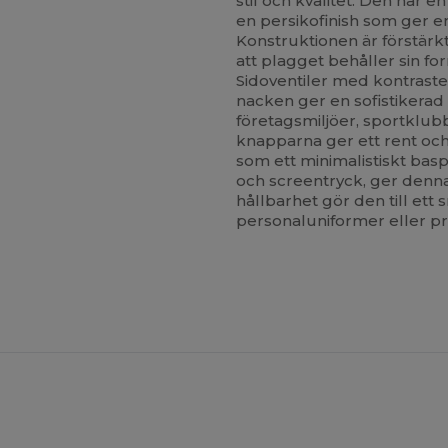
stil och kvalitet. Den har e
en persikofinish som ger 
Konstruktionen är förstärkt
att plagget behåller sin f
Sidoventiler med kontraste
nacken ger en sofistikerad 
företagsmiljöer, sportklub
knapparna ger ett rent oc
som ett minimalistiskt basp
och screentryck, ger den
hållbarhet gör den till ett 
personaluniformer eller pr