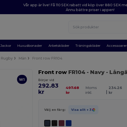
Vår app är live! Få 110 SEK rabatt vid köp över 880 SEK 
Ännu bättre priser i appen!
Jackor
Huvudbonader
Arbetskläder
Träningskläder
Accessoare
Rugby
Män
Front row FR104
Front row
FR104
- Navy
- Lång
W1
Börjar vid
292.83
497.68
Moms
234.26
kr
|
kr
inkl.
kr
Välj en färg:
Visa allt
+ 3