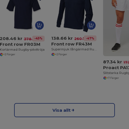
138.66 kr
208.46 kr
-47%
260.74 kr
-45%
378.46 kr
Front row FR43M
Front row FR03M
Supermjuk långärmad Rugby-pikétröja
Kortärmad Rugby-pikétröja
+2 Färger
+2 Färger
87.34 kr
173
Proact PA1
+7 Färger
Visa allt