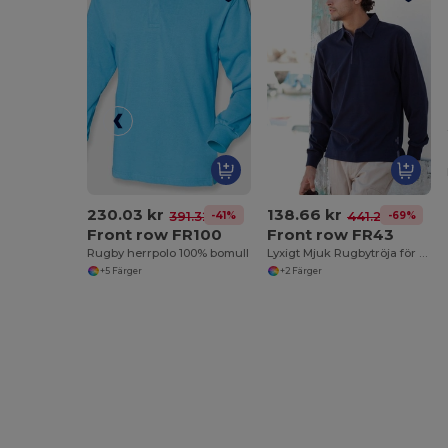
230.03 kr
138.66 kr
-41%
-69%
391.32 kr
441.26 kr
Front row FR100
Front row FR43
Rugby herrpolo 100% bomull
Lyxigt Mjuk Rugbytröja för Fritidsbruk
+5 Färger
+2 Färger