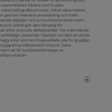
n etikettfri nacke för enkel omprofilering och
en sammetslen känsla mot huden.
 med tvillingnålssömmar, vilket säkerställer
orm genom frekvent användning och tvätt.
rande detaljer och en kontrasterande kant i
touch, vilket gör den lämplig för
bar eller exklusiv detaljhandel. De matchande
h enhetligt utseende. Oavsett om den används
lagg eller som en högkvalitativ yta för
broderi
na
tröja
ett professionellt intryck. Dess
smart val för bulkbeställningar av
ofilprodukter.