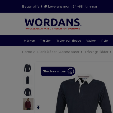
Begär offert
|
Leverans inom 24-48h timmar
Märken
T-tröjor
Tröjor och fleece
Väskor
Polo
Home
Blank kläder | Accessoarer
Träningskläder
Skickas inom