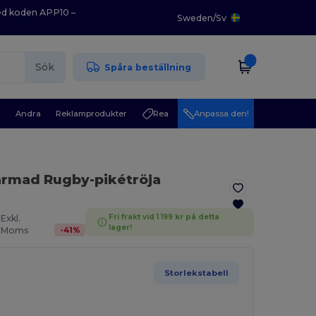
med koden APP10 –
Sweden
/
Sv
Sök
Spåra beställning
r
Andra
Reklamprodukter
Rea
Anpassa den!
ärmad Rugby-pikétröja
Fri frakt vid 1 199 kr på detta
Exkl.
lager!
-
41
%
Moms
Storlekstabell