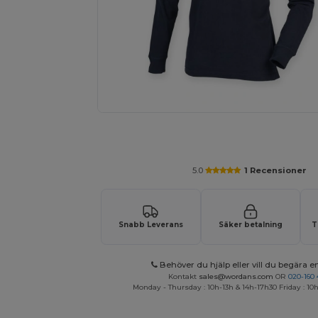
Begär en anpassad offert för dina
5.0
1 Recensioner
Snabb Leverans
Säker betalning
T
Behöver du hjälp eller vill du begära en
Kontakt
sales@wordans.com
OR
020-160 
Monday - Thursday : 10h-13h & 14h-17h30 Friday : 10h