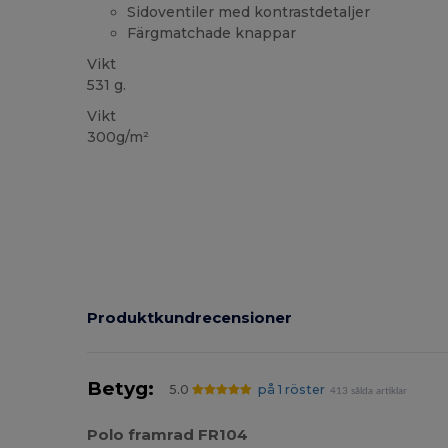
Sidoventiler med kontrastdetaljer
Färgmatchade knappar
Vikt
531 g.
Vikt
300g/m²
Produktkundrecensioner
Betyg:
5.0
på 1 röster
413 sålda artiklar
Polo framrad FR104