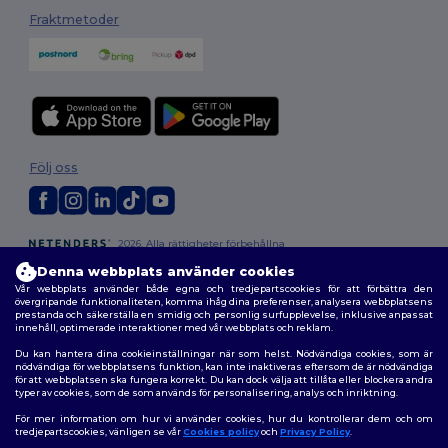
Fraktmetoder
Följ oss
2026. Alla rättigheter förbehållna
Allmänna Villkor
|
Anpassad policy
|
Integritetspolicy
|
Policy för cookies
Denna webbplats använder cookies
|
Karta över webbplatsen
Vår webbplats använder både egna och tredjepartscookies för att förbättra den
övergripande funktionaliteten, komma ihåg dina preferenser, analysera webbplatsens
prestanda och säkerställa en smidig och personlig surfupplevelse, inklusive anpassat
innehåll, optimerade interaktioner med vår webbplats och reklam.
Du kan hantera dina cookieinställningar när som helst. Nödvändiga cookies, som är
nödvändiga för webbplatsens funktion, kan inte inaktiveras eftersom de är nödvändiga
för att webbplatsen ska fungera korrekt. Du kan dock välja att tillåta eller blockera andra
typer av cookies, som de som används för personalisering, analys och inriktning.
För mer information om hur vi använder cookies, hur du kontrollerar dem och om
tredjepartscookies, vänligen se vår
Cookies policy
och
Privacy Policy
.