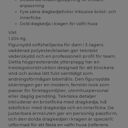
anpassning
Fyra säkra dragkedjefickor inklusive bröst- och
innerficka
Dold dragkedja i kragen för valfri huva
Vikt
1.204 Kg.
Figursydd softshelljacka för dam i 3-lagers
vadderad polyester/elastan ger tekniskt
väderskydd och en professionell profil för team.
Detta högpresterande ytterplagg har en
trestegskonstruktion designad för att blockera
vind och avvisa lätt fukt samtidigt som
andningsförmågan bibehålls. Den figursydda
skärningen ger en modern, feminin look som
passar för företagsmiljöer, utomhuspersonal
eller daglig pendling. Tekniska detaljer
inkluderar en bröstficka med dragkedja, två
sidofickor med dragkedja och en innerficka. De
justerbara ärmsluten ger en personlig passform,
och den dolda dragkedjan i kragen är speciellt
utformad för att fästa en valfri huva (referens