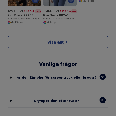
+22 Färger
129.09 kr
138.66 kr
248.84 kr
393.02 kr
-48%
-65%
Pen Duick PK706
Pen Duick PK745
Stor fleecejacka med Dragkedja för kvinnor
Slim Fit Zipjacka med Fickor i Polyester
+14 Färger
+3 Färger
Visa allt
Vanliga frågor
Är den lämplig för screentryck eller brodyr?
Krymper den efter tvätt?