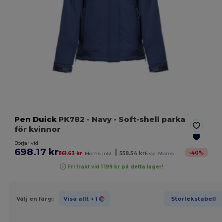
Pen Duick
PK782
- Navy
- Soft-shell parka
för kvinnor
Börjar vid
698.17 kr
|
-
40
%
1161.63 kr
Moms inkl.
558.54 kr
Exkl. Moms
Fri frakt vid 1 199 kr på detta lager!
Välj en färg:
Visa allt
+ 1
Storlekstabell