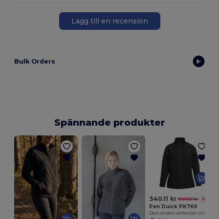
Lägg till en recension
Bulk Orders
Spännande produkter
H
340.11 kr
603.50 kr
-44%
Pen Duick PK769
Dam andas vattentät vindtät fleece