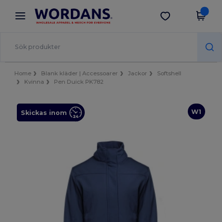
×
Wordans-app
Hämta app
Bättre priser i appen!
Home
Blank kläder | Accessoarer
Jackor
Softshell
Kvinna
Pen Duick PK782
W1
Skickas inom