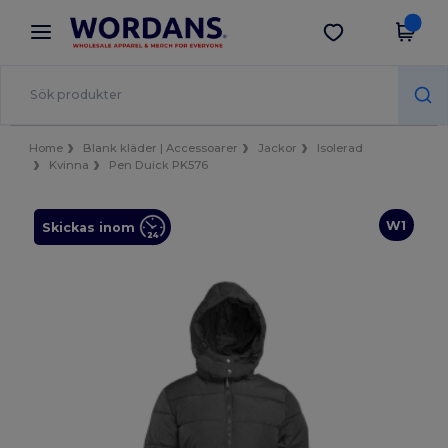
×
Wordans-app
Hämta app
Bättre priser i appen!
Home
Blank kläder | Accessoarer
Jackor
Isolerad
Kvinna
Pen Duick PK576
W1
Skickas inom