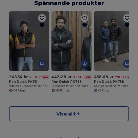
Spännande produkter
245.54 kr
443.28 kr
458.68 kr
436.05 kr
812.81 kr
870.93 kr
-44%
-45%
-47%
Pen Duick PK311
Pen Duick PK763
Pen Duick PK758
Ärmlös dunjacka för kvinnor
Dunjacka för kvinnor med huva
Dunjacka för herrar med Dragkedja
+16 Färger
+10 Färger
+2 Färger
Visa allt