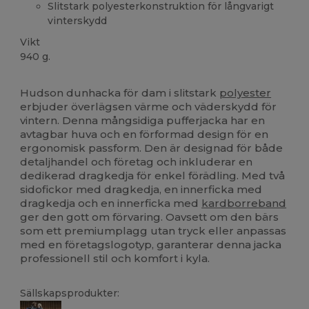
Slitstark polyesterkonstruktion för långvarigt
vinterskydd
Vikt
940 g.
Tårar bort
Hudson dunhacka för dam i slitstark
polyester
erbjuder överlägsen värme och väderskydd för
vintern. Denna mångsidiga pufferjacka har en
avtagbar huva och en förformad design för en
ergonomisk passform. Den är designad för både
detaljhandel och företag och inkluderar en
dedikerad dragkedja för enkel förädling. Med två
sidofickor med dragkedja, en innerficka med
dragkedja och en innerficka med
kardborreband
ger den gott om förvaring. Oavsett om den bärs
som ett premiumplagg utan tryck eller anpassas
med en företagslogotyp, garanterar denna jacka
professionell stil och komfort i kyla.
Sällskapsprodukter: