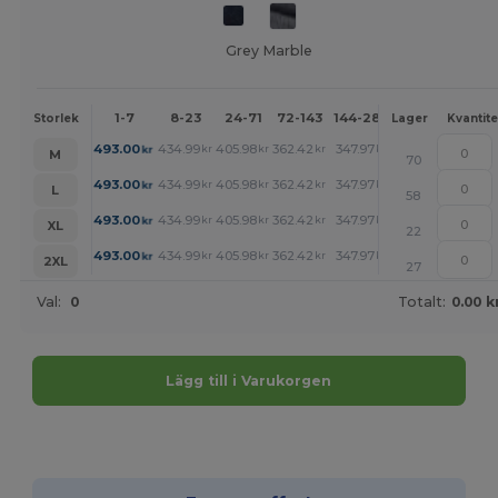
Grey Marble
1-7
8-23
24-71
72-143
144-287
288 +
Mer
Storlek
Lager
Kvantite
+
493.00
434.99
405.98
362.42
347.97
333.52
kr
kr
kr
kr
kr
kr
M
70
+
493.00
434.99
405.98
362.42
347.97
333.52
kr
kr
kr
kr
kr
kr
L
58
+
493.00
434.99
405.98
362.42
347.97
333.52
kr
kr
kr
kr
kr
kr
XL
22
+
493.00
434.99
405.98
362.42
347.97
333.52
kr
kr
kr
kr
kr
kr
2XL
27
Val:
0
Totalt:
0.00 k
Lägg till i Varukorgen
Anpassa det!