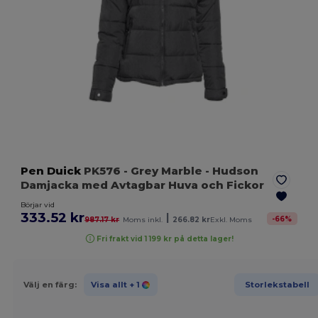
Pen Duick
PK576
- Grey Marble
- Hudson
Damjacka med Avtagbar Huva och Fickor
Börjar vid
333.52 kr
|
-
66
%
987.17 kr
Moms inkl.
266.82 kr
Exkl. Moms
Fri frakt vid 1 199 kr på detta lager!
Välj en färg:
Visa allt
+ 1
Storlekstabell