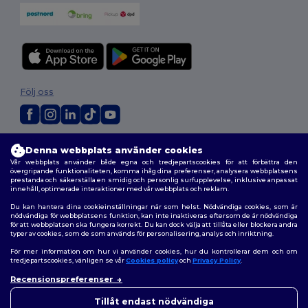
Följ oss
2026. Alla rättigheter förbehållna
Denna webbplats använder cookies
Allmänna Villkor
|
Anpassad policy
|
Integritetspolicy
|
Policy för cookies
Vår webbplats använder både egna och tredjepartscookies för att förbättra den
|
Karta över webbplatsen
övergripande funktionaliteten, komma ihåg dina preferenser, analysera webbplatsens
prestanda och säkerställa en smidig och personlig surfupplevelse, inklusive anpassat
innehåll, optimerade interaktioner med vår webbplats och reklam.
Du kan hantera dina cookieinställningar när som helst. Nödvändiga cookies, som är
nödvändiga för webbplatsens funktion, kan inte inaktiveras eftersom de är nödvändiga
för att webbplatsen ska fungera korrekt. Du kan dock välja att tillåta eller blockera andra
typer av cookies, som de som används för personalisering, analys och inriktning.
För mer information om hur vi använder cookies, hur du kontrollerar dem och om
tredjepartscookies, vänligen se vår
Cookies policy
och
Privacy Policy
.
Recensionspreferenser
Tillåt endast nödvändiga