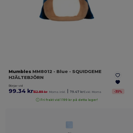
Mumbles
MM8012
- Blue
- SQUIDGEME
HJÄLTEBJÖRN
Börjar vid
99.34 kr
|
-
35
%
152.89 kr
Moms inkl.
79.47 kr
Exkl. Moms
Fri frakt vid 1 199 kr på detta lager!