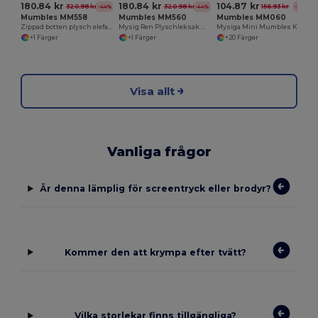
180.84 kr
180.84 kr
104.87 kr
320.98 kr
320.98 kr
156.93 kr
-44%
-44%
-33%
Mumbles MM558
Mumbles MM560
Mumbles MM060
Zippad botten plysch elefant
Mysig Ren Plyschleksak med Broderimöjlighet
Mysiga Mini Mumbles Kramvänlig Gosedjur
+1 Färger
+1 Färger
+20 Färger
Visa allt
Vanliga frågor
Är denna lämplig för screentryck eller brodyr?
Kommer den att krympa efter tvätt?
Vilka storlekar finns tillgängliga?