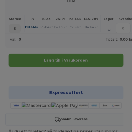
Blue
1-7
8-23
24-71
72-143
144-287
288 +
Mer
Storlek
Lager
Kvantite
+
191.14
175.84
152.89
137.59
114.64
99.34
kr
kr
kr
kr
kr
kr
S
41
Val:
0
Totalt:
0.00 k
Lägg till i Varukorgen
Anpassa det!
Expressoffert
Snabb Leverans
Är du ett företag? Få fördelaktiga priser utan moms,