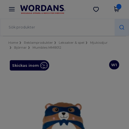
×
Wordans-app
Hämta app
Bättre priser i appen!
Home
Reklamprodukter
Leksaker & spel
Mjukisdjur
Björnar
Mumbles MM8012
W1
Skickas inom