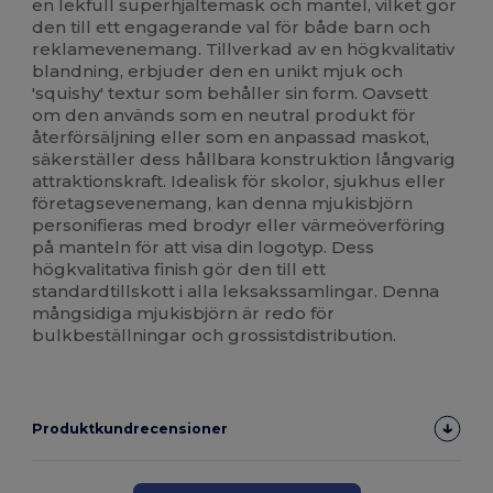
en lekfull superhjältemask och mantel, vilket gör
den till ett engagerande val för både barn och
reklamevenemang. Tillverkad av en högkvalitativ
blandning, erbjuder den en unikt mjuk och
'squishy' textur som behåller sin form. Oavsett
om den används som en neutral produkt för
återförsäljning eller som en anpassad maskot,
säkerställer dess hållbara konstruktion långvarig
attraktionskraft. Idealisk för skolor, sjukhus eller
företagsevenemang, kan denna mjukisbjörn
personifieras med brodyr eller värmeöverföring
på manteln för att visa din logotyp. Dess
högkvalitativa finish gör den till ett
standardtillskott i alla leksakssamlingar. Denna
mångsidiga mjukisbjörn är redo för
bulkbeställningar och grossistdistribution.
Produktkundrecensioner