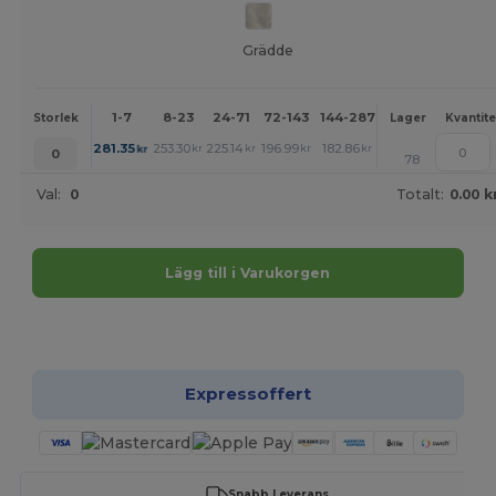
Grädde
1-7
8-23
24-71
72-143
144-287
288 +
Mer
Storlek
Lager
Kvantite
+
281.35
253.30
225.14
196.99
182.86
168.83
kr
kr
kr
kr
kr
kr
0
78
Val:
0
Totalt:
0.00 k
Lägg till i Varukorgen
Anpassa det!
Expressoffert
Snabb Leverans