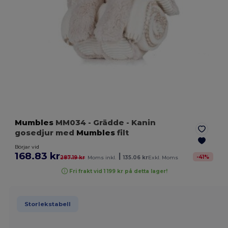
Mumbles
MM034
- Grädde
- Kanin
gosedjur med
Mumbles
filt
Börjar vid
168.83 kr
|
-
41
%
287.19 kr
Moms inkl.
135.06 kr
Exkl. Moms
Fri frakt vid 1 199 kr på detta lager!
Storlekstabell