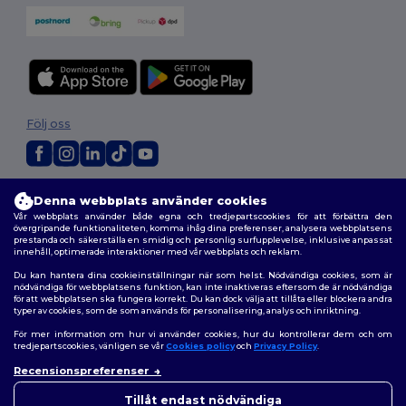
Följ oss
2026. Alla rättigheter förbehållna
Denna webbplats använder cookies
Allmänna Villkor
|
Anpassad policy
|
Integritetspolicy
|
Policy för cookies
Vår webbplats använder både egna och tredjepartscookies för att förbättra den
|
Karta över webbplatsen
övergripande funktionaliteten, komma ihåg dina preferenser, analysera webbplatsens
prestanda och säkerställa en smidig och personlig surfupplevelse, inklusive anpassat
innehåll, optimerade interaktioner med vår webbplats och reklam.
Du kan hantera dina cookieinställningar när som helst. Nödvändiga cookies, som är
nödvändiga för webbplatsens funktion, kan inte inaktiveras eftersom de är nödvändiga
för att webbplatsen ska fungera korrekt. Du kan dock välja att tillåta eller blockera andra
typer av cookies, som de som används för personalisering, analys och inriktning.
För mer information om hur vi använder cookies, hur du kontrollerar dem och om
tredjepartscookies, vänligen se vår
Cookies policy
och
Privacy Policy
.
Recensionspreferenser
👋
Hej
Om du har några frågor eller
Tillåt endast nödvändiga