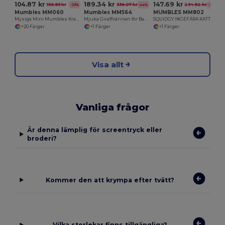
104.87 kr
189.34 kr
147.69 kr
156.93 kr
336.07 kr
234.92 kr
-33%
-44%
-37%
Mumbles MM060
Mumbles MM564
MUMBLES MM802
Mysiga Mini Mumbles Kramvänlig Gosedjur
Mjuka Giraffvännen för Barn och Bebisar
SQUIDGY INGEFÄRA KATT
+20 Färger
+1 Färger
+1 Färger
Visa allt
Vanliga frågor
Är denna lämplig för screentryck eller
broderi?
Kommer den att krympa efter tvätt?
Vilka storlekar finns tillgängliga?