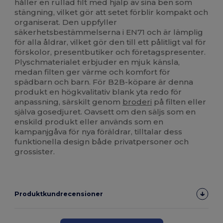
håller en rullad filt med hjälp av sina ben som
stängning, vilket gör att setet förblir kompakt och
organiserat. Den uppfyller
säkerhetsbestämmelserna i EN71 och är lämplig
för alla åldrar, vilket gör den till ett pålitligt val för
förskolor, presentbutiker och företagspresenter.
Plyschmaterialet erbjuder en mjuk känsla,
medan filten ger värme och komfort för
spädbarn och barn. För B2B-köpare är denna
produkt en högkvalitativ blank yta redo för
anpassning, särskilt genom
broderi
på filten eller
själva gosedjuret. Oavsett om den säljs som en
enskild produkt eller används som en
kampanjgåva för nya föräldrar, tilltalar dess
funktionella design både privatpersoner och
grossister.
Produktkundrecensioner