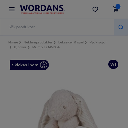
×
Wordans-app
Hämta app
Bättre priser i appen!
Home
Reklamprodukter
Leksaker & spel
Mjukisdjur
Björnar
Mumbles MM034
W1
Skickas inom