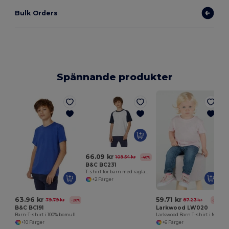
Bulk Orders
Spännande produkter
L
66.09 kr
109.54 kr
-40%
B&C BC231
T-shirt för barn med raglanärm
+2 Färger
63.96 kr
59.71 kr
79.79 kr
87.23 kr
-20%
-32%
B&C BC191
Larkwood LW020
Barn-T-shirt i 100% bomull
Larkwood Barn T-shirt i Mjuk Bomull
+10 Färger
+6 Färger