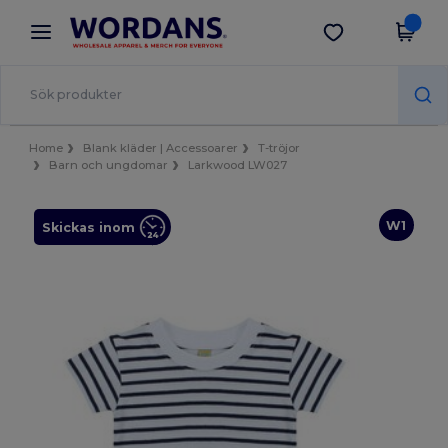
×
Wordans-app
Hämta app
Bättre priser i appen!
Home
Blank kläder | Accessoarer
T-tröjor
Barn och ungdomar
Larkwood LW027
W1
Skickas inom