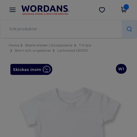
×
Wordans-app
Hämta app
Bättre priser i appen!
Home
Blank kläder | Accessoarer
T-tröjor
Barn och ungdomar
Larkwood LW020
W1
Skickas inom