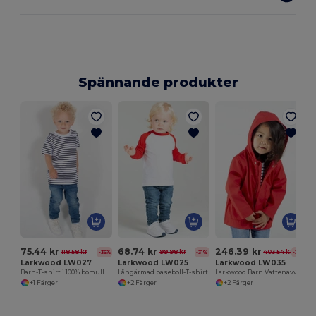
Spännande produkter
75.44 kr
68.74 kr
246.39 kr
118.58 kr
99.98 kr
403.54 kr
-36%
-31%
-39%
Larkwood LW027
Larkwood LW025
Larkwood LW035
Barn-T-shirt i 100% bomull
Långärmad baseboll-T-shirt
Larkwood Barn Vattenavvisande Jacka
+1 Färger
+2 Färger
+2 Färger