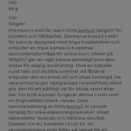
Vikt
68 g.
Vikt
160g/m²
Premium t-shirt för barn 100%
bomull
160g/m² för
komfort och hållbarhet. Denna Larkwood t-shirt
för barn är designad med höga kvalitetskrav och
erbjuder en mjuk känsla och optimal
absorptionsförmåga för aktiva barn. Vikten på
160g/m² ger en rejäl känsla samtidigt som den
andas för daglig användning. Med en klassisk
rund hals och dubbla sömmar vid fållarna
erbjuder den en enkel stil och ökad livslängd. De
raka ärmarna ger obegränsad rörelsefrihet, vilket
gör den till ett pålitligt val för skola, sport eller
lek. För B2B-kunder fungerar denna t-shirt som
en högkvalitativ blank canvas. Dess
sammansättning av 100%
bomull
är särskilt
lämplig för olika anpassningstekniker, vilket
säkerställer levande och hållbara resultat.
Oavsett om du beställer i bulk för ett
skolevenemang eller fyller på lagret för en