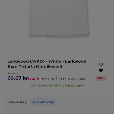
Larkwood
LW020
- White
-
Larkwood
Barn T-shirt i Mjuk Bomull
Börjar vid
60.67 kr
|
-
30
%
87.23 kr
Moms inkl.
48.54 kr
Exkl. Moms
Fri frakt vid 1 199 kr på detta lager!
Välj en färg:
Visa allt
+ 5