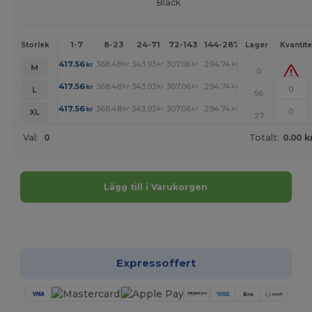
Black
1-7
8-23
24-71
72-143
144-287
288 +
Mer
Storlek
Lager
Kvantite
+
417.56
368.48
343.93
307.06
294.74
282.52
kr
kr
kr
kr
kr
kr
M
0
+
417.56
368.48
343.93
307.06
294.74
282.52
kr
kr
kr
kr
kr
kr
L
56
+
417.56
368.48
343.93
307.06
294.74
282.52
kr
kr
kr
kr
kr
kr
XL
27
Val:
0
Totalt:
0.00 k
Lägg till i Varukorgen
Anpassa det!
Expressoffert