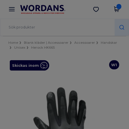
×
Wordans-app
Hämta app
Bättre priser i appen!
Home
Blank kläder | Accessoarer
Accessoarer
Handskar
Unisex
Herock HK665
W1
Skickas inom