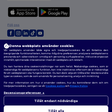
Följ oss
2026. Alla rättigheter förbehållna
Denna webbplats använder cookies
Allmänna Villkor
|
Anpassad policy
|
Integritetspolicy
|
Policy för cookies
Vår webbplats använder både egna och tredjepartscookies för att förbättra den
|
Karta över webbplatsen
övergripande funktionaliteten, komma ihåg dina preferenser, analysera webbplatsens
prestanda och säkerställa en smidig och personlig surfupplevelse, inklusive anpassat
innehåll, optimerade interaktioner med vår webbplats och reklam.
Du kan hantera dina cookieinställningar när som helst. Nödvändiga cookies, som är
nödvändiga för webbplatsens funktion, kan inte inaktiveras eftersom de är nödvändiga
för att webbplatsen ska fungera korrekt. Du kan dock välja att tillåta eller blockera andra
typer av cookies, som de som används för personalisering, analys och inriktning.
För mer information om hur vi använder cookies, hur du kontrollerar dem och om
tredjepartscookies, vänligen se vår
Cookies policy
och
Privacy Policy
.
Recensionspreferenser
👋
Hej
Om du har några frågor eller
Tillåt endast nödvändiga
funderingar kan du kontakta
oss när som helst. Vår chatbot
Tillåt alla
finns här för som hjälp.