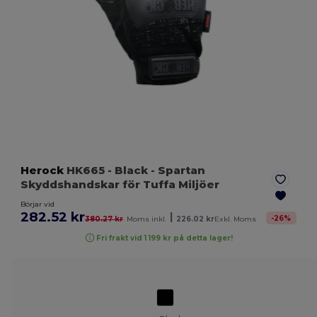
Herock
HK665
- Black
- Spartan
Skyddshandskar för Tuffa Miljöer
Börjar vid
282.52 kr
|
-
26
%
380.27 kr
Moms inkl.
226.02 kr
Exkl. Moms
Fri frakt vid 1 199 kr på detta lager!