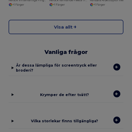
Herock Vintervänliga Fingervantar
Herock Värmande Fleece Tröja med Förstärkta Armbågar
Hållbara Arbetsbyxor med Flera Fickor och Stretch
+1 Färger
+1 Färger
+1 Färger
Visa allt
Vanliga frågor
Är dessa lämpliga för screentryck eller
broderi?
Krymper de efter tvätt?
Vilka storlekar finns tillgängliga?