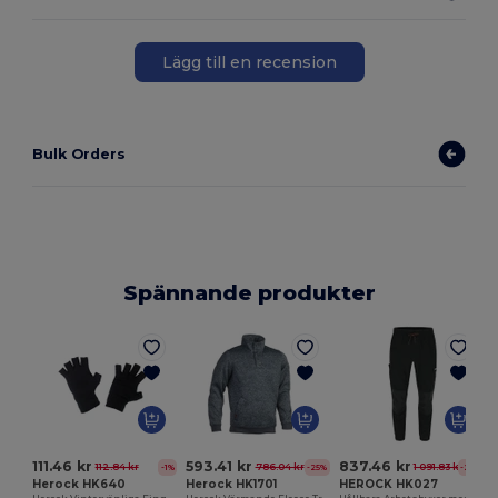
Lägg till en recension
Bulk Orders
Spännande produkter
111.46 kr
593.41 kr
837.46 kr
112.84 kr
786.04 kr
1 091.83 kr
-1%
-25%
-23%
Herock HK640
Herock HK1701
HEROCK HK027