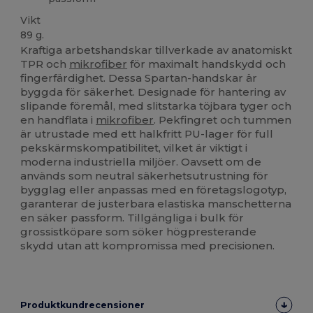
Vikt
89 g.
Kraftiga arbetshandskar tillverkade av anatomiskt
TPR och
mikrofiber
för maximalt handskydd och
fingerfärdighet. Dessa Spartan-handskar är
byggda för säkerhet. Designade för hantering av
slipande föremål, med slitstarka töjbara tyger och
en handflata i
mikrofiber
. Pekfingret och tummen
är utrustade med ett halkfritt PU-lager för full
pekskärmskompatibilitet, vilket är viktigt i
moderna industriella miljöer. Oavsett om de
används som neutral säkerhetsutrustning för
bygglag eller anpassas med en företagslogotyp,
garanterar de justerbara elastiska manschetterna
en säker passform. Tillgängliga i bulk för
grossistköpare som söker högpresterande
skydd utan att kompromissa med precisionen.
Produktkundrecensioner