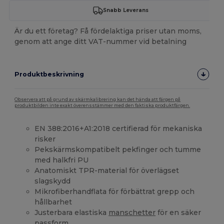
Snabb Leverans
Är du ett företag? Få fördelaktiga priser utan moms,
genom att ange ditt VAT-nummer vid betalning
Produktbeskrivning
Observera att på grund av skärmkalibrering kan det hända att färgen på
produktbilden inte exakt överensstämmer med den faktiska produktfärgen.
EN 388:2016+A1:2018 certifierad för mekaniska
risker
Pekskärmskompatibelt pekfinger och tumme
med halkfri PU
Anatomiskt TPR-material för överlägset
slagskydd
Mikrofiberhandflata för förbättrat grepp och
hållbarhet
Justerbara elastiska
manschetter
för en säker
passform