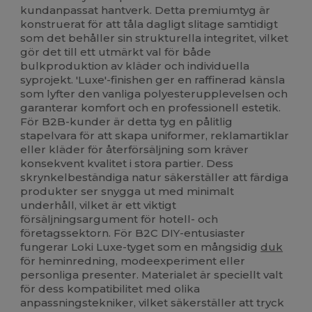
kundanpassat hantverk. Detta premiumtyg är
konstruerat för att tåla dagligt slitage samtidigt
som det behåller sin strukturella integritet, vilket
gör det till ett utmärkt val för både
bulkproduktion av kläder och individuella
syprojekt. 'Luxe'-finishen ger en raffinerad känsla
som lyfter den vanliga polyesterupplevelsen och
garanterar komfort och en professionell estetik.
För B2B-kunder är detta tyg en pålitlig
stapelvara för att skapa uniformer, reklamartiklar
eller kläder för återförsäljning som kräver
konsekvent kvalitet i stora partier. Dess
skrynkelbeständiga natur säkerställer att färdiga
produkter ser snygga ut med minimalt
underhåll, vilket är ett viktigt
försäljningsargument för hotell- och
företagssektorn. För B2C DIY-entusiaster
fungerar Loki Luxe-tyget som en mångsidig
duk
för heminredning, modeexperiment eller
personliga presenter. Materialet är speciellt valt
för dess kompatibilitet med olika
anpassningstekniker, vilket säkerställer att tryck