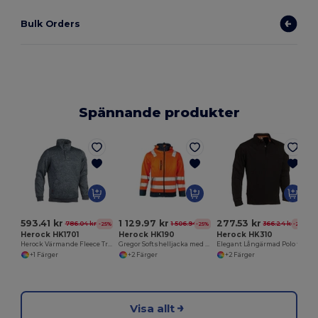
Bulk Orders
Spännande produkter
593.41 kr
1 129.97 kr
277.53 kr
786.04 kr
1 506.94 kr
366.24 kr
-25%
-25%
-24%
Herock HK1701
Herock HK190
Herock HK310
Herock Värmande Fleece Tröja med Förstärkta Armbågar
Gregor Softshelljacka med hög synlighet
Elegant Långärmad Polo för Alla Tillfällen
+1 Färger
+2 Färger
+2 Färger
Visa allt