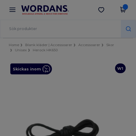
×
Wordans-app
Hämta app
Bättre priser i appen!
Home
Blank kläder | Accessoarer
Accessoarer
Skor
Unisex
Herock HK650
W1
Skickas inom