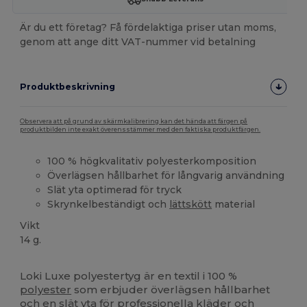
Är du ett företag? Få fördelaktiga priser utan moms,
genom att ange ditt VAT-nummer vid betalning
Produktbeskrivning
Observera att på grund av skärmkalibrering kan det hända att färgen på
produktbilden inte exakt överensstämmer med den faktiska produktfärgen.
100 % högkvalitativ polyesterkomposition
Överlägsen hållbarhet för långvarig användning
Slät yta optimerad för tryck
Skrynkelbeständigt och
lättskött
material
Vikt
14 g.
Tillverkad i Europa
Loki Luxe polyestertyg är en textil i 100 %
polyester
som erbjuder överlägsen hållbarhet
och en slät yta för professionella kläder och