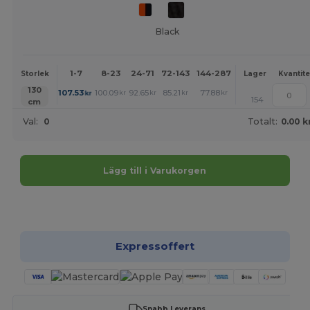
Black
1-7
8-23
24-71
72-143
144-287
288 +
Mer
Storlek
Lager
Kvantite
+
130
107.53
100.09
92.65
85.21
77.88
74.16
kr
kr
kr
kr
kr
kr
154
cm
Val:
0
Totalt:
0.00 k
Lägg till i Varukorgen
Anpassa det!
Expressoffert
Snabb Leverans