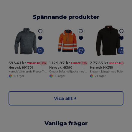
Spännande produkter
593.41 kr
1 129.97 kr
277.53 kr
786.04 kr
1 506.94 kr
366.24 kr
-25%
-25%
-24%
Herock HK1701
Herock HK190
Herock HK310
Herock Värmande Fleece Tröja med Förstärkta Armbågar
Gregor Softshelljacka med hög synlighet
Elegant Långärmad Polo för Alla Tillfällen
+1 Färger
+2 Färger
+2 Färger
Visa allt
Vanliga frågor