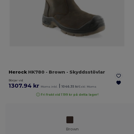
Herock
HK780
- Brown
- Skyddsstövlar
Börjar vid
1307.94 kr
|
Moms inkl.
1046.35 kr
Exkl. Moms
Fri frakt vid 1 199 kr på detta lager!
Brown