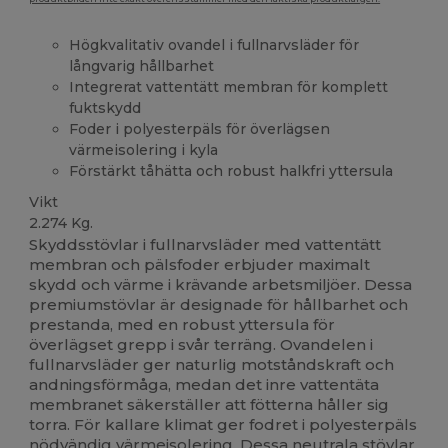
Högkvalitativ ovandel i fullnarvsläder för
långvarig hållbarhet
Integrerat vattentätt membran för komplett
fuktskydd
Foder i polyesterpäls för överlägsen
värmeisolering i kyla
Förstärkt tåhätta och robust halkfri yttersula
Vikt
2.274 Kg.
Skyddsstövlar i fullnarvsläder med vattentätt
membran och pälsfoder erbjuder maximalt
skydd och värme i krävande arbetsmiljöer. Dessa
premiumstövlar är designade för hållbarhet och
prestanda, med en robust yttersula för
överlägset grepp i svår terräng. Ovandelen i
fullnarvsläder ger naturlig motståndskraft och
andningsförmåga, medan det inre vattentäta
membranet säkerställer att fötterna håller sig
torra. För kallare klimat ger fodret i polyesterpäls
nödvändig värmeisolering. Dessa neutrala stövlar