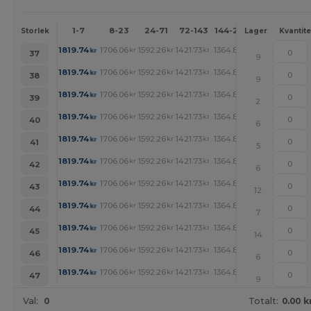
1-7
8-23
24-71
72-143
144-287
288 +
Me
Storlek
Lager
Kvantite
+
1819.74
1706.06
1592.26
1421.73
1364.89
1307.94
kr
kr
kr
kr
kr
kr
37
9
+
1819.74
1706.06
1592.26
1421.73
1364.89
1307.94
kr
kr
kr
kr
kr
kr
38
9
+
1819.74
1706.06
1592.26
1421.73
1364.89
1307.94
kr
kr
kr
kr
kr
kr
39
2
+
1819.74
1706.06
1592.26
1421.73
1364.89
1307.94
kr
kr
kr
kr
kr
kr
40
6
+
1819.74
1706.06
1592.26
1421.73
1364.89
1307.94
kr
kr
kr
kr
kr
kr
41
5
+
1819.74
1706.06
1592.26
1421.73
1364.89
1307.94
kr
kr
kr
kr
kr
kr
42
6
+
1819.74
1706.06
1592.26
1421.73
1364.89
1307.94
kr
kr
kr
kr
kr
kr
43
12
+
1819.74
1706.06
1592.26
1421.73
1364.89
1307.94
kr
kr
kr
kr
kr
kr
44
7
+
1819.74
1706.06
1592.26
1421.73
1364.89
1307.94
kr
kr
kr
kr
kr
kr
45
14
+
1819.74
1706.06
1592.26
1421.73
1364.89
1307.94
kr
kr
kr
kr
kr
kr
46
6
+
1819.74
1706.06
1592.26
1421.73
1364.89
1307.94
kr
kr
kr
kr
kr
kr
47
9
Val:
0
Totalt:
0.00 k