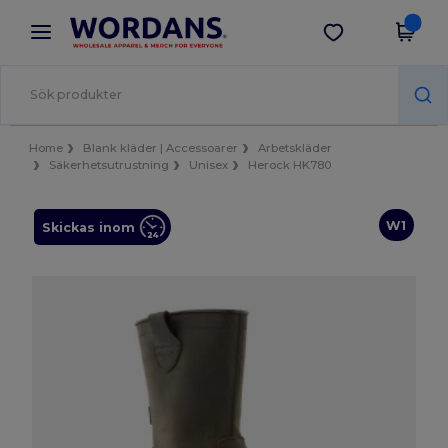
×
Wordans-app
Hämta app
Bättre priser i appen!
Home
Blank kläder | Accessoarer
Arbetskläder
Säkerhetsutrustning
Unisex
Herock HK780
W1
Skickas inom