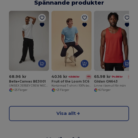
Spännande produkter
68.96 kr
40.16 kr
65.98 kr
43.56 kr
74.38 kr
-8%
-11%
Bella+Canvas BE3001
Fruit of the Loom SC6
Gildan GN643
UNISEX JERSEY CREW NECK T-SHIRT
Kortärmad T-shirt i 100% bomull
Linne i bomull för män
+25 Färger
+21 Färger
+6 Färger
Visa allt