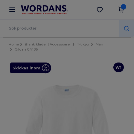
×
Wordans-app
Hämta app
Bättre priser i appen!
Home
Blank kläder | Accessoarer
T-tröjor
Män
Gildan GN186
W1
Skickas inom