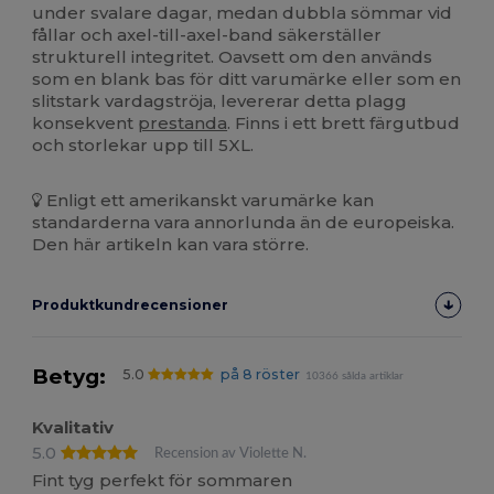
under svalare dagar, medan dubbla sömmar vid
fållar och axel-till-axel-band säkerställer
strukturell integritet. Oavsett om den används
som en blank bas för ditt varumärke eller som en
slitstark vardagströja, levererar detta plagg
konsekvent
prestanda
. Finns i ett brett färgutbud
och storlekar upp till 5XL.
Enligt ett amerikanskt varumärke kan
standarderna vara annorlunda än de europeiska.
Den här artikeln kan vara större.
Produktkundrecensioner
Betyg:
5.0
på 8 röster
10366 sålda artiklar
Kvalitativ
5.0
Recension av Violette N.
Fint tyg perfekt för sommaren