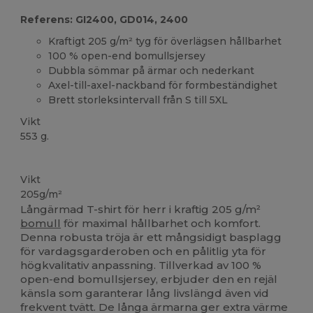
Referens: GI2400, GD014, 2400
Kraftigt 205 g/m² tyg för överlägsen hållbarhet
100 % open-end bomullsjersey
Dubbla sömmar på ärmar och nederkant
Axel-till-axel-nackband för formbeständighet
Brett storleksintervall från S till 5XL
Vikt
553 g.
Anpassningsbar
Vikt
205g/m²
Långärmad T-shirt för herr i kraftig 205 g/m²
bomull
för maximal hållbarhet och komfort.
Denna robusta tröja är ett mångsidigt basplagg
för vardagsgarderoben och en pålitlig yta för
högkvalitativ anpassning. Tillverkad av 100 %
open-end bomullsjersey, erbjuder den en rejäl
känsla som garanterar lång livslängd även vid
frekvent tvätt. De långa ärmarna ger extra värme