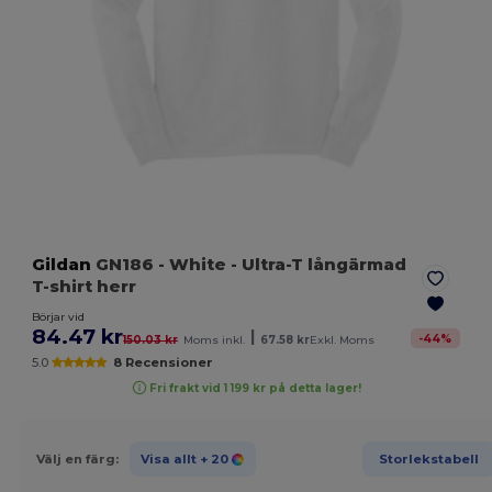
Gildan
GN186
- White
- Ultra-T långärmad
T-shirt herr
Börjar vid
84.47 kr
|
-
44
%
150.03 kr
Moms inkl.
67.58 kr
Exkl. Moms
5.0
8 Recensioner
Fri frakt vid 1 199 kr på detta lager!
Välj en färg:
Visa allt
+ 20
Storlekstabell