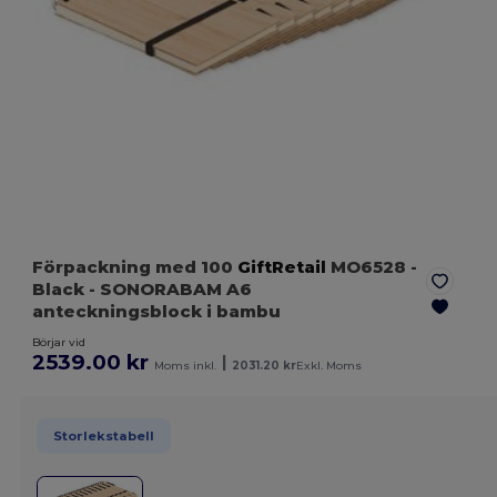
Förpackning med 100
GiftRetail
MO6528
-
Black
- SONORABAM A6
anteckningsblock i bambu
Börjar vid
2539.00 kr
|
Moms inkl.
2031.20 kr
Exkl. Moms
Storlekstabell