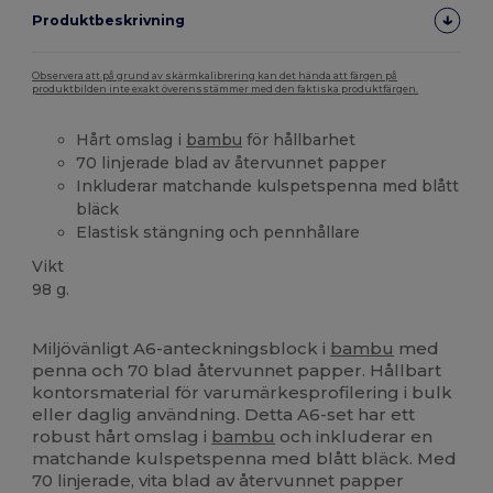
Produktbeskrivning
Observera att på grund av skärmkalibrering kan det hända att färgen på
produktbilden inte exakt överensstämmer med den faktiska produktfärgen.
Hårt omslag i
bambu
för hållbarhet
70 linjerade blad av återvunnet papper
Inkluderar matchande kulspetspenna med blått
bläck
Elastisk stängning och pennhållare
Vikt
98 g.
Högt lager
Miljövänligt A6-anteckningsblock i
bambu
med
penna och 70 blad återvunnet papper. Hållbart
kontorsmaterial för varumärkesprofilering i bulk
eller daglig användning. Detta A6-set har ett
robust hårt omslag i
bambu
och inkluderar en
matchande kulspetspenna med blått bläck. Med
70 linjerade, vita blad av återvunnet papper