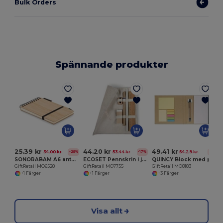
Bulk Orders
Spännande produkter
G
25.39 kr
44.20 kr
49.41 kr
34.00 kr
53.44 kr
54.29 kr
-25%
-17%
-9%
SONORABAM A6 anteckningsblock i bambu
ECOSET Pennskrin i jute och bomull
QUINCY Block med post-its och penna
GiftRetail MO6528
GiftRetail MO7755
GiftRetail MO8183
+1 Färger
+1 Färger
+3 Färger
Visa allt