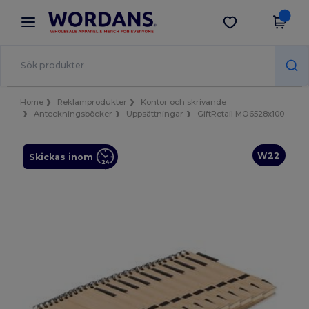
×
Wordans-app
Hämta app
Bättre priser i appen!
Home
Reklamprodukter
Kontor och skrivande
Anteckningsböcker
Uppsättningar
GiftRetail MO6528x100
W22
Skickas inom