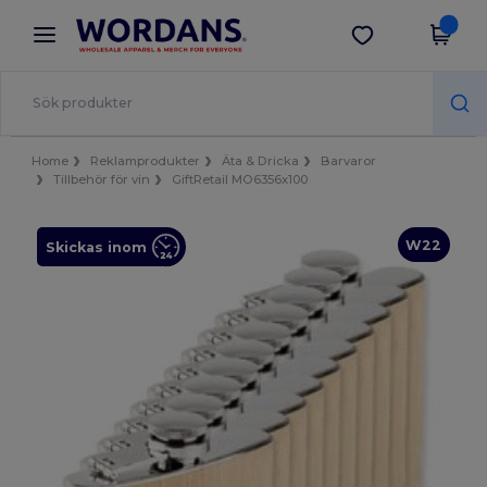
×
Wordans-app
Hämta app
Bättre priser i appen!
Home
Reklamprodukter
Äta & Dricka
Barvaror
Tillbehör för vin
GiftRetail MO6356x100
W22
Skickas inom