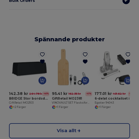
Bulk Orders
Spännande produkter
E
142.38 kr
95.41 kr
177.01 kr
264.78 kr
162.35 kr
401.62 kr
-46%
-41%
-56%
BRIDGE Stor bordsduk 280x210 cm
GiftRetail MO2381
6-delat cocktailset i rostfritt stål
GiftRetail MO2103
VINOVAULT SET Flasksformad vinset
Egotier 94043
+2 Färger
+1 Färger
+1 Färger
Visa allt