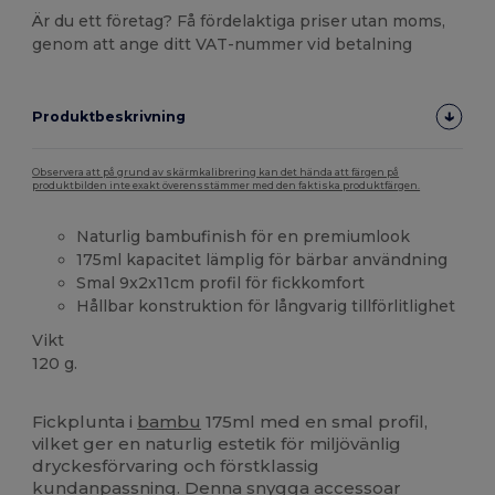
Är du ett företag? Få fördelaktiga priser utan moms,
genom att ange ditt VAT-nummer vid betalning
Produktbeskrivning
Observera att på grund av skärmkalibrering kan det hända att färgen på
produktbilden inte exakt överensstämmer med den faktiska produktfärgen.
Naturlig bambufinish för en premiumlook
175ml kapacitet lämplig för bärbar användning
Smal 9x2x11cm profil för fickkomfort
Hållbar konstruktion för långvarig tillförlitlighet
Vikt
120 g.
Högt lager
Fickplunta i
bambu
175ml med en smal profil,
vilket ger en naturlig estetik för miljövänlig
dryckesförvaring och förstklassig
kundanpassning. Denna snygga accessoar