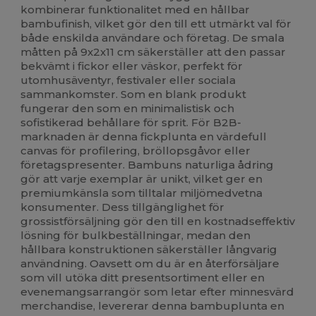
kombinerar funktionalitet med en hållbar
bambufinish, vilket gör den till ett utmärkt val för
både enskilda användare och företag. De smala
måtten på 9x2x11 cm säkerställer att den passar
bekvämt i fickor eller väskor, perfekt för
utomhusäventyr, festivaler eller sociala
sammankomster. Som en blank produkt
fungerar den som en minimalistisk och
sofistikerad behållare för sprit. För B2B-
marknaden är denna fickplunta en värdefull
canvas för profilering, bröllopsgåvor eller
företagspresenter. Bambuns naturliga ådring
gör att varje exemplar är unikt, vilket ger en
premiumkänsla som tilltalar miljömedvetna
konsumenter. Dess tillgänglighet för
grossistförsäljning gör den till en kostnadseffektiv
lösning för bulkbeställningar, medan den
hållbara konstruktionen säkerställer långvarig
användning. Oavsett om du är en återförsäljare
som vill utöka ditt presentsortiment eller en
evenemangsarrangör som letar efter minnesvärd
merchandise, levererar denna bambuplunta en