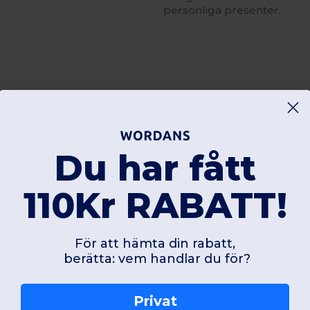
personliga presenter.
Lägg till en recension
Du har fått
110Kr RABATT!
För att hämta din rabatt,
berätta: vem handlar du för?
Spännande produkter
Privat