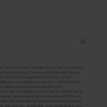
te och 320 gr/m² canvas för en flaska, perfekt
ch anpassning. Denna sofistikerade bärare
n strukturerad passform för vin- eller
ionen av kraftig canvas och rustik jute gör
 för både exklusiv detaljhandel och
tt om den används som en stilren blank påse
nterar denna påse ett professionellt intryck.
 hållbart alternativ till pappersförpackningar,
g. Perfekt för vingårdar, eventplanerare eller