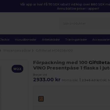
Vår app är live! Få 110 SEK rabatt vid köp över 880 SEK 
Ännu bättre priser i appen!
Jackor
Huvudbonader
Arbetskläder
Träningskläder
Accessoare
Presentera påsar
GiftRetail MO6258x100
Förpackning med 100
GiftReta
VINO Presentpåse 1 flaska i jut
W22
Börjar vid
2933.00 kr
|
Moms inkl.
2346.40 kr
Exkl.