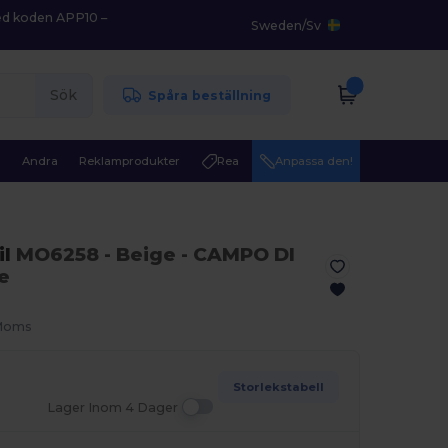
med koden APP10 –
Sweden
/
Sv
Sök
Spåra beställning
r
Andra
Reklamprodukter
Rea
Anpassa den!
il
MO6258
- Beige
- CAMPO DI
e
 Moms
Storlekstabell
Lager Inom 4 Dager