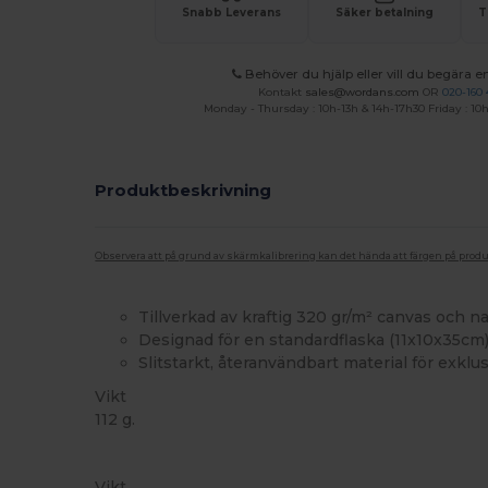
Snabb Leverans
Säker betalning
T
Behöver du hjälp eller vill du begära en
Kontakt
sales@wordans.com
OR
020-160 
Monday - Thursday : 10h-13h & 14h-17h30 Friday : 10h
Produktbeskrivning
Observera att på grund av skärmkalibrering kan det hända att färgen på pro
Tillverkad av kraftig 320 gr/m² canvas och na
Designad för en standardflaska (11x10x35cm
Slitstarkt, återanvändbart material för exklu
Vikt
112 g.
Högt lager
Vikt