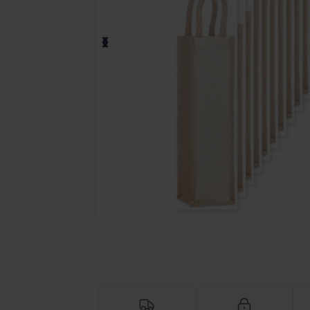
Begär en anpassad offert för dina