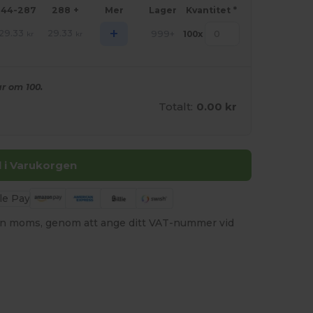
144-287
288 +
Mer
Lager
Kvantitet *
+
29.33
29.33
999+
100
x
kr
kr
r om 100.
Totalt:
0.00 kr
ll i Varukorgen
utan moms, genom att ange ditt VAT-nummer vid