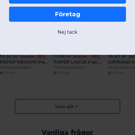
Företag
Nej tack
10.52 kr
11.58 kr
16.47 kr
-15%
-16%
12.43 kr
13.81 kr
20.
PAPER MEDIUM Papperspåse mellan 150 gr/m²
PAPER LARGE Papperspåse stor 150 gr/m²
GiftRetail
GiftRetail MO8808
GiftRetail MO8809
+2 Färger
+2 Färger
+1 Färger
Visa allt
Vanliga frågor