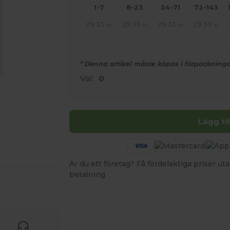
1-7
8-23
24-71
72-143
29.33
29.33
29.33
29.33
kr
kr
kr
kr
* Denna artikel måste köpas i förpackninga
Val:
0
Lägg ti
Är du ett företag? Få fördelaktiga priser 
betalning
 produkter