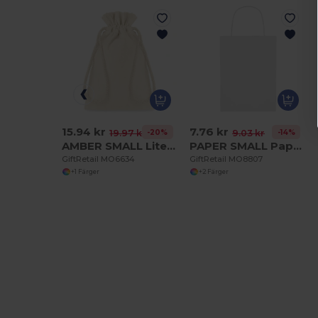
15.94 kr
7.76 kr
-20%
-14%
19.97 kr
9.03 kr
AMBER SMALL Liten påse ekologisk bomull
PAPER SMALL Papperspåse liten 150 gr/m²
GiftRetail MO6634
GiftRetail MO8807
+1 Färger
+2 Färger