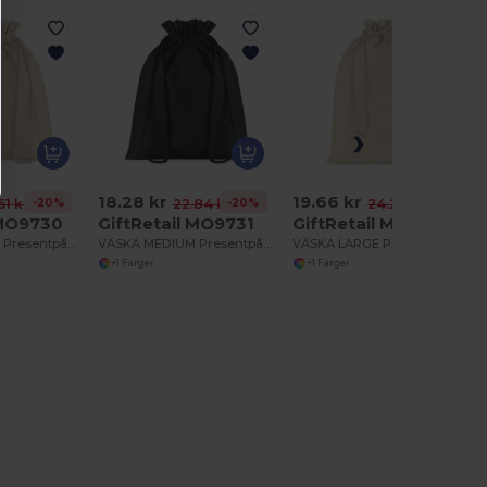
18.28 kr
19.66 kr
-20%
-20%
-19%
51 kr
22.84 kr
24.23 kr
 MO9730
GiftRetail MO9731
GiftRetail MO9732
VÄSKA MEDIUM Presentpåse bomull - Medium
VÄSKA MEDIUM Presentpåse bomull - Medium
VÄSKA LARGE Presentpåse bomull - Large
+1 Färger
+1 Färger