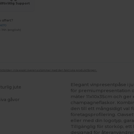
illförlitlig Support
 offert?
4670
-14h (english)
duktbilden inte exakt överensstämmer med den faktiska produktfärgen.
Elegant vinpresentpåse i ju
turlig jute
för premiumpresentation o
)
mäter 11x10x35cm och ger e
siva gåvor
champagneflaskor. Kombinat
den till ett mångsidigt val
företagsprofilering. Oavse
eller med din logotyp, gara
Tillgänglig för storköp, ett
designad för återanvändnin