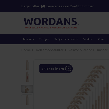
Begär offert
|
Leverans inom 24-48h timmar
Märken
T-tröjor
Tröjor och fleece
Väskor
Polo
Home
Reklamprodukter
Väskor & Resor
Kassar
Skickas inom