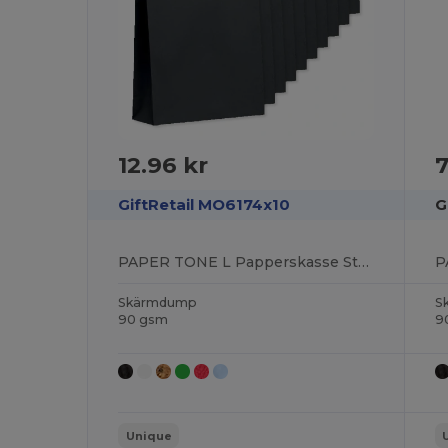
12.96 kr
7
GiftRetail MO6174x10
G
PAPER TONE L Papperskasse Stor 90 gr/m²
Skärmdump
S
90 gsm
9
Unique