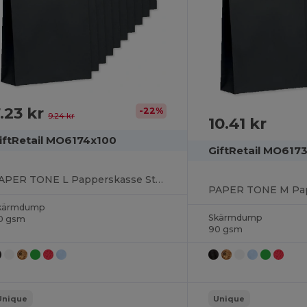
.23 kr
-22%
9.24 kr
10.41 kr
iftRetail MO6174x100
GiftRetail MO617
PAPER TONE L Papperskasse Stor 90 gr/m²
kärmdump
Skärmdump
0 gsm
90 gsm
Unique
Unique