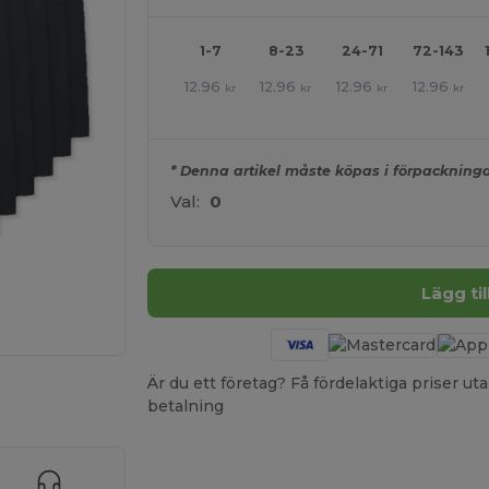
1-7
8-23
24-71
72-143
12.96
12.96
12.96
12.96
kr
kr
kr
kr
* Denna artikel måste köpas i förpackninga
Val:
0
Lägg ti
Är du ett företag? Få fördelaktiga priser 
 HÄR!
betalning