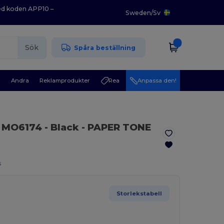
med koden APP10 –
Sweden
/
Sv
Sök
Spåra beställning
r
Andra
Reklamprodukter
Rea
Anpassa den!
MO6174
- Black
- PAPER TONE
s
Storlekstabell