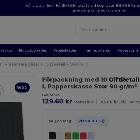
Vår app är live! Få 110 SEK rabatt vid köp över 880 SEK 
Ännu bättre priser i appen!
Jackor
Huvudbonader
Arbetskläder
Träningskläder
Accessoare
Presentera påsar
GiftRetail MO6174x10
Förpackning med 10
GiftRetail
L Papperskasse Stor 90 gr/m²
W22
Börjar vid
129.60 kr
|
Moms inkl.
103.68 kr
Exkl. Mom
Välj en färg:
Visa allt
+ 5