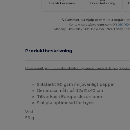
Snabb Leverans
Säker betalning
T
Behöver du hjälp eller vill du begära en
Kontakt
sales@wordans.com
OR
020-160 
Monday - Thursday : 10h-13h & 14h-17h30 Friday : 10h
Produktbeskrivning
Observera att på grund av skärmkalibrering kan det hända att färgen på pro
Slitstarkt 90 gsm miljövänligt papper
Generösa mått på 32x12x40 cm
Tillverkad i Europeiska unionen
Slät yta optimerad för tryck
Vikt
56 g.
Högt lager