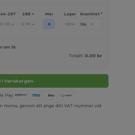
144-287
288 +
Mer
Lager
Kvantitet *
+
12.96
12.96
999+
10
x
kr
kr
r om 10.
Totalt:
0.00 kr
ll i Varukorgen
utan moms, genom att ange ditt VAT-nummer vid