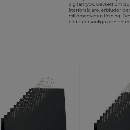
digitaltryck. Oavsett om d
återförsäljare, erbjuder d
miljömedveten lösning. Des
både personliga presenter 
npassa
Anpassa
Det!
Det!