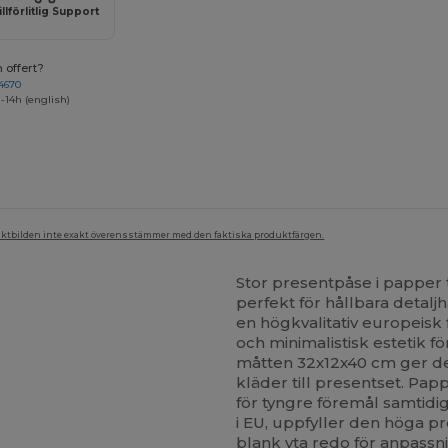
illförlitlig Support
 offert?
4670
-14h (english)
duktbilden inte exakt överensstämmer med den faktiska produktfärgen.
Stor presentpåse i papper t
perfekt för hållbara deta
en högkvalitativ europeisk 
och minimalistisk estetik 
måtten 32x12x40 cm ger de
kläder till presentset. Pa
för tyngre föremål samtidig
i EU, uppfyller den höga 
blank yta redo för anpass