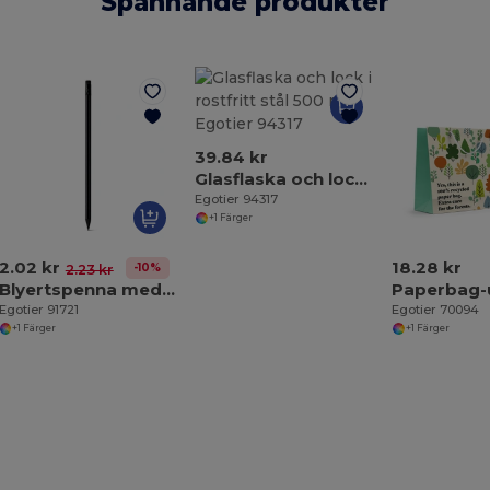
Spännande produkter
39.84 kr
Glasflaska och lock i rostfritt stål 500 ml
Egotier 94317
+1 Färger
2.02 kr
18.28 kr
-10%
2.23 kr
Blyertspenna med suddgummi och hårdhetsgrad HB
Egotier 91721
Egotier 70094
+1 Färger
+1 Färger