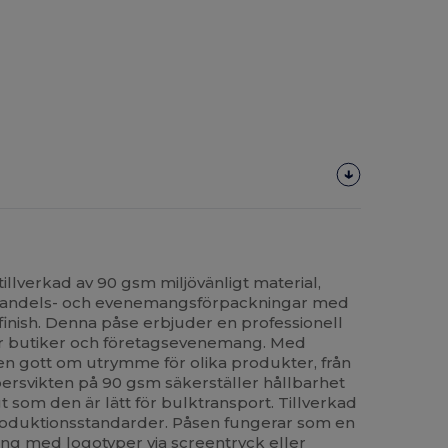
illverkad av 90 gsm miljövänligt material,
ljhandels- och evenemangsförpackningar med
finish. Denna påse erbjuder en professionell
för butiker och företagsevenemang. Med
n gott om utrymme för olika produkter, från
ppersvikten på 90 gsm säkerställer hållbarhet
t som den är lätt för bulktransport. Tillverkad
produktionsstandarder. Påsen fungerar som en
ning med logotyper via
screentryck
eller