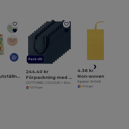
Pack x10
4.36 kr
244.40 kr
Paperbag-utställning
Non-woven påse (80 g/m²)
Förpackning med 10 GiftRetail MO9268
Egotier 34048
COTTONEL COLOUR + Shopping väska 140 gr/m3
+2 Färger
+23 Färger