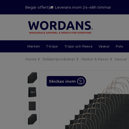
Begär offert
|
Leverans inom 24-48h timmar
Märken
T-tröjor
Tröjor och fleece
Väskor
Polo
Home
Reklamprodukter
Väskor & Resor
Kassar
Skickas inom