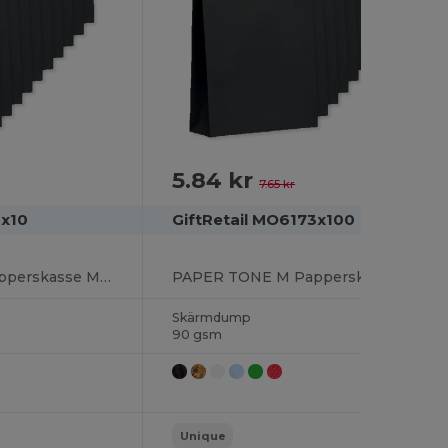
5.84 kr
-24%
7.65 kr
3x10
GiftRetail MO6173x100
PAPER TONE M Papperskasse Mellan 90 gr/m²
PAPER TONE M Papperskasse Mellan 90 gr/m²
Skärmdump
90 gsm
Unique