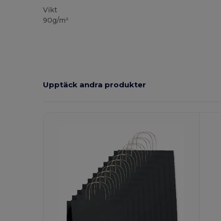
Vikt
90g/m²
Upptäck andra produkter
Anpassa
A
Det!