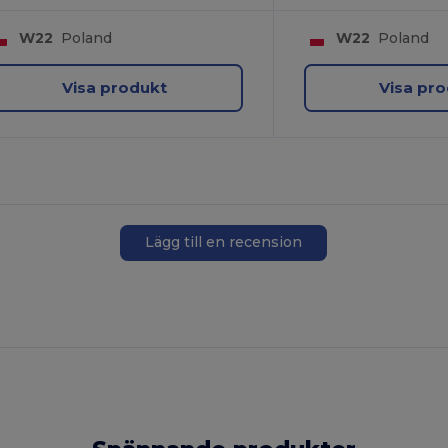
W22
Poland
W22
Poland
Visa produkt
Visa pr
Lägg till en recension