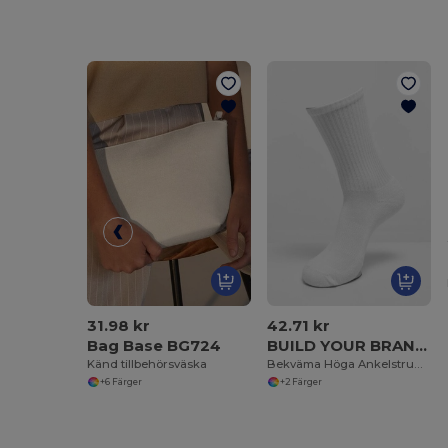
31.98 kr
42.71 kr
Bag Base BG724
BUILD YOUR BRAND BY201
Känd tillbehörsväska
Bekväma Höga Ankelstrumpor i Bomull
+6 Färger
+2 Färger