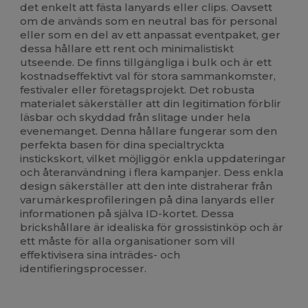
det enkelt att fästa lanyards eller clips. Oavsett
om de används som en neutral bas för personal
eller som en del av ett anpassat eventpaket, ger
dessa hållare ett rent och minimalistiskt
utseende. De finns tillgängliga i bulk och är ett
kostnadseffektivt val för stora sammankomster,
festivaler eller företagsprojekt. Det robusta
materialet säkerställer att din legitimation förblir
läsbar och skyddad från slitage under hela
evenemanget. Denna hållare fungerar som den
perfekta basen för dina specialtryckta
instickskort, vilket möjliggör enkla uppdateringar
och återanvändning i flera kampanjer. Dess enkla
design säkerställer att den inte distraherar från
varumärkesprofileringen på dina lanyards eller
informationen på själva ID-kortet. Dessa
brickshållare är idealiska för grossistinköp och är
ett måste för alla organisationer som vill
effektivisera sina inträdes- och
identifieringsprocesser.