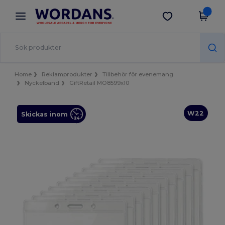
×
Wordans-app
Hämta app
Bättre priser i appen!
Home
Reklamprodukter
Tillbehör för evenemang
Nyckelband
GiftRetail MO8599x10
W22
Skickas inom