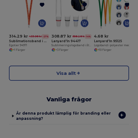
E
314.29 kr
308.87 kr
4.68 kr
433.08 kr
358.28 kr
-27%
-14%
Sublimationsband i polyester
Lanyard'In 94417
Lanyard'In 95125
Egotier 94971
Sublimeringslogoband i återvunnen polyester (100 % rPET) med silikonmugghållare
Logoband i polyester med säkerhetsspänne
+1 Färger
+3 Färger
+10 Färger
Visa allt
Vanliga frågor
Är denna produkt lämplig för branding eller
anpassning?