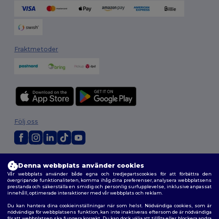
Fraktmetoder
Följ oss
2026. Alla rättigheter förbehållna
Denna webbplats använder cookies
Allmänna Villkor
|
Anpassad policy
|
Integritetspolicy
|
Policy för cookies
Vår webbplats använder både egna och tredjepartscookies för att förbättra den
|
Karta över webbplatsen
övergripande funktionaliteten, komma ihåg dina preferenser, analysera webbplatsens
prestanda och säkerställa en smidig och personlig surfupplevelse, inklusive anpassat
innehåll, optimerade interaktioner med vår webbplats och reklam.
Du kan hantera dina cookieinställningar när som helst. Nödvändiga cookies, som är
nödvändiga för webbplatsens funktion, kan inte inaktiveras eftersom de är nödvändiga
för att webbplatsen ska fungera korrekt. Du kan dock välja att tillåta eller blockera andra