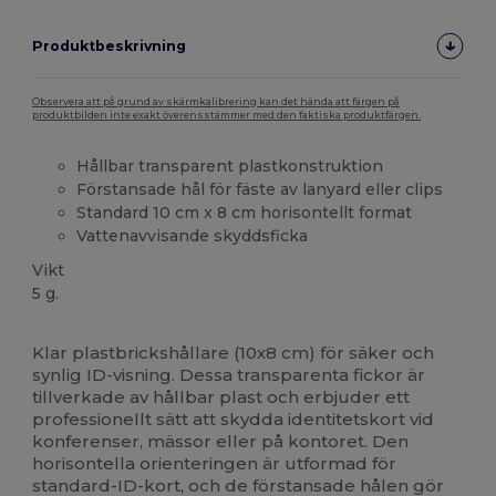
Produktbeskrivning
Observera att på grund av skärmkalibrering kan det hända att färgen på
produktbilden inte exakt överensstämmer med den faktiska produktfärgen.
Hållbar transparent plastkonstruktion
Förstansade hål för fäste av lanyard eller clips
Standard 10 cm x 8 cm horisontellt format
Vattenavvisande skyddsficka
Vikt
5 g.
Högt lager
Klar plastbrickshållare (10x8 cm) för säker och
synlig ID-visning. Dessa transparenta fickor är
tillverkade av hållbar plast och erbjuder ett
professionellt sätt att skydda identitetskort vid
konferenser, mässor eller på kontoret. Den
horisontella orienteringen är utformad för
standard-ID-kort, och de förstansade hålen gör