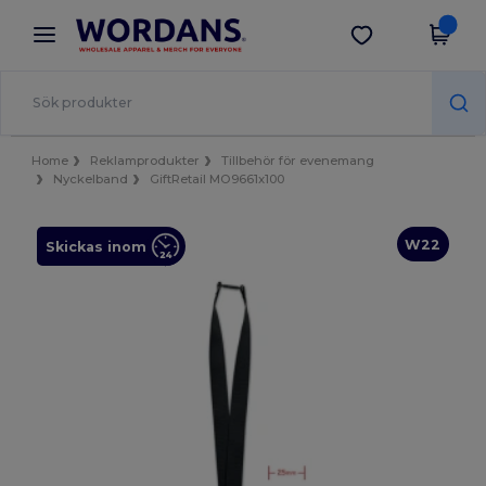
×
Wordans-app
Hämta app
Bättre priser i appen!
Home
Reklamprodukter
Tillbehör för evenemang
Nyckelband
GiftRetail MO9661x100
W22
Skickas inom