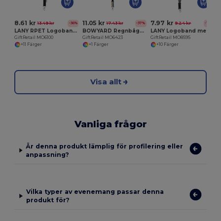
8.61 kr
11.05 kr
7.97 kr
13.49 kr
17.43 kr
9.24 kr
-36%
-37%
-14%
LANY RPET Logoband i RPET/säkerhetsklips
BOWYARD Regnbågs logoband i RPET
LANY Logoband med metallkrok
GiftRetail MO6100
GiftRetail MO6423
GiftRetail MO8595
+11 Färger
+1 Färger
+10 Färger
Visa allt
Vanliga frågor
Är denna produkt lämplig för profilering eller
anpassning?
Vilka typer av evenemang passar denna
produkt för?