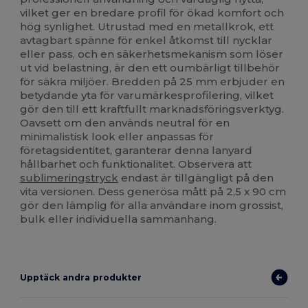
vilket ger en bredare profil för ökad komfort och
hög synlighet. Utrustad med en metallkrok, ett
avtagbart spänne för enkel åtkomst till nycklar
eller pass, och en säkerhetsmekanism som löser
ut vid belastning, är den ett oumbärligt tillbehör
för säkra miljöer. Bredden på 25 mm erbjuder en
betydande yta för varumärkesprofilering, vilket
gör den till ett kraftfullt marknadsföringsverktyg.
Oavsett om den används neutral för en
minimalistisk look eller anpassas för
företagsidentitet, garanterar denna lanyard
hållbarhet och funktionalitet. Observera att
sublimeringstryck
endast är tillgängligt på den
vita versionen. Dess generösa mått på 2,5 x 90 cm
gör den lämplig för alla användare inom grossist,
bulk eller individuella sammanhang.
Upptäck andra produkter