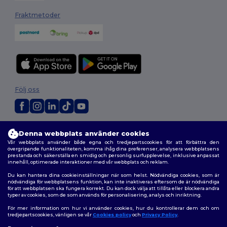
Fraktmetoder
Följ oss
2026. Alla rättigheter förbehållna
Denna webbplats använder cookies
Allmänna Villkor
|
Anpassad policy
|
Integritetspolicy
|
Policy för cookies
Vår webbplats använder både egna och tredjepartscookies för att förbättra den
|
Karta över webbplatsen
övergripande funktionaliteten, komma ihåg dina preferenser, analysera webbplatsens
prestanda och säkerställa en smidig och personlig surfupplevelse, inklusive anpassat
innehåll, optimerade interaktioner med vår webbplats och reklam.
Du kan hantera dina cookieinställningar när som helst. Nödvändiga cookies, som är
nödvändiga för webbplatsens funktion, kan inte inaktiveras eftersom de är nödvändiga
för att webbplatsen ska fungera korrekt. Du kan dock välja att tillåta eller blockera andra
typer av cookies, som de som används för personalisering, analys och inriktning.
För mer information om hur vi använder cookies, hur du kontrollerar dem och om
tredjepartscookies, vänligen se vår
Cookies policy
och
Privacy Policy
.