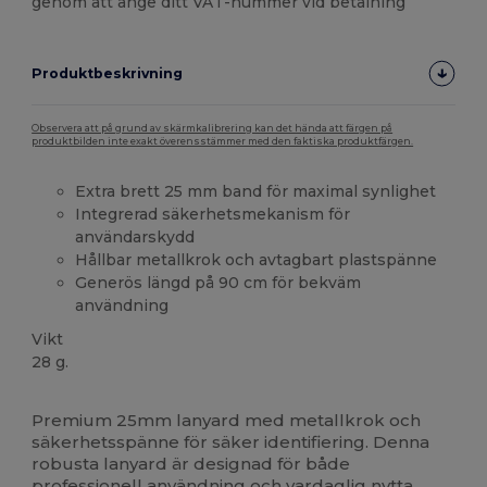
genom att ange ditt VAT-nummer vid betalning
Produktbeskrivning
Observera att på grund av skärmkalibrering kan det hända att färgen på
produktbilden inte exakt överensstämmer med den faktiska produktfärgen.
Extra brett 25 mm band för maximal synlighet
Integrerad säkerhetsmekanism för
användarskydd
Hållbar metallkrok och avtagbart plastspänne
Generös längd på 90 cm för bekväm
användning
Vikt
28 g.
Högt lager
Premium 25mm lanyard med metallkrok och
säkerhetsspänne för säker identifiering. Denna
robusta lanyard är designad för både
professionell användning och vardaglig nytta,