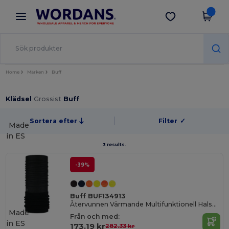
×
Wordans-app
Hämta app
Bättre priser i appen!
Home
Märken
Buff
Klädsel
Grossist
Buff
Sortera efter
Filter
✓
Made
in
ES
3 results.
-39%
Buff BUF134913
Återvunnen Värmande Multifunktionell Halsvärmare
Made
Från och med:
in
ES
173.19 kr
282.33 kr