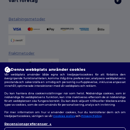
Vårt företag
Betalningsmetoder
Fraktmetoder
Denna webbplats använder cookies
Vår webbplats använder både egna och tredjepartscookies för att förbättra den
övergripande funktionaliteten, komma ihåg dina preferenser, analysera webbplatsens
prestanda och säkerställa en smidig och personlig surfupplevelse, inklusive anpassat
innehåll, optimerade interaktioner med vår webbplats och reklam.
Du kan hantera dina cookieinställningar när som helst. Nödvändiga cookies, som är
Följ oss
nödvändiga för webbplatsens funktion, kan inte inaktiveras eftersom de är nödvändiga
för att webbplatsen ska fungera korrekt. Du kan dock välja att tillåta eller blockera andra
typer av cookies, som de som används för personalisering, analys och inriktning.
För mer information om hur vi använder cookies, hur du kontrollerar dem och om
tredjepartscookies, vänligen se vår
Cookies policy
och
Privacy Policy
.
2026. Alla rättigheter förbehållna
Recensionspreferenser
Allmänna Villkor
|
Anpassad policy
|
Integritetspolicy
|
Policy för cookies
👋
Hej
|
Karta över webbplatsen