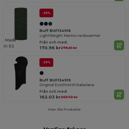
-39%
Buff BUF134916
LightWeight Merino neckwarmer
Made
Från och med:
in
ES
170.96 kr
278.61 kr
-39%
Buff BUF134919
Original EcoStretch balaclava
Från och med:
162.03 kr
263.72 kr
Visar Alla Produkter.