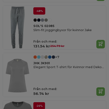
-48%
SOL'S 02085
Slim-fit joggingbyxor för kvinnor Jake
Från och med:
131.54 kr
254.79 kr
+7
JHK JK901
Elegant Sport T-shirt för Kvinnor med Dekorativa Sömmar
Från och med:
56.74 kr
-26%