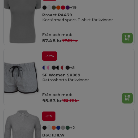
+19
Proact PA439
Kortärmad sport-T-shirt för kvinnor
Från och med:
57.48 kr
77.56 kr
-37%
+5
SF Women SK069
Retroshorts för kvinnor
Från och med:
95.63 kr
152.36 kr
-51%
+2
B&C ID1LW