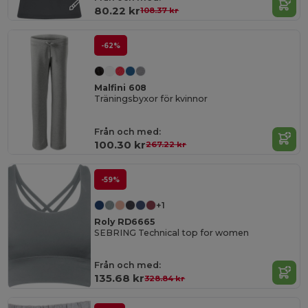
80.22 kr
108.37 kr
-62%
Malfini 608
Träningsbyxor för kvinnor
Från och med:
100.30 kr
267.22 kr
-59%
+1
Roly RD6665
SEBRING Technical top for women
Från och med:
135.68 kr
328.84 kr