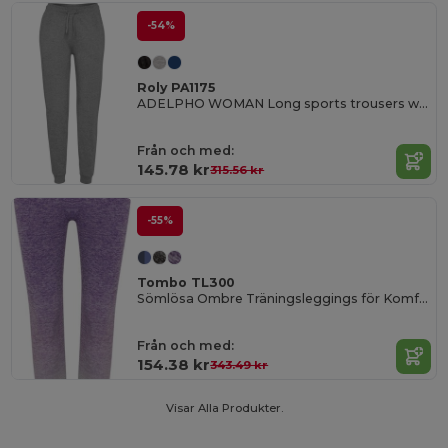
-54%
Roly PA1175
ADELPHO WOMAN Long sports trousers with wide adjustable waistband with drawcord
Från och med:
145.78 kr
315.56 kr
-55%
Tombo TL300
Sömlösa Ombre Träningsleggings för Komfort
Från och med:
154.38 kr
343.49 kr
Visar Alla Produkter.