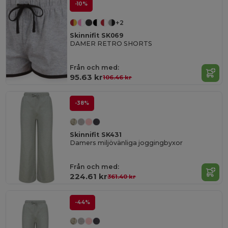
-10%
+2
Skinnifit SK069
DAMER RETRO SHORTS
Från och med:
95.63 kr
106.46 kr
-38%
Skinnifit SK431
Damers miljövänliga joggingbyxor
Från och med:
224.61 kr
361.40 kr
-44%