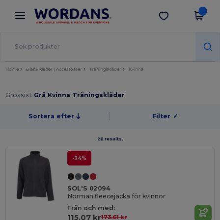
×
Wordans-app
Hämta app
Bättre priser i appen!
Home
Blank kläder | Accessoarer
Träningskläder
Kvinna
Grossist
Grå Kvinna Träningskläder
Sortera efter
Filter
✓
26 results.
-34%
SOL'S 02094
Norman fleecejacka för kvinnor
Från och med:
115.07 kr
173.61 kr