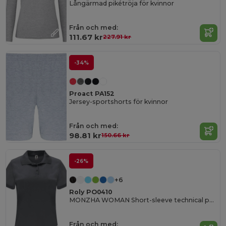
Långärmad pikétröja för kvinnor
Från och med:
111.67 kr
227.91 kr
-34%
Proact PA152
Jersey-sportshorts för kvinnor
Från och med:
98.81 kr
150.66 kr
-26%
+6
Roly PO0410
MONZHA WOMAN Short-sleeve technical polo shirt for women
Från och med: