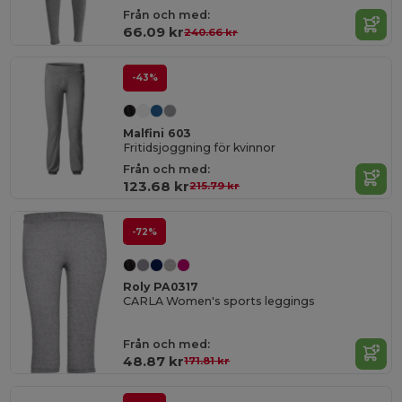
Från och med:
66.09 kr
240.66 kr
-43%
Malfini 603
Fritidsjoggning för kvinnor
Från och med:
123.68 kr
215.79 kr
-72%
Roly PA0317
CARLA Women's sports leggings
Från och med:
48.87 kr
171.81 kr