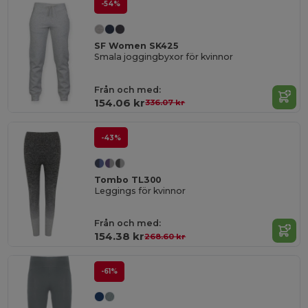
-54%
SF Women SK425
Smala joggingbyxor för kvinnor
Från och med:
154.06 kr
336.07 kr
-43%
Tombo TL300
Leggings för kvinnor
Från och med:
154.38 kr
268.60 kr
-61%