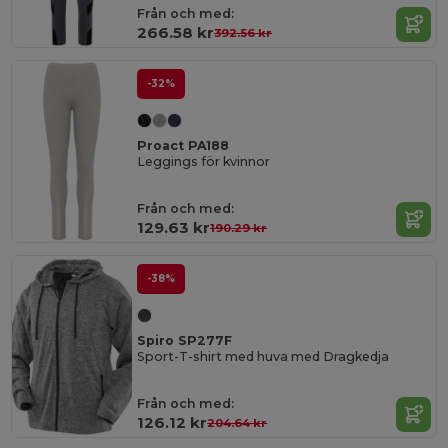
Från och med:
266.58 kr
392.56 kr
-32%
Proact PA188
Leggings för kvinnor
Från och med:
129.63 kr
190.29 kr
-38%
Spiro SP277F
Sport-T-shirt med huva med Dragkedja
Från och med:
126.12 kr
204.64 kr