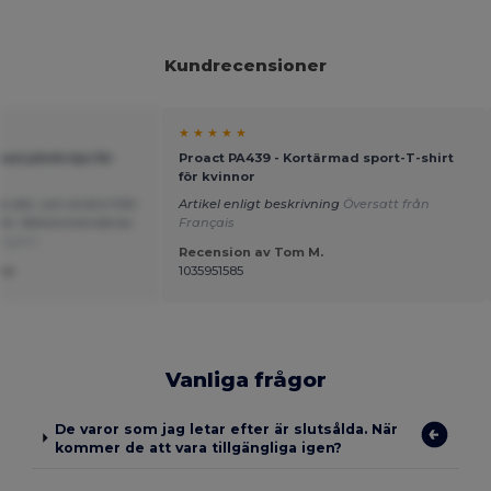
Kundrecensioner
★ ★ ★ ★ ★
ad pikétröja för
Proact PA439 - Kortärmad sport-T-shirt
för kvinnor
 det, och andra från
Artikel enligt beskrivning
Översatt från
iskt. Rekommenderas
Français
nglish
Recension av Tom M.
ne
1035951585
Vanliga frågor
De varor som jag letar efter är slutsålda. När
kommer de att vara tillgängliga igen?