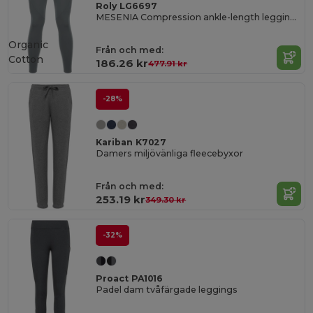
Roly LG6697
MESENIA Compression ankle-length leggings
Organic
Från och med:
Cotton
186.26 kr
477.91 kr
-28%
Kariban K7027
Damers miljövänliga fleecebyxor
Från och med:
253.19 kr
349.30 kr
-32%
Proact PA1016
Padel dam tvåfärgade leggings