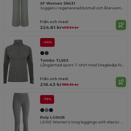
SF Women SK431
Joggers i regenererad bomull och återvunnen polyester
Från och med:
224.61 kr
403.54 kr
-44%
Tombo TL563
Långärmad sport-T-shirt med Dragkedja för kvinnor
Från och med:
216.43 kr
388.34 kr
-73%
Roly LG0405
LEIRE Women's long leggings with elastic waistband and side seams